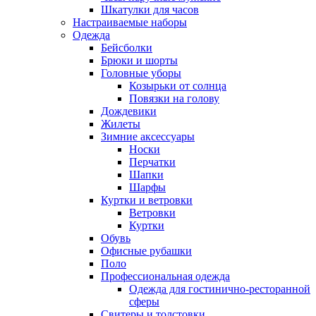
Шкатулки для часов
Настраиваемые наборы
Одежда
Бейсболки
Брюки и шорты
Головные уборы
Козырьки от солнца
Повязки на голову
Дождевики
Жилеты
Зимние аксессуары
Носки
Перчатки
Шапки
Шарфы
Куртки и ветровки
Ветровки
Куртки
Обувь
Офисные рубашки
Поло
Профессиональная одежда
Одежда для гостинично-ресторанной
сферы
Свитеры и толстовки