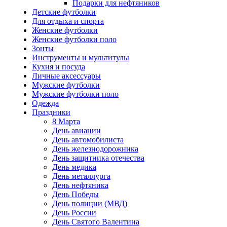
Подарки для нефтяников
Детские футболки
Для отдыха и спорта
Женские футболки
Женские футболки поло
Зонты
Инструменты и мультитулы
Кухня и посуда
Личные аксессуары
Мужские футболки
Мужские футболки поло
Одежда
Праздники
8 Марта
День авиации
День автомобилиста
День железнодорожника
День защитника отечества
День медика
День металлурга
День нефтяника
День Победы
День полиции (МВД)
День России
День Святого Валентина