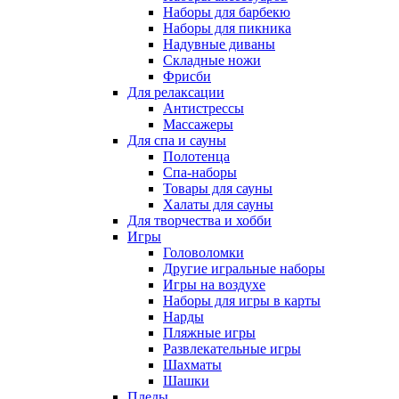
Наборы для барбекю
Наборы для пикника
Надувные диваны
Складные ножи
Фрисби
Для релаксации
Антистрессы
Массажеры
Для спа и сауны
Полотенца
Спа-наборы
Товары для сауны
Халаты для сауны
Для творчества и хобби
Игры
Головоломки
Другие игральные наборы
Игры на воздухе
Наборы для игры в карты
Нарды
Пляжные игры
Развлекательные игры
Шахматы
Шашки
Пледы