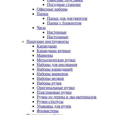
Погодные станции
Офисные наборы
Папки
Папки для документов
Папки с блокнотом
Часы
Настенные
Настольные
Пишущие инструменты
Карандаши
Карандаши вечные
Маркеры
Металлические ручки
Наборы для рисования
Наборы карандашей
Наборы маркеров
Наборы мелков
Наборы ручек
Оригинальные ручки
Пластиковые ручки
Ручки из дерева и эко-материалов
Ручки-стилусы
Упаковка для ручек
Фломастеры