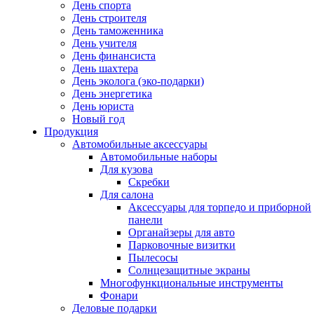
День спорта
День строителя
День таможенника
День учителя
День финансиста
День шахтера
День эколога (эко-подарки)
День энергетика
День юриста
Новый год
Продукция
Автомобильные аксессуары
Автомобильные наборы
Для кузова
Скребки
Для салона
Аксессуары для торпедо и приборной
панели
Органайзеры для авто
Парковочные визитки
Пылесосы
Солнцезащитные экраны
Многофункциональные инструменты
Фонари
Деловые подарки