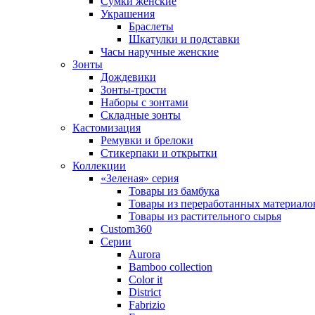
Сумки женские
Украшения
Браслеты
Шкатулки и подставки
Часы наручные женские
Зонты
Дождевики
Зонты-трости
Наборы с зонтами
Складные зонты
Кастомизация
Ремувки и брелоки
Стикерпаки и открытки
Коллекции
«Зеленая» серия
Товары из бамбука
Товары из переработанных материало
Товары из растительного сырья
Custom360
Серии
Aurora
Bamboo collection
Color it
District
Fabrizio