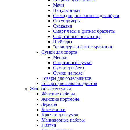
Мячи
Напульсники
Светодиодные клипсы для обуви
Секундомеры
Скакалки
Смарт-часы и фитнес-браслеты
Спортивные полотенца
Шейкеры
Эспандеры и фитнес-резинки
Сумки для спорта
Мешки
Спортивные сумки
Сумки для бега
Сумки на пояс
Товары для болельщиков
Товары для велосипедистов
Женские аксессуары
Женские наборы
Женские портмоне
Зеркала
Косметички
Крючки для сумок
Маникюрные наборы
Платки