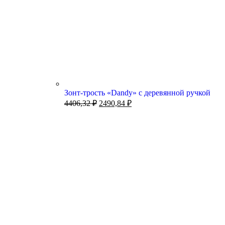
Зонт-трость «Dandy» с деревянной ручкой
4406,32
₽
2490,84
₽