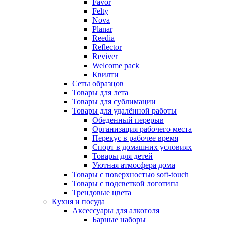
Favor
Felty
Nova
Planar
Reedia
Reflector
Reviver
Welcome pack
Квилти
Сеты образцов
Товары для лета
Товары для сублимации
Товары для удалённой работы
Обеденный перерыв
Организация рабочего места
Перекус в рабочее время
Спорт в домашних условиях
Товары для детей
Уютная атмосфера дома
Товары с поверхностью soft-touch
Товары с подсветкой логотипа
Трендовые цвета
Кухня и посуда
Аксессуары для алкоголя
Барные наборы