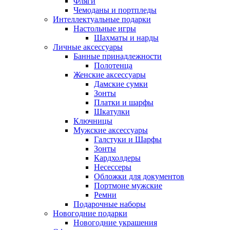
Фляги
Чемоданы и портпледы
Интеллектуальные подарки
Настольные игры
Шахматы и нарды
Личные аксессуары
Банные принадлежности
Полотенца
Женские аксессуары
Дамские сумки
Зонты
Платки и шарфы
Шкатулки
Ключницы
Мужские аксессуары
Галстуки и Шарфы
Зонты
Кардхолдеры
Несессеры
Обложки для документов
Портмоне мужские
Ремни
Подарочные наборы
Новогодние подарки
Новогодние украшения