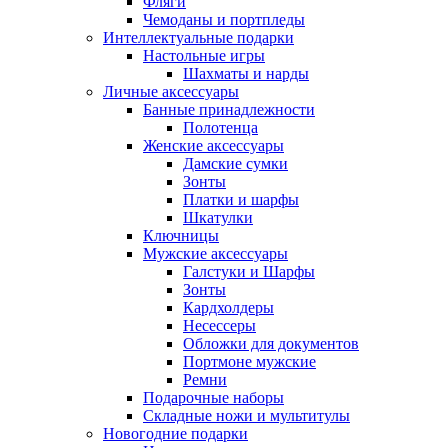
Фляги
Чемоданы и портпледы
Интеллектуальные подарки
Настольные игры
Шахматы и нарды
Личные аксессуары
Банные принадлежности
Полотенца
Женские аксессуары
Дамские сумки
Зонты
Платки и шарфы
Шкатулки
Ключницы
Мужские аксессуары
Галстуки и Шарфы
Зонты
Кардхолдеры
Несессеры
Обложки для документов
Портмоне мужские
Ремни
Подарочные наборы
Складные ножи и мультитулы
Новогодние подарки