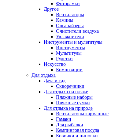
Фоторамки
Другое
Вентиляторы
Камины
Органайзеры
Очистители воздуха
Увлажнители
Инструменты и мультитулы
Инструменты
Мультитулы
Рулетки
Искусство
Композиции
Для отдыха
Дача и сад
Скворечники
Для отдыха на пляже
Пляжные наборы
Пляжные сумки
Для отдыха на природе
Вентиляторы карманные
Гамаки
Для рыбалки
Кемпинговая посуда
Коврики и циновки