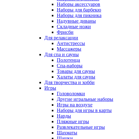
Наборы аксессуаров
Наборы для барбекю
Наборы для пикника
Надувные диваны
Складные ножи
Фрисби
Для релаксации
Антистрессы
Массажеры
Для спа и сауны
Полотенца
Спа-наборы
Товары для сауны
Халаты для сауны
Для творчества и хобби
Игры
Головоломки
Другие игральные наборы
Игры на воздухе
Наборы для игры в карты
Нарды
Пляжные игры
Развлекательные игры
Шахматы
Шашки