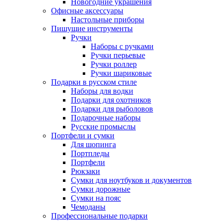
Новогодние украшения
Офисные аксессуары
Настольные приборы
Пишущие инструменты
Ручки
Наборы с ручками
Ручки перьевые
Ручки роллер
Ручки шариковые
Подарки в русском стиле
Наборы для водки
Подарки для охотников
Подарки для рыболовов
Подарочные наборы
Русские промыслы
Портфели и сумки
Для шопинга
Портпледы
Портфели
Рюкзаки
Сумки для ноутбуков и документов
Сумки дорожные
Сумки на пояс
Чемоданы
Профессиональные подарки