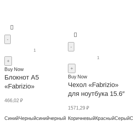
Buy Now
Блокнот А5
Buy Now
Чехол «Fabrizio»
«Fabrizio»
для ноутбука 15.6″
466,02
₽
1571,29
₽
Синий
Черный
синий
черный
Коричневый
Красный
Серый
С