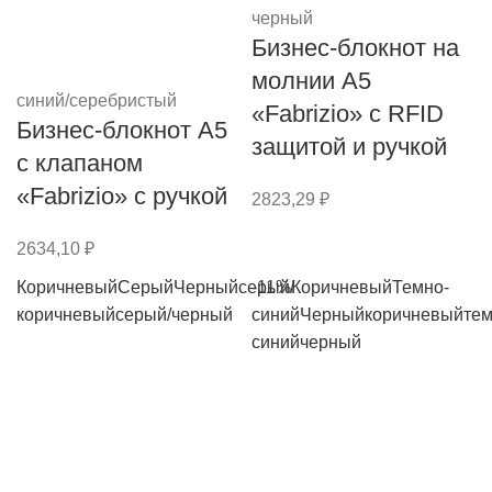
черный
Бизнес-блокнот на
молнии А5
синий/серебристый
«Fabrizio» с RFID
Бизнес-блокнот А5
защитой и ручкой
с клапаном
«Fabrizio» с ручкой
2823,29
₽
2634,10
₽
Коричневый
Серый
Черный
серый/
-11%
Коричневый
Темно-
коричневый
серый/черный
синий
Черный
коричневый
тем
синий
черный