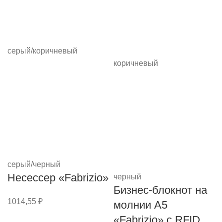
серый/коричневый
коричневый
серый/черный
Несессер «Fabrizio»
черный
Бизнес-блокнот на
1014,55
₽
молнии А5
«Fabrizio» с RFID