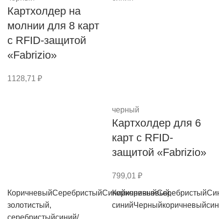
Картхолдер на
молнии для 8 карт
с RFID-защитой
«Fabrizio»
1128,71
₽
черный
Картхолдер для 6
карт с RFID-
защитой «Fabrizio»
799,01
₽
Коричневый
Серебристый
Синий
Коричневый
коричневый,
Серебристый
Си
золотистый,
синий
Черный
коричневый
си
серебристый
синий/