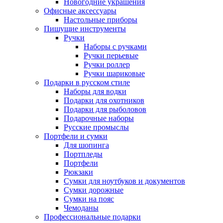
Новогодние украшения
Офисные аксессуары
Настольные приборы
Пишущие инструменты
Ручки
Наборы с ручками
Ручки перьевые
Ручки роллер
Ручки шариковые
Подарки в русском стиле
Наборы для водки
Подарки для охотников
Подарки для рыболовов
Подарочные наборы
Русские промыслы
Портфели и сумки
Для шопинга
Портпледы
Портфели
Рюкзаки
Сумки для ноутбуков и документов
Сумки дорожные
Сумки на пояс
Чемоданы
Профессиональные подарки