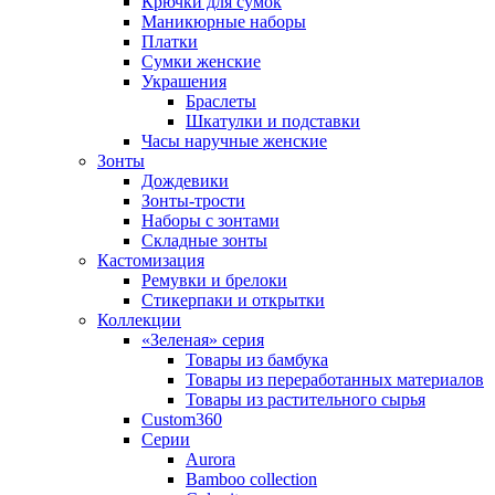
Крючки для сумок
Маникюрные наборы
Платки
Сумки женские
Украшения
Браслеты
Шкатулки и подставки
Часы наручные женские
Зонты
Дождевики
Зонты-трости
Наборы с зонтами
Складные зонты
Кастомизация
Ремувки и брелоки
Стикерпаки и открытки
Коллекции
«Зеленая» серия
Товары из бамбука
Товары из переработанных материалов
Товары из растительного сырья
Custom360
Серии
Aurora
Bamboo collection