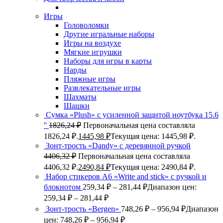
Игры
Головоломки
Другие игральные наборы
Игры на воздухе
Мягкие игрушки
Наборы для игры в карты
Нарды
Пляжные игры
Развлекательные игры
Шахматы
Шашки
Сумка «Plush» c усиленной защитой ноутбука 15.6
''
1826,24
₽
Первоначальная цена составляла
1826,24 ₽.
1445,98
₽
Текущая цена: 1445,98 ₽.
Зонт-трость «Dandy» с деревянной ручкой
4406,32
₽
Первоначальная цена составляла
4406,32 ₽.
2490,84
₽
Текущая цена: 2490,84 ₽.
Набор стикеров А6 «Write and stick» с ручкой и
блокнотом
259,34
₽
–
281,44
₽
Диапазон цен:
259,34 ₽ – 281,44 ₽
Зонт-трость «Bergen»
748,26
₽
–
956,94
₽
Диапазон
цен: 748,26 ₽ – 956,94 ₽