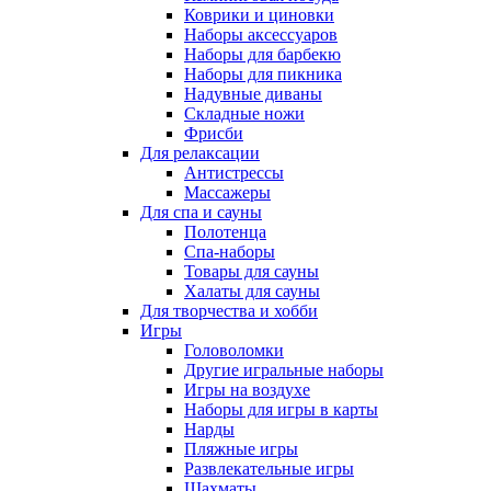
Коврики и циновки
Наборы аксессуаров
Наборы для барбекю
Наборы для пикника
Надувные диваны
Складные ножи
Фрисби
Для релаксации
Антистрессы
Массажеры
Для спа и сауны
Полотенца
Спа-наборы
Товары для сауны
Халаты для сауны
Для творчества и хобби
Игры
Головоломки
Другие игральные наборы
Игры на воздухе
Наборы для игры в карты
Нарды
Пляжные игры
Развлекательные игры
Шахматы