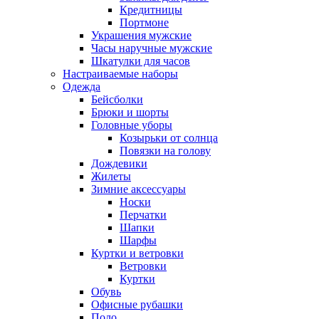
Кредитницы
Портмоне
Украшения мужские
Часы наручные мужские
Шкатулки для часов
Настраиваемые наборы
Одежда
Бейсболки
Брюки и шорты
Головные уборы
Козырьки от солнца
Повязки на голову
Дождевики
Жилеты
Зимние аксессуары
Носки
Перчатки
Шапки
Шарфы
Куртки и ветровки
Ветровки
Куртки
Обувь
Офисные рубашки
Поло