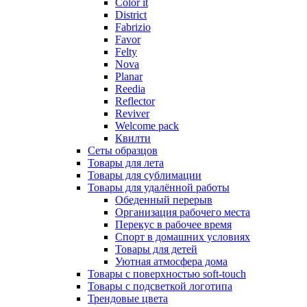
Color it
District
Fabrizio
Favor
Felty
Nova
Planar
Reedia
Reflector
Reviver
Welcome pack
Квилти
Сеты образцов
Товары для лета
Товары для сублимации
Товары для удалённой работы
Обеденный перерыв
Организация рабочего места
Перекус в рабочее время
Спорт в домашних условиях
Товары для детей
Уютная атмосфера дома
Товары с поверхностью soft-touch
Товары с подсветкой логотипа
Трендовые цвета