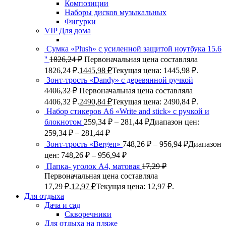
Композиции
Наборы дисков музыкальных
Фигурки
VIP Для дома
Сумка «Plush» c усиленной защитой ноутбука 15.6
''
1826,24
₽
Первоначальная цена составляла
1826,24 ₽.
1445,98
₽
Текущая цена: 1445,98 ₽.
Зонт-трость «Dandy» с деревянной ручкой
4406,32
₽
Первоначальная цена составляла
4406,32 ₽.
2490,84
₽
Текущая цена: 2490,84 ₽.
Набор стикеров А6 «Write and stick» с ручкой и
блокнотом
259,34
₽
–
281,44
₽
Диапазон цен:
259,34 ₽ – 281,44 ₽
Зонт-трость «Bergen»
748,26
₽
–
956,94
₽
Диапазон
цен: 748,26 ₽ – 956,94 ₽
Папка- уголок А4, матовая
17,29
₽
Первоначальная цена составляла
17,29 ₽.
12,97
₽
Текущая цена: 12,97 ₽.
Для отдыха
Дача и сад
Скворечники
Для отдыха на пляже