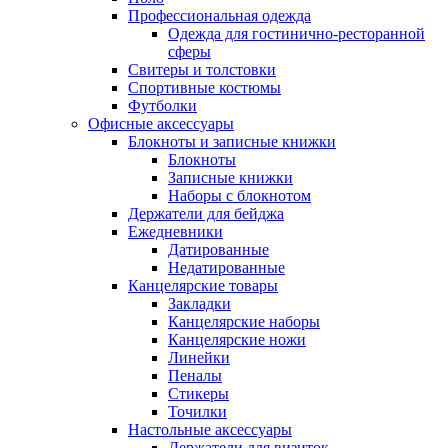
Профессиональная одежда
Одежда для гостинично-ресторанной
сферы
Свитеры и толстовки
Спортивные костюмы
Футболки
Офисные аксессуары
Блокноты и записные книжки
Блокноты
Записные книжки
Наборы с блокнотом
Держатели для бейджа
Ежедневники
Датированные
Недатированные
Канцелярские товары
Закладки
Канцелярские наборы
Канцелярские ножи
Линейки
Пеналы
Стикеры
Точилки
Настольные аксессуары
Держатели для визиток