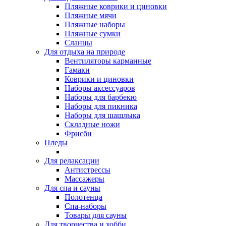
Пляжные коврики и циновки
Пляжные мячи
Пляжные наборы
Пляжные сумки
Сланцы
Для отдыха на природе
Вентиляторы карманные
Гамаки
Коврики и циновки
Наборы аксессуаров
Наборы для барбекю
Наборы для пикника
Наборы для шашлыка
Складные ножи
Фрисби
Пледы
Для релаксации
Антистрессы
Массажеры
Для спа и сауны
Полотенца
Спа-наборы
Товары для сауны
Для творчества и хобби