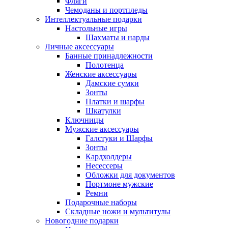
Фляги
Чемоданы и портпледы
Интеллектуальные подарки
Настольные игры
Шахматы и нарды
Личные аксессуары
Банные принадлежности
Полотенца
Женские аксессуары
Дамские сумки
Зонты
Платки и шарфы
Шкатулки
Ключницы
Мужские аксессуары
Галстуки и Шарфы
Зонты
Кардхолдеры
Несессеры
Обложки для документов
Портмоне мужские
Ремни
Подарочные наборы
Складные ножи и мультитулы
Новогодние подарки