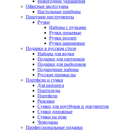
Новогодние украшения
Офисные аксессуары
Настольные приборы
Пишущие инструменты
Ручки
Наборы с ручками
Ручки перьевые
Ручки роллер
Ручки шариковые
Подарки в русском стиле
Наборы для водки
Подарки для охотников
Подарки для рыболовов
Подарочные наборы
Русские промыслы
Портфели и сумки
Для шопинга
Портпледы
Портфели
Рюкзаки
Сумки для ноутбуков и документов
Сумки дорожные
Сумки на пояс
Чемоданы
Профессиональные подарки