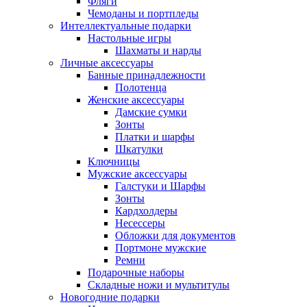
Фляги
Чемоданы и портпледы
Интеллектуальные подарки
Настольные игры
Шахматы и нарды
Личные аксессуары
Банные принадлежности
Полотенца
Женские аксессуары
Дамские сумки
Зонты
Платки и шарфы
Шкатулки
Ключницы
Мужские аксессуары
Галстуки и Шарфы
Зонты
Кардхолдеры
Несессеры
Обложки для документов
Портмоне мужские
Ремни
Подарочные наборы
Складные ножи и мультитулы
Новогодние подарки