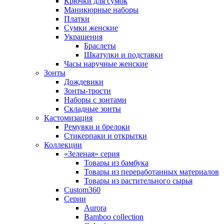
Крючки для сумок
Маникюрные наборы
Платки
Сумки женские
Украшения
Браслеты
Шкатулки и подставки
Часы наручные женские
Зонты
Дождевики
Зонты-трости
Наборы с зонтами
Складные зонты
Кастомизация
Ремувки и брелоки
Стикерпаки и открытки
Коллекции
«Зеленая» серия
Товары из бамбука
Товары из переработанных материалов
Товары из растительного сырья
Custom360
Серии
Aurora
Bamboo collection