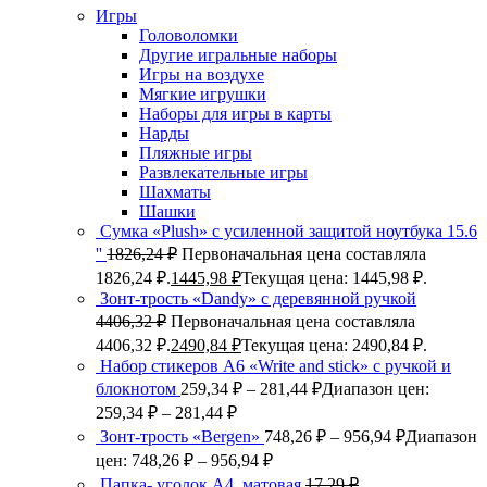
Игры
Головоломки
Другие игральные наборы
Игры на воздухе
Мягкие игрушки
Наборы для игры в карты
Нарды
Пляжные игры
Развлекательные игры
Шахматы
Шашки
Сумка «Plush» c усиленной защитой ноутбука 15.6
''
1826,24
₽
Первоначальная цена составляла
1826,24 ₽.
1445,98
₽
Текущая цена: 1445,98 ₽.
Зонт-трость «Dandy» с деревянной ручкой
4406,32
₽
Первоначальная цена составляла
4406,32 ₽.
2490,84
₽
Текущая цена: 2490,84 ₽.
Набор стикеров А6 «Write and stick» с ручкой и
блокнотом
259,34
₽
–
281,44
₽
Диапазон цен:
259,34 ₽ – 281,44 ₽
Зонт-трость «Bergen»
748,26
₽
–
956,94
₽
Диапазон
цен: 748,26 ₽ – 956,94 ₽
Папка- уголок А4, матовая
17,29
₽