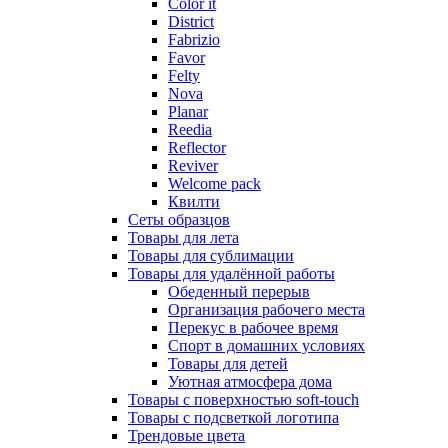
Color it
District
Fabrizio
Favor
Felty
Nova
Planar
Reedia
Reflector
Reviver
Welcome pack
Квилти
Сеты образцов
Товары для лета
Товары для сублимации
Товары для удалённой работы
Обеденный перерыв
Организация рабочего места
Перекус в рабочее время
Спорт в домашних условиях
Товары для детей
Уютная атмосфера дома
Товары с поверхностью soft-touch
Товары с подсветкой логотипа
Трендовые цвета