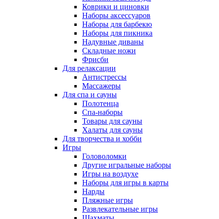
Коврики и циновки
Наборы аксессуаров
Наборы для барбекю
Наборы для пикника
Надувные диваны
Складные ножи
Фрисби
Для релаксации
Антистрессы
Массажеры
Для спа и сауны
Полотенца
Спа-наборы
Товары для сауны
Халаты для сауны
Для творчества и хобби
Игры
Головоломки
Другие игральные наборы
Игры на воздухе
Наборы для игры в карты
Нарды
Пляжные игры
Развлекательные игры
Шахматы