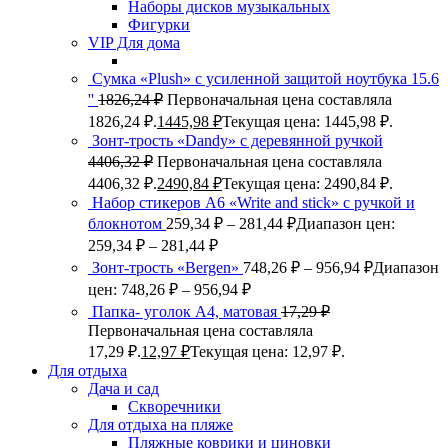
Наборы дисков музыкальных
Фигурки
VIP Для дома
Сумка «Plush» c усиленной защитой ноутбука 15.6
''
1826,24
₽
Первоначальная цена составляла
1826,24 ₽.
1445,98
₽
Текущая цена: 1445,98 ₽.
Зонт-трость «Dandy» с деревянной ручкой
4406,32
₽
Первоначальная цена составляла
4406,32 ₽.
2490,84
₽
Текущая цена: 2490,84 ₽.
Набор стикеров А6 «Write and stick» с ручкой и
блокнотом
259,34
₽
–
281,44
₽
Диапазон цен:
259,34 ₽ – 281,44 ₽
Зонт-трость «Bergen»
748,26
₽
–
956,94
₽
Диапазон
цен: 748,26 ₽ – 956,94 ₽
Папка- уголок А4, матовая
17,29
₽
Первоначальная цена составляла
17,29 ₽.
12,97
₽
Текущая цена: 12,97 ₽.
Для отдыха
Дача и сад
Скворечники
Для отдыха на пляже
Пляжные коврики и циновки