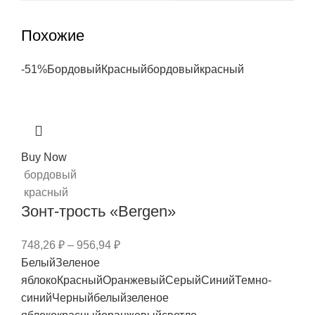
Похожие
-51%
Бордовый
Красный
бордовый
красный
Buy Now
бордовый
красный
Зонт-трость «Bergen»
748,26
₽
–
956,94
₽
Белый
Зеленое
яблоко
Красный
Оранжевый
Серый
Синий
Темно-
синий
Черный
белый
зеленое