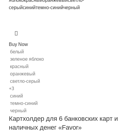
яблоко
красный
оранжевый
светло-
серый
синий
темно-синий
черный
Buy Now
белый
зеленое яблоко
красный
оранжевый
светло-серый
+3
синий
темно-синий
черный
Картхолдер для 6 банковских карт и
наличных денег «Favor»