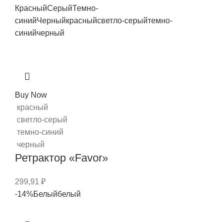
Красный
Серый
Темно-
синий
Черный
красный
светло-серый
темно-
синий
черный
Buy Now
красный
светло-серый
темно-синий
черный
Ретрактор «Favor»
299,91
₽
-14%
Белый
белый