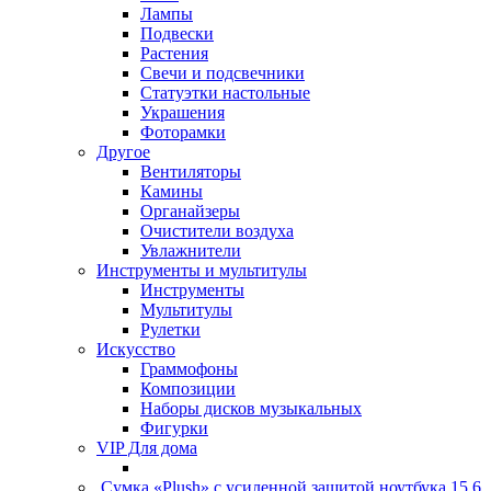
Лампы
Подвески
Растения
Свечи и подсвечники
Статуэтки настольные
Украшения
Фоторамки
Другое
Вентиляторы
Камины
Органайзеры
Очистители воздуха
Увлажнители
Инструменты и мультитулы
Инструменты
Мультитулы
Рулетки
Искусство
Граммофоны
Композиции
Наборы дисков музыкальных
Фигурки
VIP Для дома
Сумка «Plush» c усиленной защитой ноутбука 15.6