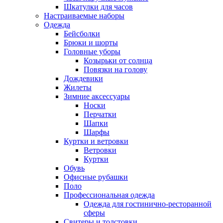
Шкатулки для часов
Настраиваемые наборы
Одежда
Бейсболки
Брюки и шорты
Головные уборы
Козырьки от солнца
Повязки на голову
Дождевики
Жилеты
Зимние аксессуары
Носки
Перчатки
Шапки
Шарфы
Куртки и ветровки
Ветровки
Куртки
Обувь
Офисные рубашки
Поло
Профессиональная одежда
Одежда для гостинично-ресторанной
сферы
Свитеры и толстовки