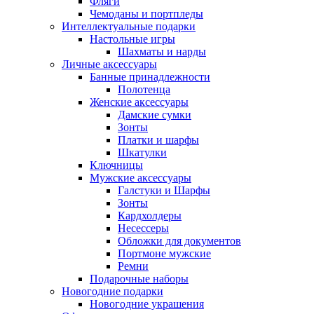
Фляги
Чемоданы и портпледы
Интеллектуальные подарки
Настольные игры
Шахматы и нарды
Личные аксессуары
Банные принадлежности
Полотенца
Женские аксессуары
Дамские сумки
Зонты
Платки и шарфы
Шкатулки
Ключницы
Мужские аксессуары
Галстуки и Шарфы
Зонты
Кардхолдеры
Несессеры
Обложки для документов
Портмоне мужские
Ремни
Подарочные наборы
Новогодние подарки
Новогодние украшения