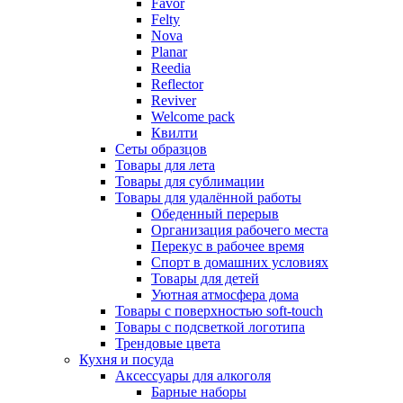
Favor
Felty
Nova
Planar
Reedia
Reflector
Reviver
Welcome pack
Квилти
Сеты образцов
Товары для лета
Товары для сублимации
Товары для удалённой работы
Обеденный перерыв
Организация рабочего места
Перекус в рабочее время
Спорт в домашних условиях
Товары для детей
Уютная атмосфера дома
Товары с поверхностью soft-touch
Товары с подсветкой логотипа
Трендовые цвета
Кухня и посуда
Аксессуары для алкоголя
Барные наборы