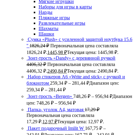
Мягкие игрушки
Наборы для игры в карты
Нарды
Пляжные игры
Развлекательные игры
Шахматы
Шашки
Сумка «Plush» c усиленной защитой ноутбука 15.6
''
1826,24
₽
Первоначальная цена составляла
1826,24 ₽.
1445,98
₽
Текущая цена: 1445,98 ₽.
Зонт-трость «Dandy» с деревянной ручкой
4406,32
₽
Первоначальная цена составляла
4406,32 ₽.
2490,84
₽
Текущая цена: 2490,84 ₽.
Набор стикеров А6 «Write and stick» с ручкой и
блокнотом
259,34
₽
–
281,44
₽
Диапазон цен:
259,34 ₽ – 281,44 ₽
Зонт-трость «Bergen»
748,26
₽
–
956,94
₽
Диапазон
цен: 748,26 ₽ – 956,94 ₽
Папка- уголок А4, матовая
17,29
₽
Первоначальная цена составляла
17,29 ₽.
12,97
₽
Текущая цена: 12,97 ₽.
Пакет подарочный Imilit W
167,75
₽
–
242,91
₽
Диапазон цен: 167,75 ₽ – 242,91 ₽