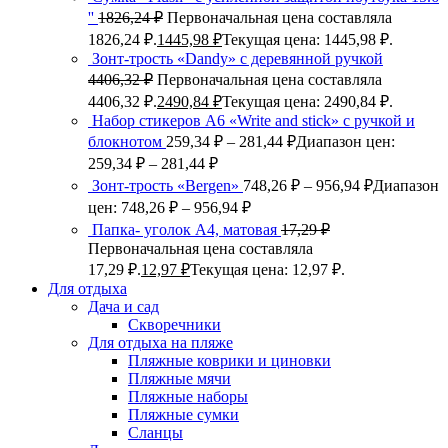
''
1826,24
₽
Первоначальная цена составляла
1826,24 ₽.
1445,98
₽
Текущая цена: 1445,98 ₽.
Зонт-трость «Dandy» с деревянной ручкой
4406,32
₽
Первоначальная цена составляла
4406,32 ₽.
2490,84
₽
Текущая цена: 2490,84 ₽.
Набор стикеров А6 «Write and stick» с ручкой и
блокнотом
259,34
₽
–
281,44
₽
Диапазон цен:
259,34 ₽ – 281,44 ₽
Зонт-трость «Bergen»
748,26
₽
–
956,94
₽
Диапазон
цен: 748,26 ₽ – 956,94 ₽
Папка- уголок А4, матовая
17,29
₽
Первоначальная цена составляла
17,29 ₽.
12,97
₽
Текущая цена: 12,97 ₽.
Для отдыха
Дача и сад
Скворечники
Для отдыха на пляже
Пляжные коврики и циновки
Пляжные мячи
Пляжные наборы
Пляжные сумки
Сланцы