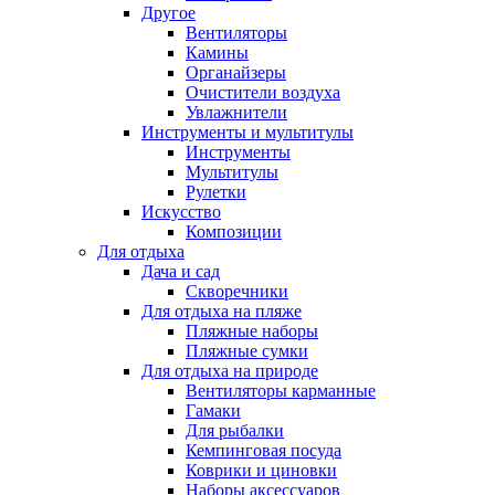
Другое
Вентиляторы
Камины
Органайзеры
Очистители воздуха
Увлажнители
Инструменты и мультитулы
Инструменты
Мультитулы
Рулетки
Искусство
Композиции
Для отдыха
Дача и сад
Скворечники
Для отдыха на пляже
Пляжные наборы
Пляжные сумки
Для отдыха на природе
Вентиляторы карманные
Гамаки
Для рыбалки
Кемпинговая посуда
Коврики и циновки
Наборы аксессуаров