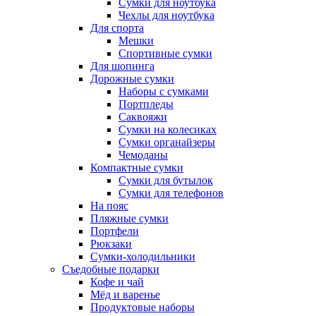
Сумки для ноутбука
Чехлы для ноутбука
Для спорта
Мешки
Спортивные сумки
Для шопинга
Дорожные сумки
Наборы с сумками
Портпледы
Саквояжи
Сумки на колесиках
Сумки органайзеры
Чемоданы
Компактные сумки
Сумки для бутылок
Сумки для телефонов
На пояс
Пляжные сумки
Портфели
Рюкзаки
Сумки-холодильники
Съедобные подарки
Кофе и чай
Мёд и варенье
Продуктовые наборы