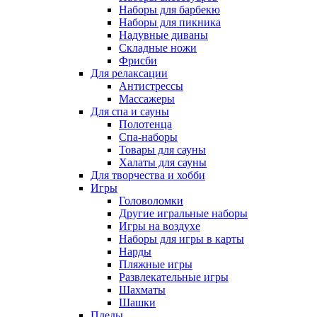
Наборы для барбекю
Наборы для пикника
Надувные диваны
Складные ножи
Фрисби
Для релаксации
Антистрессы
Массажеры
Для спа и сауны
Полотенца
Спа-наборы
Товары для сауны
Халаты для сауны
Для творчества и хобби
Игры
Головоломки
Другие игральные наборы
Игры на воздухе
Наборы для игры в карты
Нарды
Пляжные игры
Развлекательные игры
Шахматы
Шашки
Пледы