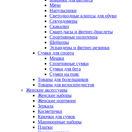
Мячи
Напульсники
Светодиодные клипсы для обуви
Секундомеры
Скакалки
Смарт-часы и фитнес-браслеты
Спортивные полотенца
Шейкеры
Эспандеры и фитнес-резинки
Сумки для спорта
Мешки
Спортивные сумки
Сумки для бега
Сумки на пояс
Товары для болельщиков
Товары для велосипедистов
Женские аксессуары
Женские наборы
Женские портмоне
Зеркала
Косметички
Крючки для сумок
Маникюрные наборы
Платки