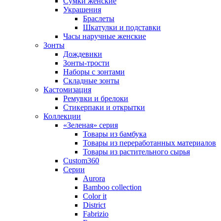
Сумки женские
Украшения
Браслеты
Шкатулки и подставки
Часы наручные женские
Зонты
Дождевики
Зонты-трости
Наборы с зонтами
Складные зонты
Кастомизация
Ремувки и брелоки
Стикерпаки и открытки
Коллекции
«Зеленая» серия
Товары из бамбука
Товары из переработанных материалов
Товары из растительного сырья
Custom360
Серии
Aurora
Bamboo collection
Color it
District
Fabrizio