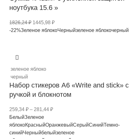
ноутбука 15.6 »
1826,24
₽
1445,98
₽
-22%
Зеленое яблоко
Черный
зеленое яблоко
черный
зеленое яблоко
черный
Набор стикеров А6 «Write and stick» с
ручкой и блокнотом
259,34
₽
–
281,44
₽
Белый
Зеленое
яблоко
Красный
Оранжевый
Серый
Синий
Темно-
синий
Черный
белый
зеленое