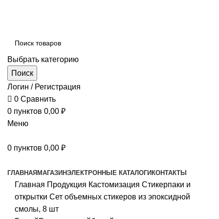
+7 950 826 91 28
+7 3412 209 170
izh@nik18.ru
Выбрать категорию
Поиск
Логин / Регистрация
0
Сравнить
0
пунктов
0,00
₽
Меню
0
пунктов
0,00
₽
Наш каталог
ГЛАВНАЯ
МАГАЗИН
ЭЛЕКТРОННЫЕ КАТАЛОГИ
КОНТАКТЫ
Главная
Продукция
Кастомизация
Стикерпаки и
открытки
Сет объемных стикеров из эпоксидной
смолы, 8 шт