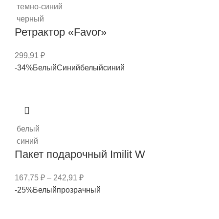
темно-синий
черный
Ретрактор «Favor»
299,91
₽
-34%
Белый
Синий
белый
синий
белый
синий
Пакет подарочный Imilit W
167,75
₽
–
242,91
₽
-25%
Белый
прозрачный