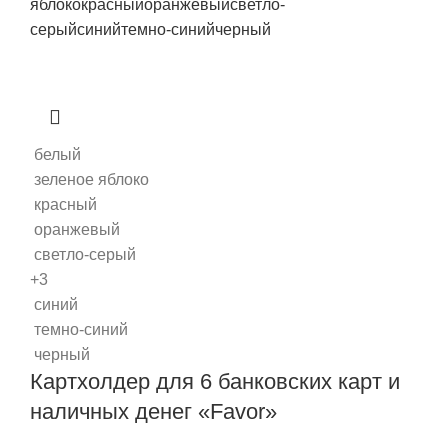
яблоко
красный
оранжевый
светло-
серый
синий
темно-синий
черный
белый
зеленое яблоко
красный
оранжевый
светло-серый
+3
синий
темно-синий
черный
Картхолдер для 6 банковских карт и
наличных денег «Favor»