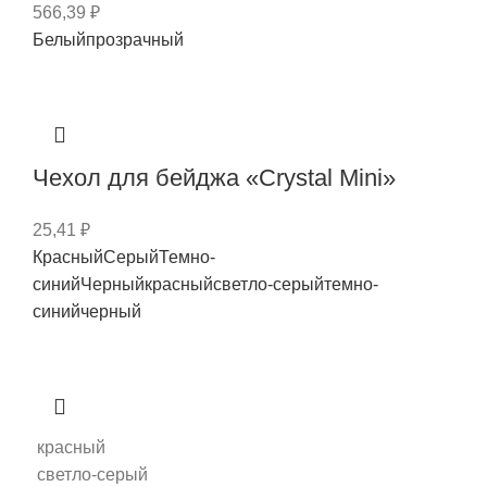
566,39
₽
Белый
прозрачный
Чехол для бейджа «Crystal Mini»
25,41
₽
Красный
Серый
Темно-
синий
Черный
красный
светло-серый
темно-
синий
черный
красный
светло-серый