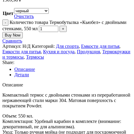
Цвет
Очистить
Количество товара Термобутылка «Кьюбел» с двойными
стенками, 550 мл
Buy Now
Сравнить
Артикул:
Н/Д
Категорий:
Для спорта
,
Емкости для питья
,
Емкости для питья
,
Кухня и посуда
,
Продукция
,
Термокружки
и термосы
,
Термосы
Share:
Описание
Детали
Описание
Компактный термос с двойными стенками из переработанной
нержавеющей стали марки 304. Матовая поверхность с
покрытием Powder.
Объем: 550 мл.
Комплектация: Удобный карабин в комплекте (внимание:
декоративный, не для альпинизма).
Уход: Только ручная мойка (не подходит для посудомоечной