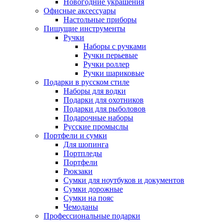
Новогодние украшения
Офисные аксессуары
Настольные приборы
Пишущие инструменты
Ручки
Наборы с ручками
Ручки перьевые
Ручки роллер
Ручки шариковые
Подарки в русском стиле
Наборы для водки
Подарки для охотников
Подарки для рыболовов
Подарочные наборы
Русские промыслы
Портфели и сумки
Для шопинга
Портпледы
Портфели
Рюкзаки
Сумки для ноутбуков и документов
Сумки дорожные
Сумки на пояс
Чемоданы
Профессиональные подарки