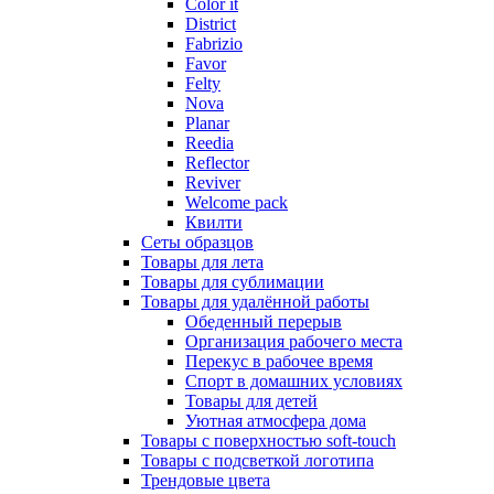
Color it
District
Fabrizio
Favor
Felty
Nova
Planar
Reedia
Reflector
Reviver
Welcome pack
Квилти
Сеты образцов
Товары для лета
Товары для сублимации
Товары для удалённой работы
Обеденный перерыв
Организация рабочего места
Перекус в рабочее время
Спорт в домашних условиях
Товары для детей
Уютная атмосфера дома
Товары с поверхностью soft-touch
Товары с подсветкой логотипа
Трендовые цвета