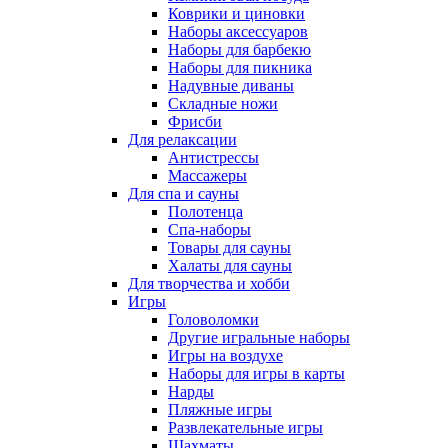
Коврики и циновки
Наборы аксессуаров
Наборы для барбекю
Наборы для пикника
Надувные диваны
Складные ножи
Фрисби
Для релаксации
Антистрессы
Массажеры
Для спа и сауны
Полотенца
Спа-наборы
Товары для сауны
Халаты для сауны
Для творчества и хобби
Игры
Головоломки
Другие игральные наборы
Игры на воздухе
Наборы для игры в карты
Нарды
Пляжные игры
Развлекательные игры
Шахматы