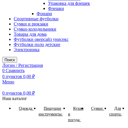
Упаковка для флешек
Флешки
Фонари
Спортивные футболки
Сумки и рюкзаки
Сумки-холодильники
Товары для дома
Футболки оверсайз унисекс
Футболки поло детские
Электроника
Поиск
Логин / Регистрация
0
Сравнить
0
пунктов
0,00
₽
Меню
0
пунктов
0,00
₽
Наш каталог
Одежда
Пишущие
Кухня
Сумки
Для
инструменты
и
спорта
посуда