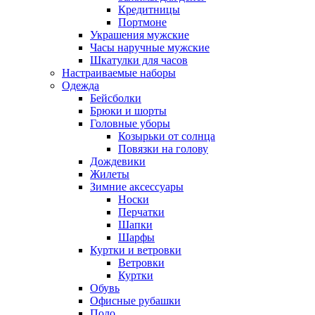
Кредитницы
Портмоне
Украшения мужские
Часы наручные мужские
Шкатулки для часов
Настраиваемые наборы
Одежда
Бейсболки
Брюки и шорты
Головные уборы
Козырьки от солнца
Повязки на голову
Дождевики
Жилеты
Зимние аксессуары
Носки
Перчатки
Шапки
Шарфы
Куртки и ветровки
Ветровки
Куртки
Обувь
Офисные рубашки
Поло