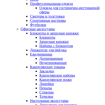
Профессиональная одежда
Одежда для гостинично-ресторанной
сферы
Свитеры и толстовки
Спортивные костюмы
Футболки
Офисные аксессуары
Блокноты и записные книжки
Блокноты
Записные книжки
Наборы с блокнотом
Держатели для бейджа
Ежедневники
Датированные
Недатированные
Канцелярские товары
Закладки
Канцелярские наборы
Канцелярские ножи
Линейки
Пеналы
Стикеры
Точилки
Настольные аксессуары
Держатели для визиток