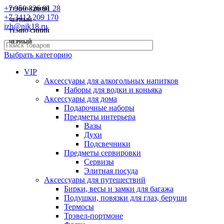
+7 950 826 91 28
ТЕМНО-СИНИЙ
+7 3412 209 170
ЧЕРНЫЙ
izh@nik18.ru
ТЕМНО-СИНИЙ
ЧЕРНЫЙ
Выбрать категорию
VIP
Аксессуары для алкогольных напитков
Наборы для водки и коньяка
Аксессуары для дома
Подарочные наборы
Предметы интерьера
Вазы
Духи
Подсвечники
Предметы сервировки
Сервизы
Элитная посуда
Аксессуары для путешествий
Бирки, весы и замки для багажа
Подушки, повязки для глаз, беруши
Термосы
Трэвел-портмоне