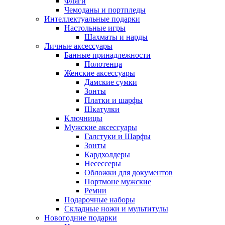
Фляги
Чемоданы и портпледы
Интеллектуальные подарки
Настольные игры
Шахматы и нарды
Личные аксессуары
Банные принадлежности
Полотенца
Женские аксессуары
Дамские сумки
Зонты
Платки и шарфы
Шкатулки
Ключницы
Мужские аксессуары
Галстуки и Шарфы
Зонты
Кардхолдеры
Несессеры
Обложки для документов
Портмоне мужские
Ремни
Подарочные наборы
Складные ножи и мультитулы
Новогодние подарки