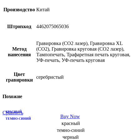
Производство
Китай
Штрихкод
4462075065036
Гравировка (CO2 лазер), Гравировка XL
Метод
(СО2), Гравировка круговая (CO2 лазер),
нанесения
Тампопечать, Трафаретная печать круговая,
УФ-печать, УФ-печать круговая
Цвет
серебристый
гравировки
Похожие
Сравнить
КРАСНЫЙ
Buy Now
ТЕМНО-СИНИЙ
красный
ЧЕРНЫЙ
темно-синий
КРАСНЫЙ
черный
ТЕМНО-СИНИЙ