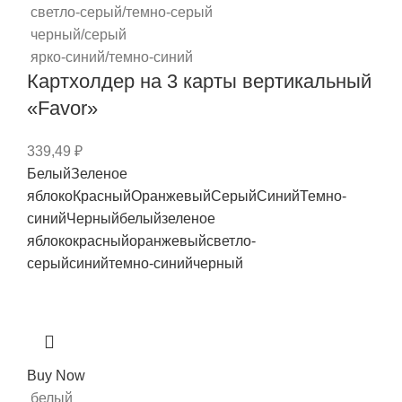
светло-серый/темно-серый
черный/серый
ярко-синий/темно-синий
Картхолдер на 3 карты вертикальный
«Favor»
339,49
₽
Белый
Зеленое
яблоко
Красный
Оранжевый
Серый
Синий
Темно-
синий
Черный
белый
зеленое
яблоко
красный
оранжевый
светло-
серый
синий
темно-синий
черный
Buy Now
белый