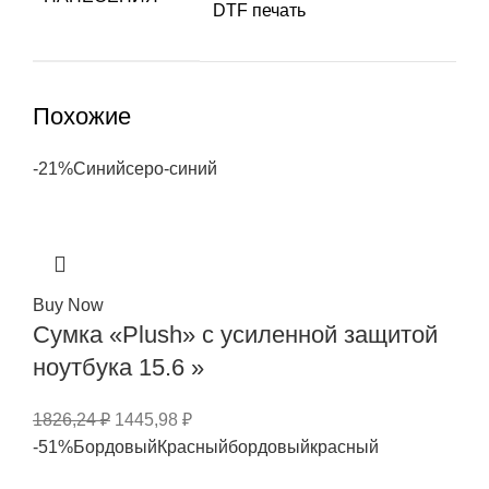
DTF печать
Похожие
-21%
Синий
серо-синий
Buy Now
Сумка «Plush» c усиленной защитой
ноутбука 15.6 »
1826,24
₽
1445,98
₽
-51%
Бордовый
Красный
бордовый
красный