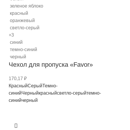
зеленое яблоко
красный
оранжевый
светло-серый
+3
синий
темно-синий
черный
Чехол для пропуска «Favor»
170,17
₽
Красный
Серый
Темно-
синий
Черный
красный
светло-серый
темно-
синий
черный