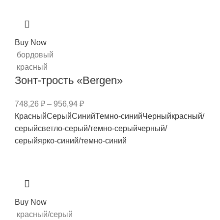
Buy Now
бордовый
красный
Зонт-трость «Bergen»
748,26
₽
–
956,94
₽
Красный
Серый
Синий
Темно-синий
Черный
красный/
серый
светло-серый/темно-серый
черный/
серый
ярко-синий/темно-синий
Buy Now
красный/серый