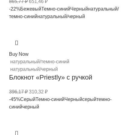
865,77
₽
651,46
₽
-22%
Бежевый
Темно-синий
Черный
натуральный/
темно-синий
натуральный/черный
Buy Now
натуральный/темно-синий
натуральный/черный
Блокнот «Priestly» с ручкой
396,17
₽
310,32
₽
-45%
Серый
Темно-синий
Черный
серый
темно-
синий
черный