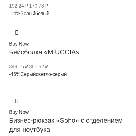
192,24
₽
170,78
₽
-14%
Белый
белый
Buy Now
Бейсболка «MIUCCIA»
349,15
₽
301,52
₽
-46%
Серый
светло-серый
Buy Now
Бизнес-рюкзак «Soho» с отделением
для ноутбука