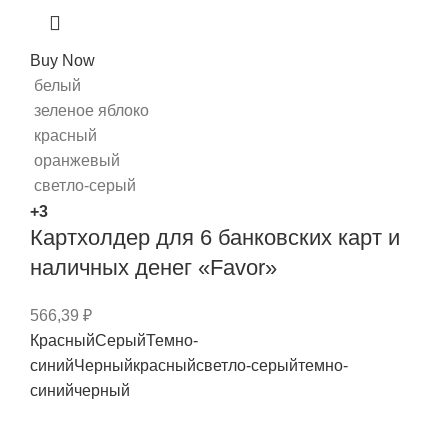
Buy Now
белый
зеленое яблоко
красный
оранжевый
светло-серый
+3
Картхолдер для 6 банковских карт и
наличных денег «Favor»
566,39
₽
Красный
Серый
Темно-
синий
Черный
красный
светло-серый
темно-
синий
черный