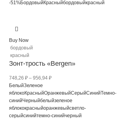
-51%
Бордовый
Красный
бордовый
красный
Buy Now
бордовый
красный
Зонт-трость «Bergen»
748,26
₽
–
956,94
₽
Белый
Зеленое
яблоко
Красный
Оранжевый
Серый
Синий
Темно-
синий
Черный
белый
зеленое
яблоко
красный
оранжевый
светло-
серый
синий
темно-синий
черный