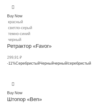
Buy Now
красный
светло-серый
темно-синий
черный
Ретрактор «Favor»
299,91
₽
-11%
Серебристый
Черный
черный/серебристый
Buy Now
Штопор «Ben»