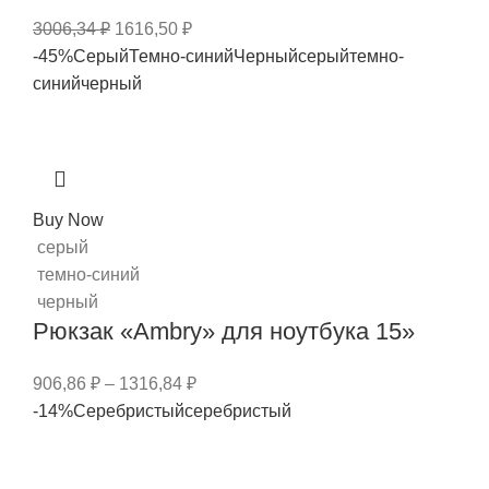
3006,34
₽
1616,50
₽
-45%
Серый
Темно-синий
Черный
серый
темно-
синий
черный
Buy Now
серый
темно-синий
черный
Рюкзак «Ambry» для ноутбука 15»
906,86
₽
–
1316,84
₽
-14%
Серебристый
серебристый