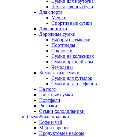
Сумки для ноутбука
Чехлы для ноутбука
Для спорта
Мешки
Спортивные сумки
Для шопинга
Дорожные сумки
Наборы с сумками
Портпледы
Саквояжи
Сумки на колесиках
Сумки органайзеры
Чемоданы
Компактные сумки
Сумки для бутылок
Сумки для телефонов
На пояс
Пляжные сумки
Портфели
Рюкзаки
Сумки-холодильники
Съедобные подарки
Кофе и чай
Мёд и варенье
Продуктовые наборы