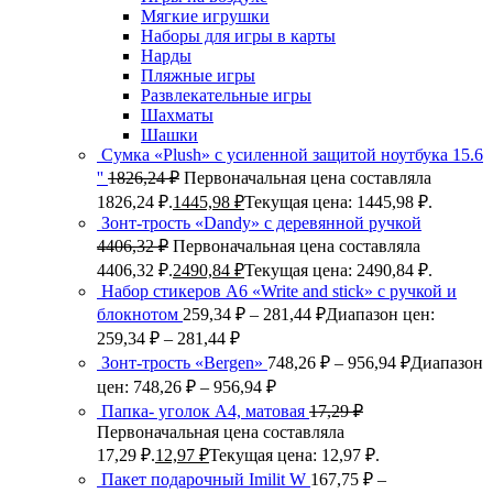
Мягкие игрушки
Наборы для игры в карты
Нарды
Пляжные игры
Развлекательные игры
Шахматы
Шашки
Сумка «Plush» c усиленной защитой ноутбука 15.6
''
1826,24
₽
Первоначальная цена составляла
1826,24 ₽.
1445,98
₽
Текущая цена: 1445,98 ₽.
Зонт-трость «Dandy» с деревянной ручкой
4406,32
₽
Первоначальная цена составляла
4406,32 ₽.
2490,84
₽
Текущая цена: 2490,84 ₽.
Набор стикеров А6 «Write and stick» с ручкой и
блокнотом
259,34
₽
–
281,44
₽
Диапазон цен:
259,34 ₽ – 281,44 ₽
Зонт-трость «Bergen»
748,26
₽
–
956,94
₽
Диапазон
цен: 748,26 ₽ – 956,94 ₽
Папка- уголок А4, матовая
17,29
₽
Первоначальная цена составляла
17,29 ₽.
12,97
₽
Текущая цена: 12,97 ₽.
Пакет подарочный Imilit W
167,75
₽
–