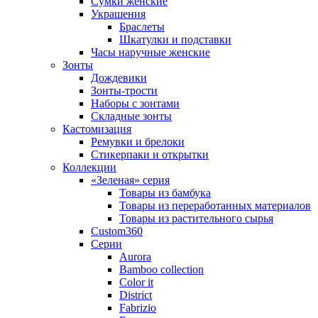
Сумки женские
Украшения
Браслеты
Шкатулки и подставки
Часы наручные женские
Зонты
Дождевики
Зонты-трости
Наборы с зонтами
Складные зонты
Кастомизация
Ремувки и брелоки
Стикерпаки и открытки
Коллекции
«Зеленая» серия
Товары из бамбука
Товары из переработанных материалов
Товары из растительного сырья
Custom360
Серии
Aurora
Bamboo collection
Color it
District
Fabrizio