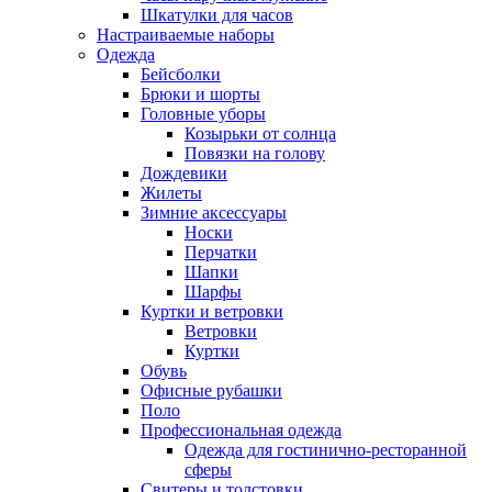
Шкатулки для часов
Настраиваемые наборы
Одежда
Бейсболки
Брюки и шорты
Головные уборы
Козырьки от солнца
Повязки на голову
Дождевики
Жилеты
Зимние аксессуары
Носки
Перчатки
Шапки
Шарфы
Куртки и ветровки
Ветровки
Куртки
Обувь
Офисные рубашки
Поло
Профессиональная одежда
Одежда для гостинично-ресторанной
сферы
Свитеры и толстовки