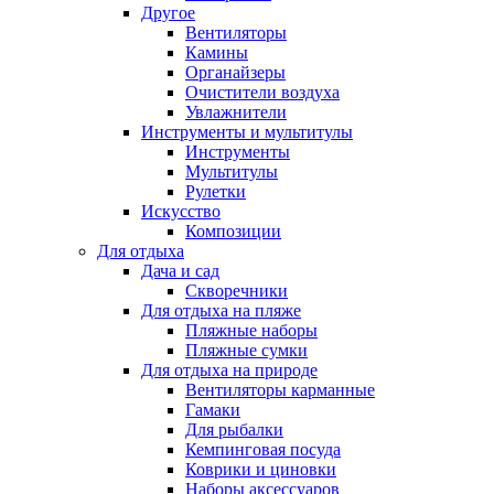
Другое
Вентиляторы
Камины
Органайзеры
Очистители воздуха
Увлажнители
Инструменты и мультитулы
Инструменты
Мультитулы
Рулетки
Искусство
Композиции
Для отдыха
Дача и сад
Скворечники
Для отдыха на пляже
Пляжные наборы
Пляжные сумки
Для отдыха на природе
Вентиляторы карманные
Гамаки
Для рыбалки
Кемпинговая посуда
Коврики и циновки
Наборы аксессуаров