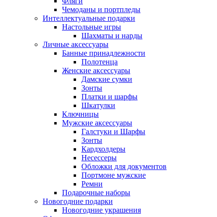
Фляги
Чемоданы и портпледы
Интеллектуальные подарки
Настольные игры
Шахматы и нарды
Личные аксессуары
Банные принадлежности
Полотенца
Женские аксессуары
Дамские сумки
Зонты
Платки и шарфы
Шкатулки
Ключницы
Мужские аксессуары
Галстуки и Шарфы
Зонты
Кардхолдеры
Несессеры
Обложки для документов
Портмоне мужские
Ремни
Подарочные наборы
Новогодние подарки
Новогодние украшения