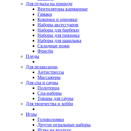
Для отдыха на природе
Вентиляторы карманные
Гамаки
Коврики и циновки
Наборы аксессуаров
Наборы для барбекю
Наборы для пикника
Наборы для шашлыка
Складные ножи
Фрисби
Пледы
Для релаксации
Антистрессы
Массажеры
Для спа и сауны
Полотенца
Спа-наборы
Товары для сауны
Для творчества и хобби
Игры
Головоломки
Другие игральные наборы
Игры на воздухе