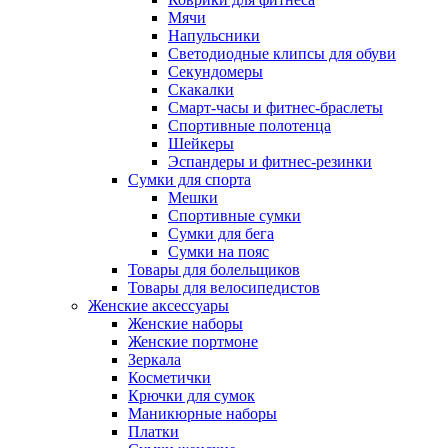
Мячи
Напульсники
Светодиодные клипсы для обуви
Секундомеры
Скакалки
Смарт-часы и фитнес-браслеты
Спортивные полотенца
Шейкеры
Эспандеры и фитнес-резинки
Сумки для спорта
Мешки
Спортивные сумки
Сумки для бега
Сумки на пояс
Товары для болельщиков
Товары для велосипедистов
Женские аксессуары
Женские наборы
Женские портмоне
Зеркала
Косметички
Крючки для сумок
Маникюрные наборы
Платки