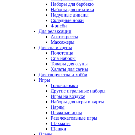
Наборы для барбекю
Наборы для пикника
Надувные диваны
Складные ножи
Фрисби
Для релаксации
Антистрессы
Массажеры
Для спа и сауны
Полотенца
Спа-наборы
Товары для сауны
Халаты для сауны
Для творчества и хобби
Игры
Головоломки
Другие игральные наборы
Игры на воздухе
Наборы для игры в карты
Нарды
Пляжные игры
Развлекательные игры
Шахматы
Шашки
Пледы