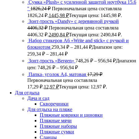
Сумка «Plush» c усиленной защитой ноутбука 15.6
''
1826,24
₽
Первоначальная цена составляла
1826,24 ₽.
1445,98
₽
Текущая цена: 1445,98 ₽.
Зонт-трость «Dandy» с деревянной ручкой
4406,32
₽
Первоначальная цена составляла
4406,32 ₽.
2490,84
₽
Текущая цена: 2490,84 ₽.
Набор стикеров А6 «Write and stick» с ручкой и
блокнотом
259,34
₽
–
281,44
₽
Диапазон цен:
259,34 ₽ – 281,44 ₽
Зонт-трость «Bergen»
748,26
₽
–
956,94
₽
Диапазон
цен: 748,26 ₽ – 956,94 ₽
Папка- уголок А4, матовая
17,29
₽
Первоначальная цена составляла
17,29 ₽.
12,97
₽
Текущая цена: 12,97 ₽.
Для отдыха
Дача и сад
Скворечники
Для отдыха на пляже
Пляжные коврики и циновки
Пляжные мячи
Пляжные наборы
Пляжные сумки
Сланцы