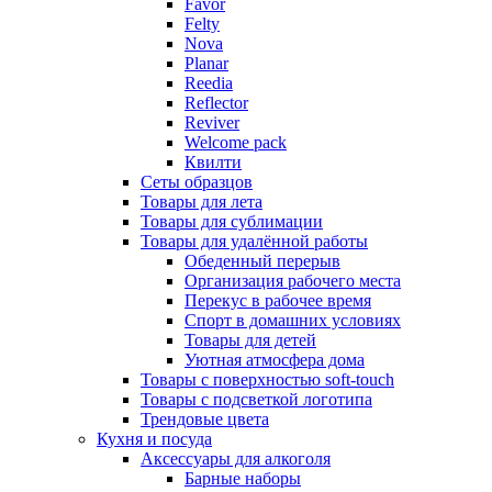
Favor
Felty
Nova
Planar
Reedia
Reflector
Reviver
Welcome pack
Квилти
Сеты образцов
Товары для лета
Товары для сублимации
Товары для удалённой работы
Обеденный перерыв
Организация рабочего места
Перекус в рабочее время
Спорт в домашних условиях
Товары для детей
Уютная атмосфера дома
Товары с поверхностью soft-touch
Товары с подсветкой логотипа
Трендовые цвета
Кухня и посуда
Аксессуары для алкоголя
Барные наборы