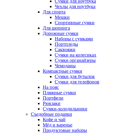
Сумки для ноутбука
Чехлы для ноутбука
Для спорта
Мешки
Спортивные сумки
Для шопинга
Дорожные сумки
Наборы с сумками
Портпледы
Саквояжи
Сумки на колесиках
Сумки органайзеры
Чемоданы
Компактные сумки
Сумки для бутылок
Сумки для телефонов
На пояс
Пляжные сумки
Портфели
Рюкзаки
Сумки-холодильники
Съедобные подарки
Кофе и чай
Мёд и варенье
Продуктовые наборы