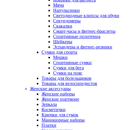
Мячи
Напульсники
Светодиодные клипсы для обуви
Секундомеры
Скакалки
Смарт-часы и фитнес-браслеты
Спортивные полотенца
Шейкеры
Эспандеры и фитнес-резинки
Сумки для спорта
Мешки
Спортивные сумки
Сумки для бега
Сумки на пояс
Товары для болельщиков
Товары для велосипедистов
Женские аксессуары
Женские наборы
Женские портмоне
Зеркала
Косметички
Крючки для сумок
Маникюрные наборы
Платки