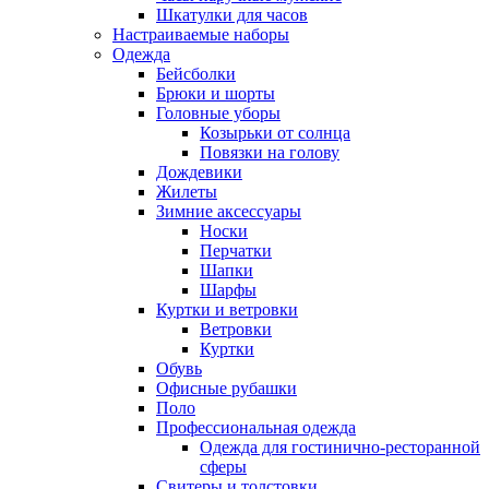
Шкатулки для часов
Настраиваемые наборы
Одежда
Бейсболки
Брюки и шорты
Головные уборы
Козырьки от солнца
Повязки на голову
Дождевики
Жилеты
Зимние аксессуары
Носки
Перчатки
Шапки
Шарфы
Куртки и ветровки
Ветровки
Куртки
Обувь
Офисные рубашки
Поло
Профессиональная одежда
Одежда для гостинично-ресторанной
сферы
Свитеры и толстовки