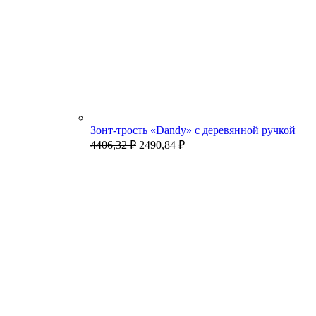
Зонт-трость «Dandy» с деревянной ручкой
4406,32
₽
2490,84
₽