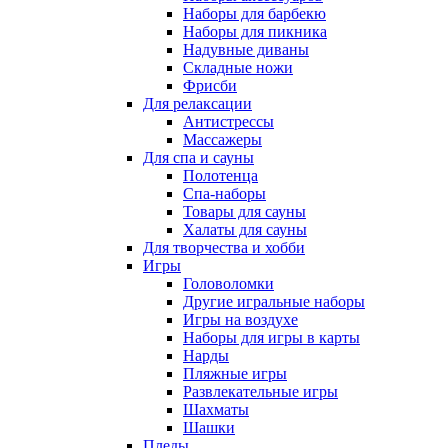
Наборы для барбекю
Наборы для пикника
Надувные диваны
Складные ножи
Фрисби
Для релаксации
Антистрессы
Массажеры
Для спа и сауны
Полотенца
Спа-наборы
Товары для сауны
Халаты для сауны
Для творчества и хобби
Игры
Головоломки
Другие игральные наборы
Игры на воздухе
Наборы для игры в карты
Нарды
Пляжные игры
Развлекательные игры
Шахматы
Шашки
Пледы