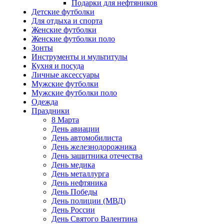
Подарки для нефтяников
Детские футболки
Для отдыха и спорта
Женские футболки
Женские футболки поло
Зонты
Инструменты и мультитулы
Кухня и посуда
Личные аксессуары
Мужские футболки
Мужские футболки поло
Одежда
Праздники
8 Марта
День авиации
День автомобилиста
День железнодорожника
День защитника отечества
День медика
День металлурга
День нефтяника
День Победы
День полиции (МВД)
День России
День Святого Валентина