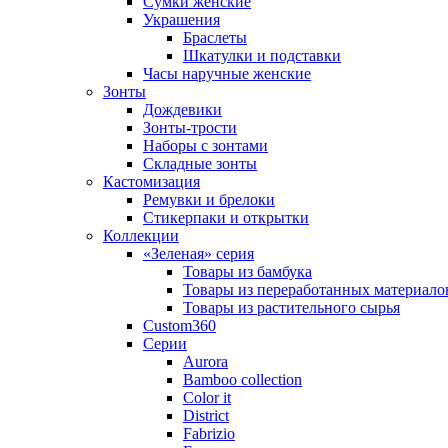
Сумки женские
Украшения
Браслеты
Шкатулки и подставки
Часы наручные женские
Зонты
Дождевики
Зонты-трости
Наборы с зонтами
Складные зонты
Кастомизация
Ремувки и брелоки
Стикерпаки и открытки
Коллекции
«Зеленая» серия
Товары из бамбука
Товары из переработанных материало
Товары из растительного сырья
Custom360
Серии
Aurora
Bamboo collection
Color it
District
Fabrizio