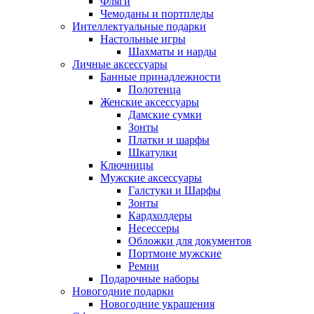
Фляги
Чемоданы и портпледы
Интеллектуальные подарки
Настольные игры
Шахматы и нарды
Личные аксессуары
Банные принадлежности
Полотенца
Женские аксессуары
Дамские сумки
Зонты
Платки и шарфы
Шкатулки
Ключницы
Мужские аксессуары
Галстуки и Шарфы
Зонты
Кардхолдеры
Несессеры
Обложки для документов
Портмоне мужские
Ремни
Подарочные наборы
Новогодние подарки
Новогодние украшения