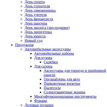
День спорта
День строителя
День таможенника
День учителя
День финансиста
День шахтера
День эколога (эко-подарки)
День энергетика
День юриста
Новый год
Продукция
Автомобильные аксессуары
Автомобильные наборы
Для кузова
Скребки
Для салона
Аксессуары для торпедо и приборной
панели
Органайзеры для авто
Парковочные визитки
Пылесосы
Солнцезащитные экраны
Многофункциональные инструменты
Фонари
Деловые подарки