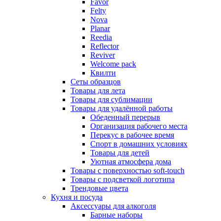
Favor
Felty
Nova
Planar
Reedia
Reflector
Reviver
Welcome pack
Квилти
Сеты образцов
Товары для лета
Товары для сублимации
Товары для удалённой работы
Обеденный перерыв
Организация рабочего места
Перекус в рабочее время
Спорт в домашних условиях
Товары для детей
Уютная атмосфера дома
Товары с поверхностью soft-touch
Товары с подсветкой логотипа
Трендовые цвета
Кухня и посуда
Аксессуары для алкоголя
Барные наборы