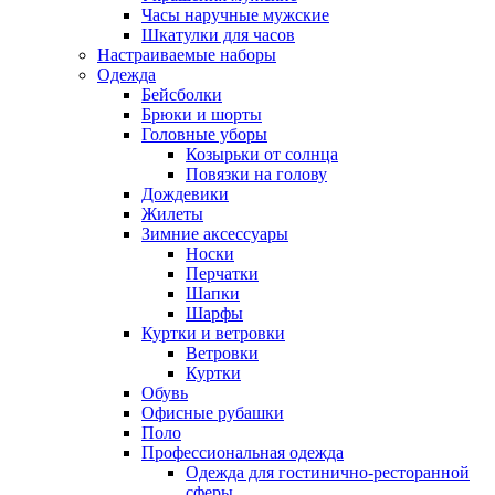
Часы наручные мужские
Шкатулки для часов
Настраиваемые наборы
Одежда
Бейсболки
Брюки и шорты
Головные уборы
Козырьки от солнца
Повязки на голову
Дождевики
Жилеты
Зимние аксессуары
Носки
Перчатки
Шапки
Шарфы
Куртки и ветровки
Ветровки
Куртки
Обувь
Офисные рубашки
Поло
Профессиональная одежда
Одежда для гостинично-ресторанной
сферы