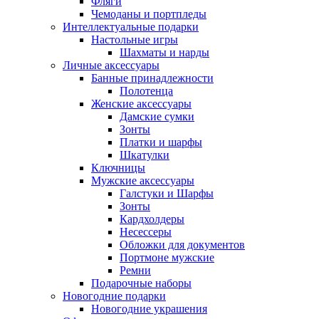
Фляги
Чемоданы и портпледы
Интеллектуальные подарки
Настольные игры
Шахматы и нарды
Личные аксессуары
Банные принадлежности
Полотенца
Женские аксессуары
Дамские сумки
Зонты
Платки и шарфы
Шкатулки
Ключницы
Мужские аксессуары
Галстуки и Шарфы
Зонты
Кардхолдеры
Несессеры
Обложки для документов
Портмоне мужские
Ремни
Подарочные наборы
Новогодние подарки
Новогодние украшения