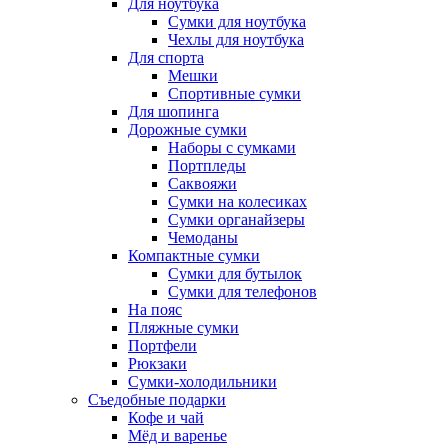
Для ноутбука
Сумки для ноутбука
Чехлы для ноутбука
Для спорта
Мешки
Спортивные сумки
Для шопинга
Дорожные сумки
Наборы с сумками
Портпледы
Саквояжи
Сумки на колесиках
Сумки органайзеры
Чемоданы
Компактные сумки
Сумки для бутылок
Сумки для телефонов
На пояс
Пляжные сумки
Портфели
Рюкзаки
Сумки-холодильники
Съедобные подарки
Кофе и чай
Мёд и варенье