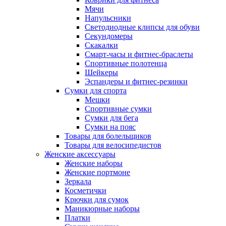
Мячи
Напульсники
Светодиодные клипсы для обуви
Секундомеры
Скакалки
Смарт-часы и фитнес-браслеты
Спортивные полотенца
Шейкеры
Эспандеры и фитнес-резинки
Сумки для спорта
Мешки
Спортивные сумки
Сумки для бега
Сумки на пояс
Товары для болельщиков
Товары для велосипедистов
Женские аксессуары
Женские наборы
Женские портмоне
Зеркала
Косметички
Крючки для сумок
Маникюрные наборы
Платки