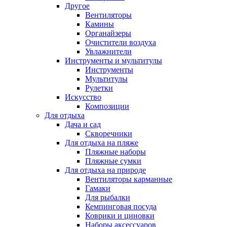
Другое
Вентиляторы
Камины
Органайзеры
Очистители воздуха
Увлажнители
Инструменты и мультитулы
Инструменты
Мультитулы
Рулетки
Искусство
Композиции
Для отдыха
Дача и сад
Скворечники
Для отдыха на пляже
Пляжные наборы
Пляжные сумки
Для отдыха на природе
Вентиляторы карманные
Гамаки
Для рыбалки
Кемпинговая посуда
Коврики и циновки
Наборы аксессуаров