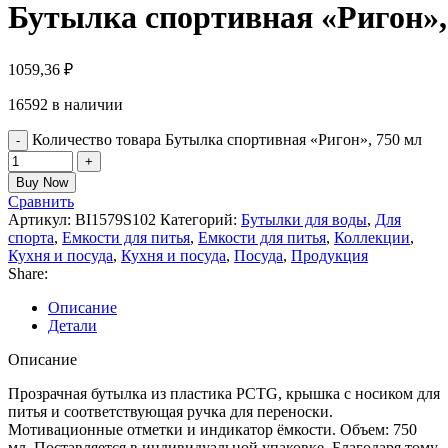
Бутылка спортивная «Ригон»,
1059,36
₽
16592 в наличии
Количество товара Бутылка спортивная «Ригон», 750 мл
Buy Now
Сравнить
Артикул:
BI1579S102
Категорий:
Бутылки для воды
,
Для
спорта
,
Емкости для питья
,
Емкости для питья
,
Коллекции
,
Кухня и посуда
,
Кухня и посуда
,
Посуда
,
Продукция
Share:
Описание
Детали
Описание
Прозрачная бутылка из пластика PCTG, крышка с носиком для
питья и соответствующая ручка для переноски.
Мотивационные отметки и индикатор ёмкости. Объем: 750
мл. Поставляется в индивидуальной упаковке. Благодаря тому,