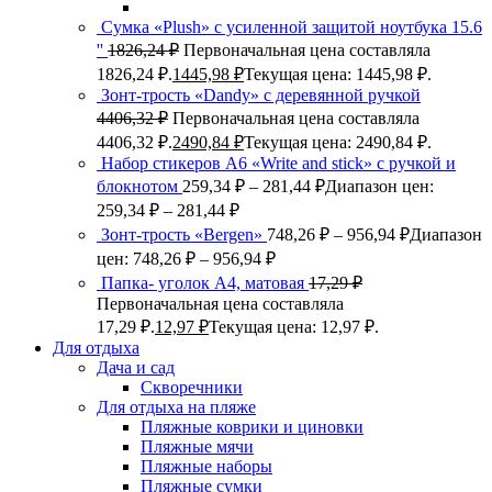
Сумка «Plush» c усиленной защитой ноутбука 15.6
''
1826,24
₽
Первоначальная цена составляла
1826,24 ₽.
1445,98
₽
Текущая цена: 1445,98 ₽.
Зонт-трость «Dandy» с деревянной ручкой
4406,32
₽
Первоначальная цена составляла
4406,32 ₽.
2490,84
₽
Текущая цена: 2490,84 ₽.
Набор стикеров А6 «Write and stick» с ручкой и
блокнотом
259,34
₽
–
281,44
₽
Диапазон цен:
259,34 ₽ – 281,44 ₽
Зонт-трость «Bergen»
748,26
₽
–
956,94
₽
Диапазон
цен: 748,26 ₽ – 956,94 ₽
Папка- уголок А4, матовая
17,29
₽
Первоначальная цена составляла
17,29 ₽.
12,97
₽
Текущая цена: 12,97 ₽.
Для отдыха
Дача и сад
Скворечники
Для отдыха на пляже
Пляжные коврики и циновки
Пляжные мячи
Пляжные наборы
Пляжные сумки