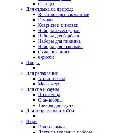
Сланцы
Для отдыха на природе
Вентиляторы карманные
Гамаки
Коврики и циновки
Наборы аксессуаров
Наборы для барбекю
Наборы для пикника
Наборы для шашлыка
Складные ножи
Фрисби
Пледы
Для релаксации
Антистрессы
Массажеры
Для спа и сауны
Полотенца
Спа-наборы
Товары для сауны
Для творчества и хобби
Игры
Головоломки
Другие игральные наборы