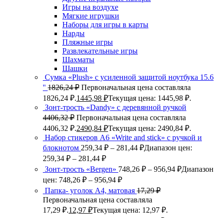
Игры на воздухе
Мягкие игрушки
Наборы для игры в карты
Нарды
Пляжные игры
Развлекательные игры
Шахматы
Шашки
Сумка «Plush» c усиленной защитой ноутбука 15.6
''
1826,24
₽
Первоначальная цена составляла
1826,24 ₽.
1445,98
₽
Текущая цена: 1445,98 ₽.
Зонт-трость «Dandy» с деревянной ручкой
4406,32
₽
Первоначальная цена составляла
4406,32 ₽.
2490,84
₽
Текущая цена: 2490,84 ₽.
Набор стикеров А6 «Write and stick» с ручкой и
блокнотом
259,34
₽
–
281,44
₽
Диапазон цен:
259,34 ₽ – 281,44 ₽
Зонт-трость «Bergen»
748,26
₽
–
956,94
₽
Диапазон
цен: 748,26 ₽ – 956,94 ₽
Папка- уголок А4, матовая
17,29
₽
Первоначальная цена составляла
17,29 ₽.
12,97
₽
Текущая цена: 12,97 ₽.