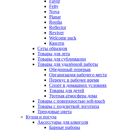
Favor
Felty
Nova
Planar
Reedia
Reflector
Reviver
Welcome pack
Квилти
Сеты образцов
Товары для лета
Товары для сублимации
Товары для удалённой работы
Обеденный перерыв
Организация рабочего места
Перекус в рабочее время
Спорт в домашних условиях
Товары для детей
Уютная атмосфера дома
Товары с поверхностью soft-touch
Товары с подсветкой логотипа
Трендовые цвета
Кухня и посуда
Аксессуары для алкоголя
Барные наборы