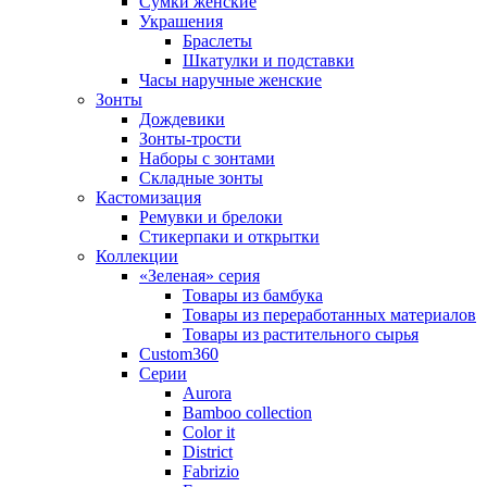
Сумки женские
Украшения
Браслеты
Шкатулки и подставки
Часы наручные женские
Зонты
Дождевики
Зонты-трости
Наборы с зонтами
Складные зонты
Кастомизация
Ремувки и брелоки
Стикерпаки и открытки
Коллекции
«Зеленая» серия
Товары из бамбука
Товары из переработанных материалов
Товары из растительного сырья
Custom360
Серии
Aurora
Bamboo collection
Color it
District
Fabrizio