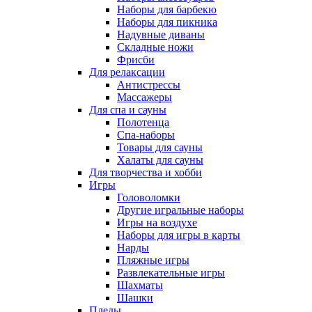
Наборы для барбекю
Наборы для пикника
Надувные диваны
Складные ножи
Фрисби
Для релаксации
Антистрессы
Массажеры
Для спа и сауны
Полотенца
Спа-наборы
Товары для сауны
Халаты для сауны
Для творчества и хобби
Игры
Головоломки
Другие игральные наборы
Игры на воздухе
Наборы для игры в карты
Нарды
Пляжные игры
Развлекательные игры
Шахматы
Шашки
Пледы