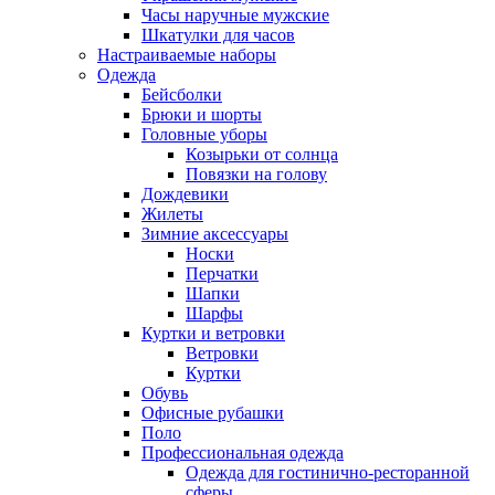
Часы наручные мужские
Шкатулки для часов
Настраиваемые наборы
Одежда
Бейсболки
Брюки и шорты
Головные уборы
Козырьки от солнца
Повязки на голову
Дождевики
Жилеты
Зимние аксессуары
Носки
Перчатки
Шапки
Шарфы
Куртки и ветровки
Ветровки
Куртки
Обувь
Офисные рубашки
Поло
Профессиональная одежда
Одежда для гостинично-ресторанной
сферы