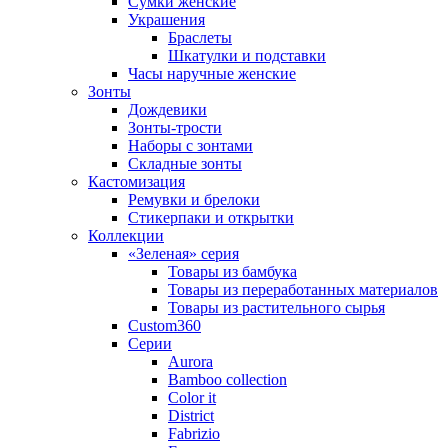
Сумки женские
Украшения
Браслеты
Шкатулки и подставки
Часы наручные женские
Зонты
Дождевики
Зонты-трости
Наборы с зонтами
Складные зонты
Кастомизация
Ремувки и брелоки
Стикерпаки и открытки
Коллекции
«Зеленая» серия
Товары из бамбука
Товары из переработанных материалов
Товары из растительного сырья
Custom360
Серии
Aurora
Bamboo collection
Color it
District
Fabrizio