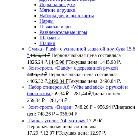
Игры на воздухе
Мягкие игрушки
Наборы для игры в карты
Нарды
Пляжные игры
Развлекательные игры
Шахматы
Шашки
Сумка «Plush» c усиленной защитой ноутбука 15.6
''
1826,24
₽
Первоначальная цена составляла
1826,24 ₽.
1445,98
₽
Текущая цена: 1445,98 ₽.
Зонт-трость «Dandy» с деревянной ручкой
4406,32
₽
Первоначальная цена составляла
4406,32 ₽.
2490,84
₽
Текущая цена: 2490,84 ₽.
Набор стикеров А6 «Write and stick» с ручкой и
блокнотом
259,34
₽
–
281,44
₽
Диапазон цен:
259,34 ₽ – 281,44 ₽
Зонт-трость «Bergen»
748,26
₽
–
956,94
₽
Диапазон
цен: 748,26 ₽ – 956,94 ₽
Папка- уголок А4, матовая
17,29
₽
Первоначальная цена составляла
17,29 ₽.
12,97
₽
Текущая цена: 12,97 ₽.