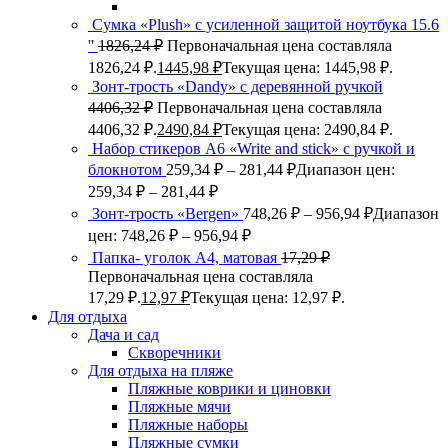
Сумка «Plush» c усиленной защитой ноутбука 15.6
''
1826,24
₽
Первоначальная цена составляла
1826,24 ₽.
1445,98
₽
Текущая цена: 1445,98 ₽.
Зонт-трость «Dandy» с деревянной ручкой
4406,32
₽
Первоначальная цена составляла
4406,32 ₽.
2490,84
₽
Текущая цена: 2490,84 ₽.
Набор стикеров А6 «Write and stick» с ручкой и
блокнотом
259,34
₽
–
281,44
₽
Диапазон цен:
259,34 ₽ – 281,44 ₽
Зонт-трость «Bergen»
748,26
₽
–
956,94
₽
Диапазон
цен: 748,26 ₽ – 956,94 ₽
Папка- уголок А4, матовая
17,29
₽
Первоначальная цена составляла
17,29 ₽.
12,97
₽
Текущая цена: 12,97 ₽.
Для отдыха
Дача и сад
Скворечники
Для отдыха на пляже
Пляжные коврики и циновки
Пляжные мячи
Пляжные наборы
Пляжные сумки