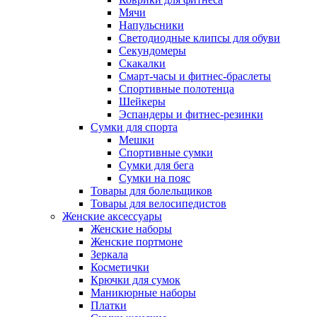
Мячи
Напульсники
Светодиодные клипсы для обуви
Секундомеры
Скакалки
Смарт-часы и фитнес-браслеты
Спортивные полотенца
Шейкеры
Эспандеры и фитнес-резинки
Сумки для спорта
Мешки
Спортивные сумки
Сумки для бега
Сумки на пояс
Товары для болельщиков
Товары для велосипедистов
Женские аксессуары
Женские наборы
Женские портмоне
Зеркала
Косметички
Крючки для сумок
Маникюрные наборы
Платки