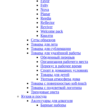
Favor
Felty
Nova
Planar
Reedia
Reflector
Reviver
Welcome pack
Квилти
Сеты образцов
Товары для лета
Товары для сублимации
Товары для удалённой работы
Обеденный перерыв
Организация рабочего места
Перекус в рабочее время
Спорт в домашних условиях
Товары для детей
Уютная атмосфера дома
Товары с поверхностью soft-touch
Товары с подсветкой логотипа
Трендовые цвета
Кухня и посуда
Аксессуары для алкоголя
Барные наборы