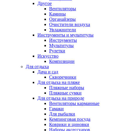
Другое
Вентиляторы
Камины
Органайзеры
Очистители воздуха
Увлажнители
Инструменты и мультитулы
Инструменты
Мультитулы
Рулетки
Искусство
Композиции
Для отдыха
Дача и сад
Скворечники
Для отдыха на пляже
Пляжные наборы
Пляжные сумки
Для отдыха на природе
Вентиляторы карманные
Гамаки
Для рыбалки
Кемпинговая посуда
Коврики и циновки
Наборы аксессуаров