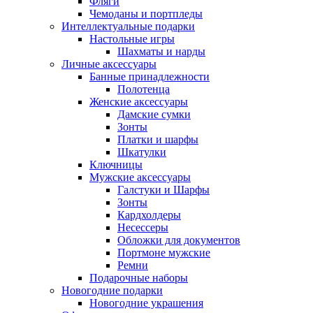
Фляги
Чемоданы и портпледы
Интеллектуальные подарки
Настольные игры
Шахматы и нарды
Личные аксессуары
Банные принадлежности
Полотенца
Женские аксессуары
Дамские сумки
Зонты
Платки и шарфы
Шкатулки
Ключницы
Мужские аксессуары
Галстуки и Шарфы
Зонты
Кардхолдеры
Несессеры
Обложки для документов
Портмоне мужские
Ремни
Подарочные наборы
Новогодние подарки
Новогодние украшения