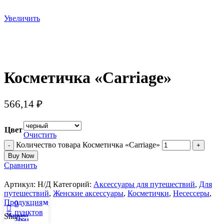
Увеличить
Косметичка «Carriage»
566,14
₽
Цвет
Очистить
Количество товара Косметичка «Carriage»
Buy Now
Сравнить
Артикул:
Н/Д
Категорий:
Аксессуары для путешествий
,
Для
путешествий
,
Женские аксессуары
,
Косметички
,
Несессеры
,
Продукция
0
My account
пунктов
Магазин
Share:
Заказ