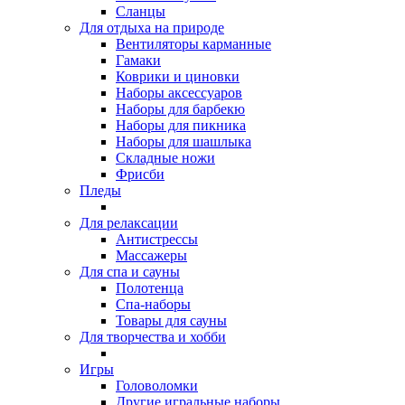
Сланцы
Для отдыха на природе
Вентиляторы карманные
Гамаки
Коврики и циновки
Наборы аксессуаров
Наборы для барбекю
Наборы для пикника
Наборы для шашлыка
Складные ножи
Фрисби
Пледы
Для релаксации
Антистрессы
Массажеры
Для спа и сауны
Полотенца
Спа-наборы
Товары для сауны
Для творчества и хобби
Игры
Головоломки
Другие игральные наборы