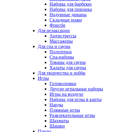
Наборы для барбекю
Наборы для пикника
Надувные диваны
Складные ножи
Фрисби
Для релаксации
Антистрессы
Массажеры
Для спа и сауны
Полотенца
Спа-наборы
Товары для сауны
Халаты для сауны
Для творчества и хобби
Игры
Головоломки
Другие игральные наборы
Игры на воздухе
Наборы для игры в карты
Нарды
Пляжные игры
Развлекательные игры
Шахматы
Шашки
Пледы