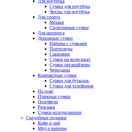
Для ноутбука
Сумки для ноутбука
Чехлы для ноутбука
Для спорта
Мешки
Спортивные сумки
Для шопинга
Дорожные сумки
Наборы с сумками
Портпледы
Саквояжи
Сумки на колесиках
Сумки органайзеры
Чемоданы
Компактные сумки
Сумки для бутылок
Сумки для телефонов
На пояс
Пляжные сумки
Портфели
Рюкзаки
Сумки-холодильники
Съедобные подарки
Кофе и чай
Мёд и варенье