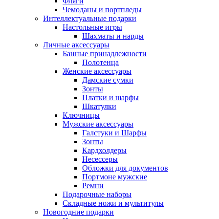
Фляги
Чемоданы и портпледы
Интеллектуальные подарки
Настольные игры
Шахматы и нарды
Личные аксессуары
Банные принадлежности
Полотенца
Женские аксессуары
Дамские сумки
Зонты
Платки и шарфы
Шкатулки
Ключницы
Мужские аксессуары
Галстуки и Шарфы
Зонты
Кардхолдеры
Несессеры
Обложки для документов
Портмоне мужские
Ремни
Подарочные наборы
Складные ножи и мультитулы
Новогодние подарки