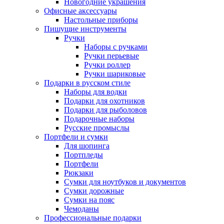
Новогодние украшения
Офисные аксессуары
Настольные приборы
Пишущие инструменты
Ручки
Наборы с ручками
Ручки перьевые
Ручки роллер
Ручки шариковые
Подарки в русском стиле
Наборы для водки
Подарки для охотников
Подарки для рыболовов
Подарочные наборы
Русские промыслы
Портфели и сумки
Для шопинга
Портпледы
Портфели
Рюкзаки
Сумки для ноутбуков и документов
Сумки дорожные
Сумки на пояс
Чемоданы
Профессиональные подарки