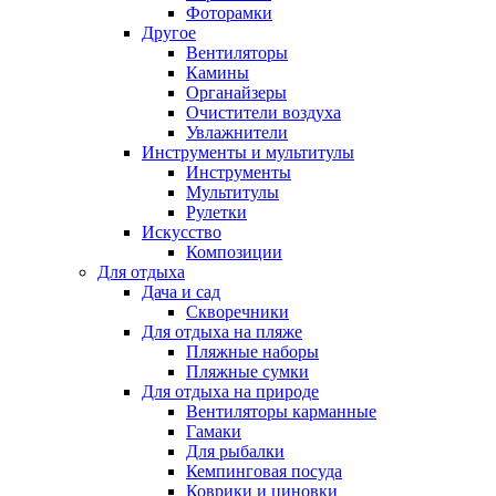
Фоторамки
Другое
Вентиляторы
Камины
Органайзеры
Очистители воздуха
Увлажнители
Инструменты и мультитулы
Инструменты
Мультитулы
Рулетки
Искусство
Композиции
Для отдыха
Дача и сад
Скворечники
Для отдыха на пляже
Пляжные наборы
Пляжные сумки
Для отдыха на природе
Вентиляторы карманные
Гамаки
Для рыбалки
Кемпинговая посуда
Коврики и циновки