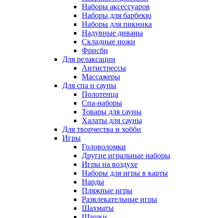
Наборы аксессуаров
Наборы для барбекю
Наборы для пикника
Надувные диваны
Складные ножи
Фрисби
Для релаксации
Антистрессы
Массажеры
Для спа и сауны
Полотенца
Спа-наборы
Товары для сауны
Халаты для сауны
Для творчества и хобби
Игры
Головоломки
Другие игральные наборы
Игры на воздухе
Наборы для игры в карты
Нарды
Пляжные игры
Развлекательные игры
Шахматы
Шашки