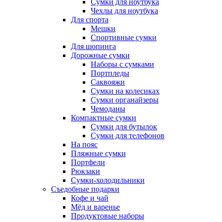
Сумки для ноутбука
Чехлы для ноутбука
Для спорта
Мешки
Спортивные сумки
Для шопинга
Дорожные сумки
Наборы с сумками
Портпледы
Саквояжи
Сумки на колесиках
Сумки органайзеры
Чемоданы
Компактные сумки
Сумки для бутылок
Сумки для телефонов
На пояс
Пляжные сумки
Портфели
Рюкзаки
Сумки-холодильники
Съедобные подарки
Кофе и чай
Мёд и варенье
Продуктовые наборы