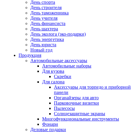
День спорта
День строителя
День таможенника
День учителя
День финансиста
День шахтера
День эколога (эко-подарки)
День энергетика
День юриста
Новый год
Продукция
Автомобильные аксессуары
Автомобильные наборы
Для кузова
Скребки
Для салона
Аксессуары для торпедо и приборной
панели
Органайзеры для авто
Парковочные визитки
Пылесосы
Солнцезащитные экраны
Многофункциональные инструменты
Фонари
Деловые подарки