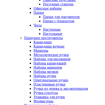
Погодные станции
Офисные наборы
Папки
Папки для документов
Папки с блокнотом
Часы
Настенные
Настольные
Пишущие инструменты
Карандаши
Карандаши вечные
Маркеры
Металлические ручки
Наборы для рисования
Наборы карандашей
Наборы маркеров
Наборы мелков
Наборы ручек
Оригинальные ручки
Пластиковые ручки
Ручки из дерева и эко-материалов
Ручки-стилусы
Упаковка для ручек
Фломастеры