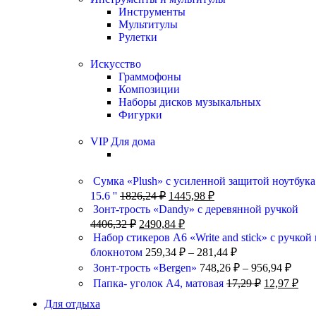
Инструменты
Мультитулы
Рулетки
Искусство
Граммофоны
Композиции
Наборы дисков музыкальных
Фигурки
VIP Для дома
Сумка «Plush» c усиленной защитой ноутбука
15.6 ''
1826,24
₽
1445,98
₽
Зонт-трость «Dandy» с деревянной ручкой
4406,32
₽
2490,84
₽
Набор стикеров А6 «Write and stick» с ручкой 
блокнотом
259,34
₽
–
281,44
₽
Зонт-трость «Bergen»
748,26
₽
–
956,94
₽
Папка- уголок А4, матовая
17,29
₽
12,97
₽
Для отдыха