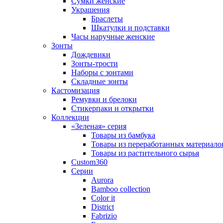
Сумки женские
Украшения
Браслеты
Шкатулки и подставки
Часы наручные женские
Зонты
Дождевики
Зонты-трости
Наборы с зонтами
Складные зонты
Кастомизация
Ремувки и брелоки
Стикерпаки и открытки
Коллекции
«Зеленая» серия
Товары из бамбука
Товары из переработанных материало
Товары из растительного сырья
Custom360
Серии
Aurora
Bamboo collection
Color it
District
Fabrizio