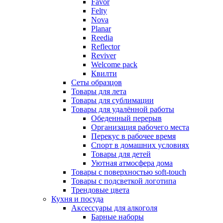
Favor
Felty
Nova
Planar
Reedia
Reflector
Reviver
Welcome pack
Квилти
Сеты образцов
Товары для лета
Товары для сублимации
Товары для удалённой работы
Обеденный перерыв
Организация рабочего места
Перекус в рабочее время
Спорт в домашних условиях
Товары для детей
Уютная атмосфера дома
Товары с поверхностью soft-touch
Товары с подсветкой логотипа
Трендовые цвета
Кухня и посуда
Аксессуары для алкоголя
Барные наборы