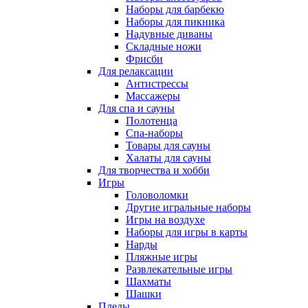
Наборы для барбекю
Наборы для пикника
Надувные диваны
Складные ножи
Фрисби
Для релаксации
Антистрессы
Массажеры
Для спа и сауны
Полотенца
Спа-наборы
Товары для сауны
Халаты для сауны
Для творчества и хобби
Игры
Головоломки
Другие игральные наборы
Игры на воздухе
Наборы для игры в карты
Нарды
Пляжные игры
Развлекательные игры
Шахматы
Шашки
Пледы