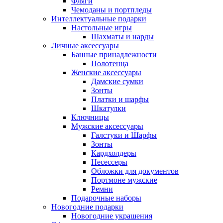
Фляги
Чемоданы и портпледы
Интеллектуальные подарки
Настольные игры
Шахматы и нарды
Личные аксессуары
Банные принадлежности
Полотенца
Женские аксессуары
Дамские сумки
Зонты
Платки и шарфы
Шкатулки
Ключницы
Мужские аксессуары
Галстуки и Шарфы
Зонты
Кардхолдеры
Несессеры
Обложки для документов
Портмоне мужские
Ремни
Подарочные наборы
Новогодние подарки
Новогодние украшения