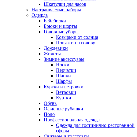
Шкатулки для часов
Настраиваемые наборы
Одежда
Бейсболки
Брюки и шорты
Головные уборы
Козырьки от солнца
Повязки на голову
Дождевики
Жилеты
Зимние аксессуары
Носки
Перчатки
Шапки
Шарфы
Куртки и ветровки
Ветровки
Куртки
Обувь
Офисные рубашки
Поло
Профессиональная одежда
Одежда для гостинично-ресторанной
сферы
Свитеры и толстовки