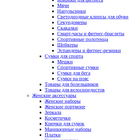
Мячи
Напульсники
Светодиодные клипсы для обуви
Секундомеры
Скакалки
Смарт-часы и фитнес-браслеты
Спортивные полотенца
Шейкеры
Эспандеры и фитнес-резинки
Сумки для спорта
Мешки
Спортивные сумки
Сумки для бега
Сумки на пояс
Товары для болельщиков
Товары для велосипедистов
Женские аксессуары
Женские наборы
Женские портмоне
Зеркала
Косметички
Крючки для сумок
Маникюрные наборы
Платки