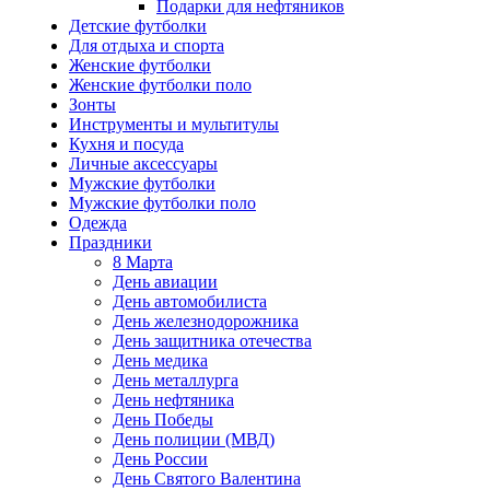
Подарки для нефтяников
Детские футболки
Для отдыха и спорта
Женские футболки
Женские футболки поло
Зонты
Инструменты и мультитулы
Кухня и посуда
Личные аксессуары
Мужские футболки
Мужские футболки поло
Одежда
Праздники
8 Марта
День авиации
День автомобилиста
День железнодорожника
День защитника отечества
День медика
День металлурга
День нефтяника
День Победы
День полиции (МВД)
День России
День Святого Валентина