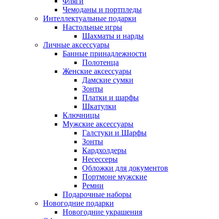
Фляги
Чемоданы и портпледы
Интеллектуальные подарки
Настольные игры
Шахматы и нарды
Личные аксессуары
Банные принадлежности
Полотенца
Женские аксессуары
Дамские сумки
Зонты
Платки и шарфы
Шкатулки
Ключницы
Мужские аксессуары
Галстуки и Шарфы
Зонты
Кардхолдеры
Несессеры
Обложки для документов
Портмоне мужские
Ремни
Подарочные наборы
Новогодние подарки
Новогодние украшения