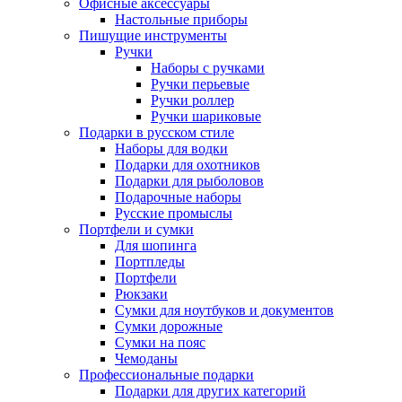
Офисные аксессуары
Настольные приборы
Пишущие инструменты
Ручки
Наборы с ручками
Ручки перьевые
Ручки роллер
Ручки шариковые
Подарки в русском стиле
Наборы для водки
Подарки для охотников
Подарки для рыболовов
Подарочные наборы
Русские промыслы
Портфели и сумки
Для шопинга
Портпледы
Портфели
Рюкзаки
Сумки для ноутбуков и документов
Сумки дорожные
Сумки на пояс
Чемоданы
Профессиональные подарки
Подарки для других категорий