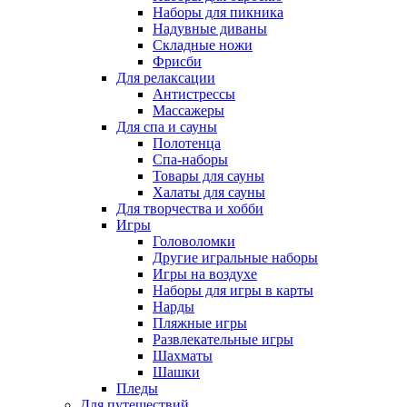
Наборы для пикника
Надувные диваны
Складные ножи
Фрисби
Для релаксации
Антистрессы
Массажеры
Для спа и сауны
Полотенца
Спа-наборы
Товары для сауны
Халаты для сауны
Для творчества и хобби
Игры
Головоломки
Другие игральные наборы
Игры на воздухе
Наборы для игры в карты
Нарды
Пляжные игры
Развлекательные игры
Шахматы
Шашки
Пледы
Для путешествий