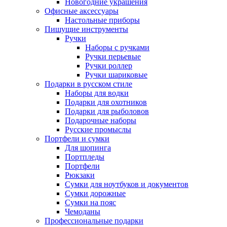
Новогодние украшения
Офисные аксессуары
Настольные приборы
Пишущие инструменты
Ручки
Наборы с ручками
Ручки перьевые
Ручки роллер
Ручки шариковые
Подарки в русском стиле
Наборы для водки
Подарки для охотников
Подарки для рыболовов
Подарочные наборы
Русские промыслы
Портфели и сумки
Для шопинга
Портпледы
Портфели
Рюкзаки
Сумки для ноутбуков и документов
Сумки дорожные
Сумки на пояс
Чемоданы
Профессиональные подарки