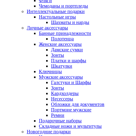
Фляги
Чемоданы и портпледы
Интеллектуальные подарки
Настольные игры
Шахматы и нарды
Личные аксессуары
Банные принадлежности
Полотенца
Женские аксессуары
Дамские сумки
Зонты
Платки и шарфы
Шкатулки
Ключницы
Мужские аксессуары
Галстуки и Шарфы
Зонты
Кардхолдеры
Несессеры
Обложки для документов
Портмоне мужские
Ремни
Подарочные наборы
Складные ножи и мультитулы
Новогодние подарки