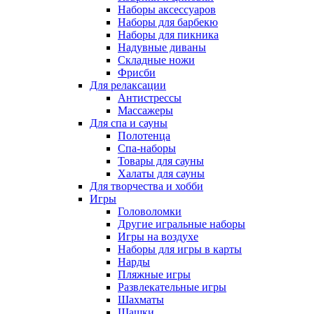
Наборы аксессуаров
Наборы для барбекю
Наборы для пикника
Надувные диваны
Складные ножи
Фрисби
Для релаксации
Антистрессы
Массажеры
Для спа и сауны
Полотенца
Спа-наборы
Товары для сауны
Халаты для сауны
Для творчества и хобби
Игры
Головоломки
Другие игральные наборы
Игры на воздухе
Наборы для игры в карты
Нарды
Пляжные игры
Развлекательные игры
Шахматы
Шашки