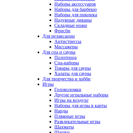
Наборы аксессуаров
Наборы для барбекю
Наборы для пикника
Надувные диваны
Складные ножи
Фрисби
Для релаксации
Антистрессы
Массажеры
Для спа и сауны
Полотенца
Спа-наборы
Товары для сауны
Халаты для сауны
Для творчества и хобби
Игры
Головоломки
Другие игральные наборы
Игры на воздухе
Наборы для игры в карты
Нарды
Пляжные игры
Развлекательные игры
Шахматы
Шашки