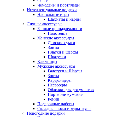
Фляги
Чемоданы и портпледы
Интеллектуальные подарки
Настольные игры
Шахматы и нарды
Личные аксессуары
Банные принадлежности
Полотенца
Женские аксессуары
Дамские сумки
Зонты
Платки и шарфы
Шкатулки
Ключницы
Мужские аксессуары
Галстуки и Шарфы
Зонты
Кардхолдеры
Несессеры
Обложки для документов
Портмоне мужские
Ремни
Подарочные наборы
Складные ножи и мультитулы
Новогодние подарки