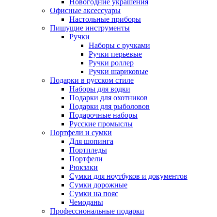
Новогодние украшения
Офисные аксессуары
Настольные приборы
Пишущие инструменты
Ручки
Наборы с ручками
Ручки перьевые
Ручки роллер
Ручки шариковые
Подарки в русском стиле
Наборы для водки
Подарки для охотников
Подарки для рыболовов
Подарочные наборы
Русские промыслы
Портфели и сумки
Для шопинга
Портпледы
Портфели
Рюкзаки
Сумки для ноутбуков и документов
Сумки дорожные
Сумки на пояс
Чемоданы
Профессиональные подарки