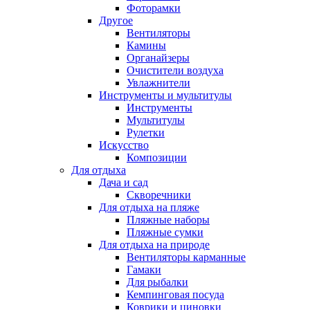
Фоторамки
Другое
Вентиляторы
Камины
Органайзеры
Очистители воздуха
Увлажнители
Инструменты и мультитулы
Инструменты
Мультитулы
Рулетки
Искусство
Композиции
Для отдыха
Дача и сад
Скворечники
Для отдыха на пляже
Пляжные наборы
Пляжные сумки
Для отдыха на природе
Вентиляторы карманные
Гамаки
Для рыбалки
Кемпинговая посуда
Коврики и циновки