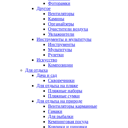
Фоторамки
Другое
Вентиляторы
Камины
Органайзеры
Очистители воздуха
Увлажнители
Инструменты и мультитулы
Инструменты
Мультитулы
Рулетки
Искусство
Композиции
Для отдыха
Дача и сад
Скворечники
Для отдыха на пляже
Пляжные наборы
Пляжные сумки
Для отдыха на природе
Вентиляторы карманные
Гамаки
Для рыбалки
Кемпинговая посуда
Коврики и циновки