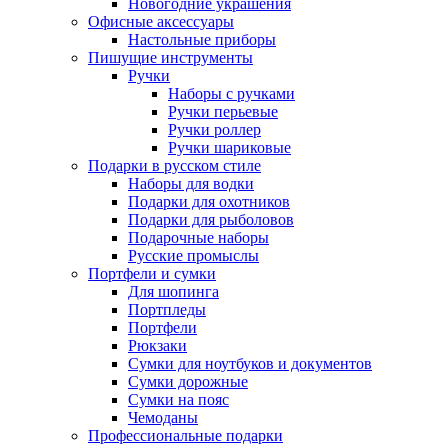
Новогодние украшения
Офисные аксессуары
Настольные приборы
Пишущие инструменты
Ручки
Наборы с ручками
Ручки перьевые
Ручки роллер
Ручки шариковые
Подарки в русском стиле
Наборы для водки
Подарки для охотников
Подарки для рыболовов
Подарочные наборы
Русские промыслы
Портфели и сумки
Для шопинга
Портпледы
Портфели
Рюкзаки
Сумки для ноутбуков и документов
Сумки дорожные
Сумки на пояс
Чемоданы
Профессиональные подарки