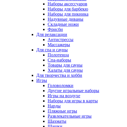
Наборы аксессуаров
Наборы для барбекю
Наборы для пикника
Надувные диваны
Складные ножи
Фрисби
Для релаксации
Антистрессы
Массажеры
Для спа и сауны
Полотенца
Спа-наборы
Товары для сауны
Халаты для сауны
Для творчества и хобби
Игры
Головоломки
Другие игральные наборы
Игры на воздухе
Наборы для игры в карты
Нарды
Пляжные игры
Развлекательные игры
Шахматы
Шашки