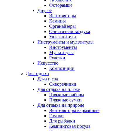
Фоторамки
Другое
Вентиляторы
Камины
Органайзеры
Очистители воздуха
Увлажнители
Инструменты и мультитулы
Инструменты
Мультитулы
Рулетки
Искусство
Композиции
Для отдыха
Дача и сад
Скворечники
Для отдыха на пляже
Пляжные наборы
Пляжные сумки
Для отдыха на природе
Вентиляторы карманные
Гамаки
Для рыбалки
Кемпинговая посуда