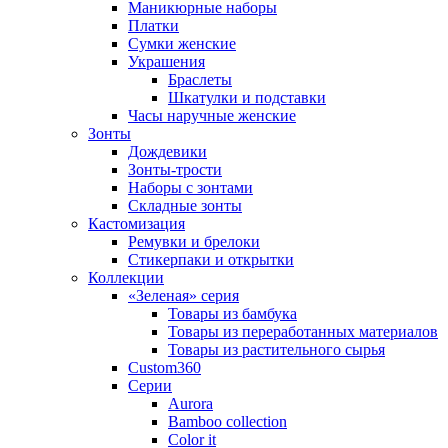
Маникюрные наборы
Платки
Сумки женские
Украшения
Браслеты
Шкатулки и подставки
Часы наручные женские
Зонты
Дождевики
Зонты-трости
Наборы с зонтами
Складные зонты
Кастомизация
Ремувки и брелоки
Стикерпаки и открытки
Коллекции
«Зеленая» серия
Товары из бамбука
Товары из переработанных материалов
Товары из растительного сырья
Custom360
Серии
Aurora
Bamboo collection
Color it