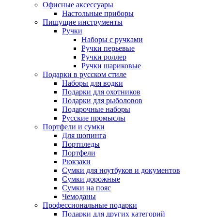
Офисные аксессуары
Настольные приборы
Пишущие инструменты
Ручки
Наборы с ручками
Ручки перьевые
Ручки роллер
Ручки шариковые
Подарки в русском стиле
Наборы для водки
Подарки для охотников
Подарки для рыболовов
Подарочные наборы
Русские промыслы
Портфели и сумки
Для шопинга
Портпледы
Портфели
Рюкзаки
Сумки для ноутбуков и документов
Сумки дорожные
Сумки на пояс
Чемоданы
Профессиональные подарки
Подарки для других категорий