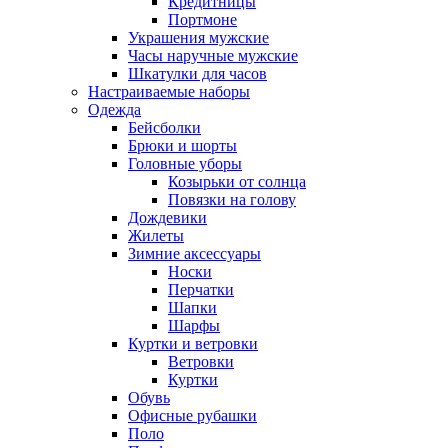
Кредитницы
Портмоне
Украшения мужские
Часы наручные мужские
Шкатулки для часов
Настраиваемые наборы
Одежда
Бейсболки
Брюки и шорты
Головные уборы
Козырьки от солнца
Повязки на голову
Дождевики
Жилеты
Зимние аксессуары
Носки
Перчатки
Шапки
Шарфы
Куртки и ветровки
Ветровки
Куртки
Обувь
Офисные рубашки
Поло