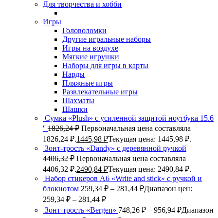
Для творчества и хобби
Игры
Головоломки
Другие игральные наборы
Игры на воздухе
Мягкие игрушки
Наборы для игры в карты
Нарды
Пляжные игры
Развлекательные игры
Шахматы
Шашки
Сумка «Plush» c усиленной защитой ноутбука 15.6
''
1826,24
₽
Первоначальная цена составляла
1826,24 ₽.
1445,98
₽
Текущая цена: 1445,98 ₽.
Зонт-трость «Dandy» с деревянной ручкой
4406,32
₽
Первоначальная цена составляла
4406,32 ₽.
2490,84
₽
Текущая цена: 2490,84 ₽.
Набор стикеров А6 «Write and stick» с ручкой и
блокнотом
259,34
₽
–
281,44
₽
Диапазон цен:
259,34 ₽ – 281,44 ₽
Зонт-трость «Bergen»
748,26
₽
–
956,94
₽
Диапазон