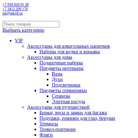
+7 950 826 91 28
+7 3412 209 170
izh@nik18.ru
Выбрать категорию
VIP
Аксессуары для алкогольных напитков
Наборы для водки и коньяка
Аксессуары для дома
Подарочные наборы
Предметы интерьера
Вазы
Духи
Подсвечники
Предметы сервировки
Сервизы
Элитная посуда
Аксессуары для путешествий
Бирки, весы и замки для багажа
Подушки, повязки для глаз, беруши
Термосы
Трэвел-портмоне
Фляги