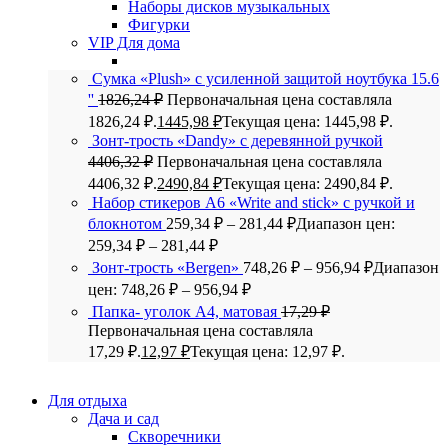
Наборы дисков музыкальных
Фигурки
VIP Для дома
Сумка «Plush» c усиленной защитой ноутбука 15.6
''
1826,24
₽
Первоначальная цена составляла
1826,24 ₽.
1445,98
₽
Текущая цена: 1445,98 ₽.
Зонт-трость «Dandy» с деревянной ручкой
4406,32
₽
Первоначальная цена составляла
4406,32 ₽.
2490,84
₽
Текущая цена: 2490,84 ₽.
Набор стикеров А6 «Write and stick» с ручкой и
блокнотом
259,34
₽
–
281,44
₽
Диапазон цен:
259,34 ₽ – 281,44 ₽
Зонт-трость «Bergen»
748,26
₽
–
956,94
₽
Диапазон
цен: 748,26 ₽ – 956,94 ₽
Папка- уголок А4, матовая
17,29
₽
Первоначальная цена составляла
17,29 ₽.
12,97
₽
Текущая цена: 12,97 ₽.
Для отдыха
Дача и сад
Скворечники