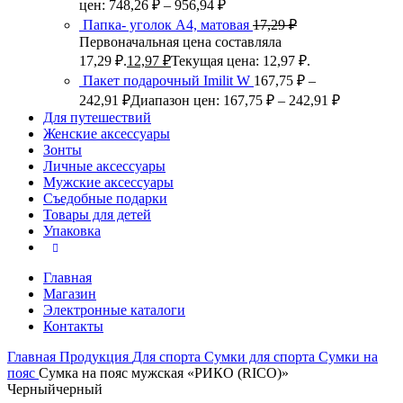
цен: 748,26 ₽ – 956,94 ₽
Папка- уголок А4, матовая
17,29
₽
Первоначальная цена составляла
17,29 ₽.
12,97
₽
Текущая цена: 12,97 ₽.
Пакет подарочный Imilit W
167,75
₽
–
242,91
₽
Диапазон цен: 167,75 ₽ – 242,91 ₽
Для путешествий
Женские аксессуары
Зонты
Личные аксессуары
Мужские аксессуары
Съедобные подарки
Товары для детей
Упаковка
Главная
Магазин
Электронные каталоги
Контакты
Главная
Продукция
Для спорта
Сумки для спорта
Сумки на
пояс
Сумка на пояс мужская «РИКО (RICO)»
Черный
черный