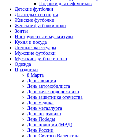
Подарки для нефтяников
Детские футболки
Для отдыха и спорта
Женские футболки
Женские футболки поло
Зонты
Инструменты и мультитулы
Кухня и посуда
Личные аксессуары
Мужские футболки
Мужские футболки поло
Одежда
Праздники
8 Марта
День авиации
День автомобилиста
День железнодорожника
День защитника отечества
День медика
День металлурга
День нефтяника
День Победы
День полиции (МВД)
День России
День Святого Валентина