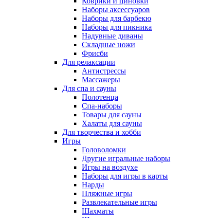
Коврики и циновки
Наборы аксессуаров
Наборы для барбекю
Наборы для пикника
Надувные диваны
Складные ножи
Фрисби
Для релаксации
Антистрессы
Массажеры
Для спа и сауны
Полотенца
Спа-наборы
Товары для сауны
Халаты для сауны
Для творчества и хобби
Игры
Головоломки
Другие игральные наборы
Игры на воздухе
Наборы для игры в карты
Нарды
Пляжные игры
Развлекательные игры
Шахматы