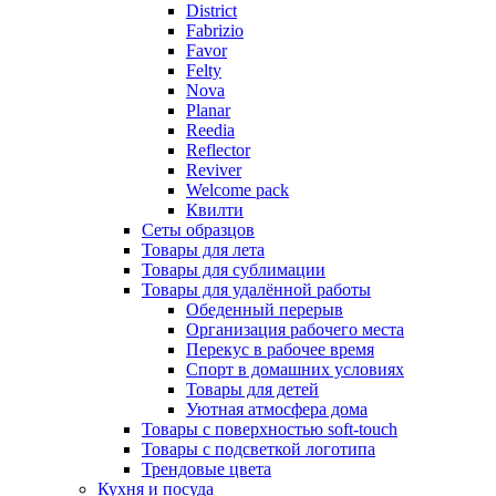
District
Fabrizio
Favor
Felty
Nova
Planar
Reedia
Reflector
Reviver
Welcome pack
Квилти
Сеты образцов
Товары для лета
Товары для сублимации
Товары для удалённой работы
Обеденный перерыв
Организация рабочего места
Перекус в рабочее время
Спорт в домашних условиях
Товары для детей
Уютная атмосфера дома
Товары с поверхностью soft-touch
Товары с подсветкой логотипа
Трендовые цвета
Кухня и посуда