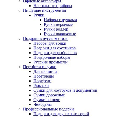
Офисные аксессуары
Настольные приборы
Пишущие инструменты
Ручки
Наборы с ручками
Ручки перьевые
Ручки роллер
Ручки шариковые
Подарки в русском стиле
Наборы для водки
Подарки для охотников
Подарки для рыболовов
Подарочные наборы
Русские промыслы
Портфели и сумки
Для шопинга
Портпледы
Портфели
Рюкзаки
Сумки для ноутбуков и документов
Сумки дорожные
Сумки на пояс
Чемоданы
Профессиональные подарки
Подарки для других категорий