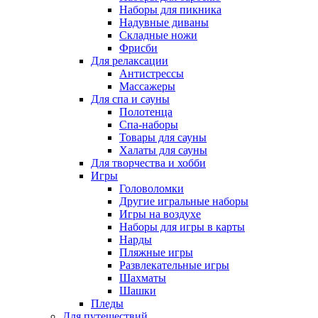
Наборы для пикника
Надувные диваны
Складные ножи
Фрисби
Для релаксации
Антистрессы
Массажеры
Для спа и сауны
Полотенца
Спа-наборы
Товары для сауны
Халаты для сауны
Для творчества и хобби
Игры
Головоломки
Другие игральные наборы
Игры на воздухе
Наборы для игры в карты
Нарды
Пляжные игры
Развлекательные игры
Шахматы
Шашки
Пледы
Для путешествий