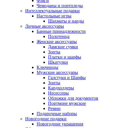
Фляги
Чемоданы и портпледы
Интеллектуальные подарки
Настольные игры
Шахматы и нарды
Личные аксессуары
Банные принадлежности
Полотенца
Женские аксессуары
Дамские сумки
Зонты
Платки и шарфы
Шкатулки
Ключницы
Мужские аксессуары
Галстуки и Шарфы
Зонты
Кардхолдеры
Несессеры
Обложки для документов
Портмоне мужские
Ремни
Подарочные наборы
Новогодние подарки
Новогодние украшения