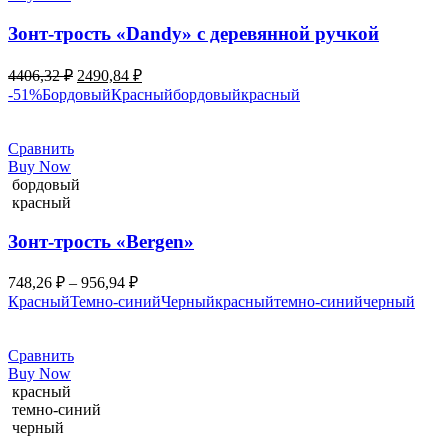
Зонт-трость «Dandy» с деревянной ручкой
4406,32
₽
2490,84
₽
-51%
Бордовый
Красный
бордовый
красный
Сравнить
Buy Now
бордовый
красный
Зонт-трость «Bergen»
748,26
₽
–
956,94
₽
Красный
Темно-синий
Черный
красный
темно-синий
черный
Сравнить
Buy Now
красный
темно-синий
черный