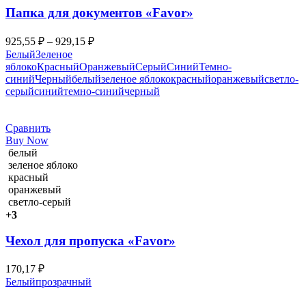
Папка для документов «Favor»
925,55
₽
–
929,15
₽
Белый
Зеленое
яблоко
Красный
Оранжевый
Серый
Синий
Темно-
синий
Черный
белый
зеленое яблоко
красный
оранжевый
светло-
серый
синий
темно-синий
черный
Сравнить
Buy Now
белый
зеленое яблоко
красный
оранжевый
светло-серый
+3
Чехол для пропуска «Favor»
170,17
₽
Белый
прозрачный