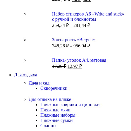
Набор стикеров А6 «Write and stick»
с ручкой и блокнотом
259,34
₽
–
281,44
₽
Зонт-трость «Bergen»
748,26
₽
–
956,94
₽
Папка- уголок А4, матовая
17,29
₽
12,97
₽
Для отдыха
Дача и сад
Скворечники
Для отдыха на пляже
Пляжные коврики и циновки
Пляжные мячи
Пляжные наборы
Пляжные сумки
Сланцы