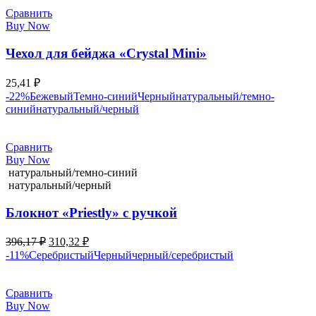
Сравнить
Buy Now
Чехол для бейджа «Crystal Mini»
25,41
₽
-22%
Бежевый
Темно-синий
Черный
натуральный/темно-
синий
натуральный/черный
Сравнить
Buy Now
натуральный/темно-синий
натуральный/черный
Блокнот «Priestly» с ручкой
396,17
₽
310,32
₽
-11%
Серебристый
Черный
черный/серебристый
Сравнить
Buy Now