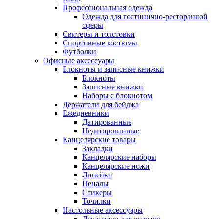
Профессиональная одежда
Одежда для гостинично-ресторанной
сферы
Свитеры и толстовки
Спортивные костюмы
Футболки
Офисные аксессуары
Блокноты и записные книжки
Блокноты
Записные книжки
Наборы с блокнотом
Держатели для бейджа
Ежедневники
Датированные
Недатированные
Канцелярские товары
Закладки
Канцелярские наборы
Канцелярские ножи
Линейки
Пеналы
Стикеры
Точилки
Настольные аксессуары
Держатели для визиток