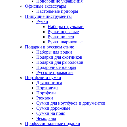
Новогодние украшения
Офисные аксессуары
Настольные приборы
Пишущие инструменты
Ручки
Наборы с ручками
Ручки перьевые
Ручки роллер
Ручки шариковые
Подарки в русском стиле
Наборы для водки
Подарки для охотников
Подарки для рыболовов
Подарочные наборы
Русские промыслы
Портфели и сумки
Для шопинга
Портпледы
Портфели
Рюкзаки
Сумки для ноутбуков и документов
Сумки дорожные
Сумки на пояс
Чемоданы
Профессиональные подарки