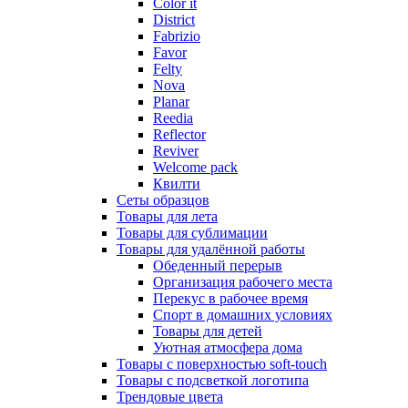
Color it
District
Fabrizio
Favor
Felty
Nova
Planar
Reedia
Reflector
Reviver
Welcome pack
Квилти
Сеты образцов
Товары для лета
Товары для сублимации
Товары для удалённой работы
Обеденный перерыв
Организация рабочего места
Перекус в рабочее время
Спорт в домашних условиях
Товары для детей
Уютная атмосфера дома
Товары с поверхностью soft-touch
Товары с подсветкой логотипа
Трендовые цвета