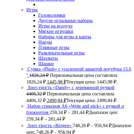
Игры
Головоломки
Другие игральные наборы
Игры на воздухе
Мягкие игрушки
Наборы для игры в карты
Нарды
Пляжные игры
Развлекательные игры
Шахматы
Шашки
Сумка «Plush» c усиленной защитой ноутбука 15.6
''
1826,24
₽
Первоначальная цена составляла
1826,24 ₽.
1445,98
₽
Текущая цена: 1445,98 ₽.
Зонт-трость «Dandy» с деревянной ручкой
4406,32
₽
Первоначальная цена составляла
4406,32 ₽.
2490,84
₽
Текущая цена: 2490,84 ₽.
Набор стикеров А6 «Write and stick» с ручкой и
блокнотом
259,34
₽
–
281,44
₽
Диапазон цен:
259,34 ₽ – 281,44 ₽
Зонт-трость «Bergen»
748,26
₽
–
956,94
₽
Диапазон
цен: 748,26 ₽ – 956,94 ₽