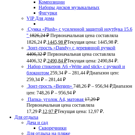
Композиции
Наборы дисков музыкальных
Фигурки
VIP Для дома
Сумка «Plush» c усиленной защитой ноутбука 15.6
''
1826,24
₽
Первоначальная цена составляла
1826,24 ₽.
1445,98
₽
Текущая цена: 1445,98 ₽.
Зонт-трость «Dandy» с деревянной ручкой
4406,32
₽
Первоначальная цена составляла
4406,32 ₽.
2490,84
₽
Текущая цена: 2490,84 ₽.
Набор стикеров А6 «Write and stick» с ручкой и
блокнотом
259,34
₽
–
281,44
₽
Диапазон цен:
259,34 ₽ – 281,44 ₽
Зонт-трость «Bergen»
748,26
₽
–
956,94
₽
Диапазон
цен: 748,26 ₽ – 956,94 ₽
Папка- уголок А4, матовая
17,29
₽
Первоначальная цена составляла
17,29 ₽.
12,97
₽
Текущая цена: 12,97 ₽.
Для отдыха
Дача и сад
Скворечники
Для отдыха на пляже