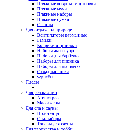
Пляжные коврики и циновки
Пляжные мячи
Пляжные наборы
Пляжные сумки
Сланцы
Для отдыха на природе
Вентиляторы карманные
Гамаки
Коврики и циновки
Наборы аксессуаров
Наборы для барбекю
Наборы для пикника
Наборы для шашлыка
Складные ножи
Фрисби
Пледы
Для релаксации
Антистрессы
Массажеры
Для спа и сауны
Полотенца
Спа-наборы
Товары для сауны
Для творчества и хобби