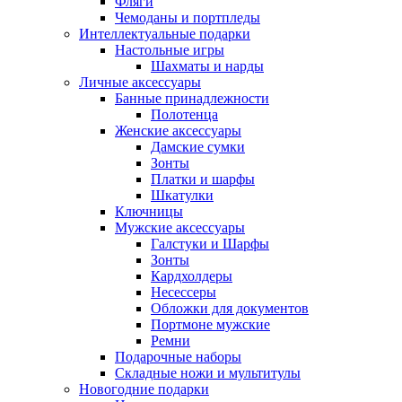
Фляги
Чемоданы и портпледы
Интеллектуальные подарки
Настольные игры
Шахматы и нарды
Личные аксессуары
Банные принадлежности
Полотенца
Женские аксессуары
Дамские сумки
Зонты
Платки и шарфы
Шкатулки
Ключницы
Мужские аксессуары
Галстуки и Шарфы
Зонты
Кардхолдеры
Несессеры
Обложки для документов
Портмоне мужские
Ремни
Подарочные наборы
Складные ножи и мультитулы
Новогодние подарки