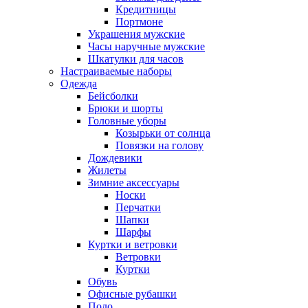
Кредитницы
Портмоне
Украшения мужские
Часы наручные мужские
Шкатулки для часов
Настраиваемые наборы
Одежда
Бейсболки
Брюки и шорты
Головные уборы
Козырьки от солнца
Повязки на голову
Дождевики
Жилеты
Зимние аксессуары
Носки
Перчатки
Шапки
Шарфы
Куртки и ветровки
Ветровки
Куртки
Обувь
Офисные рубашки
Поло