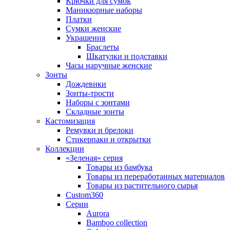
Крючки для сумок
Маникюрные наборы
Платки
Сумки женские
Украшения
Браслеты
Шкатулки и подставки
Часы наручные женские
Зонты
Дождевики
Зонты-трости
Наборы с зонтами
Складные зонты
Кастомизация
Ремувки и брелоки
Стикерпаки и открытки
Коллекции
«Зеленая» серия
Товары из бамбука
Товары из переработанных материалов
Товары из растительного сырья
Custom360
Серии
Aurora
Bamboo collection