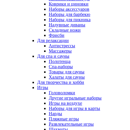
Коврики и циновки
Наборы аксессуаров
Наборы для барбекю
Наборы для пикника
Надувные диваны
Складные ножи
Фрисби
Для релаксации
Антистрессы
Массажеры
Для спа и сауны
Полотенца
Спа-наборы
Товары для сауны
Халаты для сауны
Для творчества и хобби
Игры
Головоломки
Другие игральные наборы
Игры на воздухе
Наборы для игры в карты
Нарды
Пляжные игры
Развлекательные игры
Шахматы