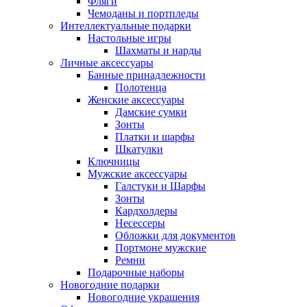
Фляги
Чемоданы и портпледы
Интеллектуальные подарки
Настольные игры
Шахматы и нарды
Личные аксессуары
Банные принадлежности
Полотенца
Женские аксессуары
Дамские сумки
Зонты
Платки и шарфы
Шкатулки
Ключницы
Мужские аксессуары
Галстуки и Шарфы
Зонты
Кардхолдеры
Несессеры
Обложки для документов
Портмоне мужские
Ремни
Подарочные наборы
Новогодние подарки
Новогодние украшения