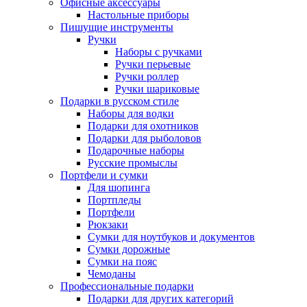
Офисные аксессуары
Настольные приборы
Пишущие инструменты
Ручки
Наборы с ручками
Ручки перьевые
Ручки роллер
Ручки шариковые
Подарки в русском стиле
Наборы для водки
Подарки для охотников
Подарки для рыболовов
Подарочные наборы
Русские промыслы
Портфели и сумки
Для шопинга
Портпледы
Портфели
Рюкзаки
Сумки для ноутбуков и документов
Сумки дорожные
Сумки на пояс
Чемоданы
Профессиональные подарки
Подарки для других категорий