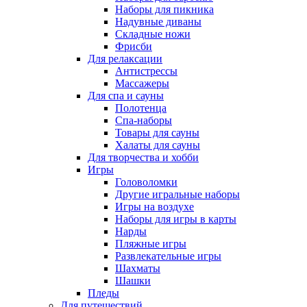
Наборы для пикника
Надувные диваны
Складные ножи
Фрисби
Для релаксации
Антистрессы
Массажеры
Для спа и сауны
Полотенца
Спа-наборы
Товары для сауны
Халаты для сауны
Для творчества и хобби
Игры
Головоломки
Другие игральные наборы
Игры на воздухе
Наборы для игры в карты
Нарды
Пляжные игры
Развлекательные игры
Шахматы
Шашки
Пледы
Для путешествий