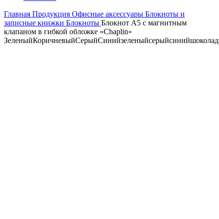
Главная
Продукция
Офисные аксессуары
Блокноты и
записные книжки
Блокноты
Блокнот А5 с магнитным
клапаном в гибкой обложке «Chaplin»
Зеленый
Коричневый
Серый
Синий
зеленый
серый
синий
шокола