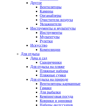
Другое
Вентиляторы
Камины
Органайзеры
Очистители воздуха
Увлажнители
Инструменты и мультитулы
Инструменты
Мультитулы
Рулетки
Искусство
Композиции
Для отдыха
Дача и сад
Скворечники
Для отдыха на пляже
Пляжные наборы
Пляжные сумки
Для отдыха на природе
Вентиляторы карманные
Гамаки
Для рыбалки
Кемпинговая посуда
Коврики и циновки
Наборы аксессуаров