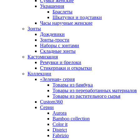
Сумки женские
Украшения
Браслеты
Шкатулки и подставки
Часы наручные женские
Зонты
Дождевики
Зонты-трости
Наборы с зонтами
Складные зонты
Кастомизация
Ремувки и брелоки
Стикерпаки и открытки
Коллекции
«Зеленая» серия
Товары из бамбука
Товары из переработанных материалов
Товары из растительного сырья
Custom360
Серии
Aurora
Bamboo collection
Color it
District
Fabrizio