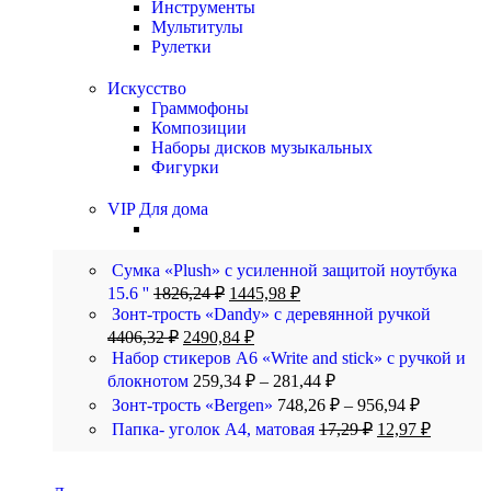
Инструменты
Мультитулы
Рулетки
Искусство
Граммофоны
Композиции
Наборы дисков музыкальных
Фигурки
VIP Для дома
Сумка «Plush» c усиленной защитой ноутбука
15.6 ''
1826,24
₽
1445,98
₽
Зонт-трость «Dandy» с деревянной ручкой
4406,32
₽
2490,84
₽
Набор стикеров А6 «Write and stick» с ручкой и
блокнотом
259,34
₽
–
281,44
₽
Зонт-трость «Bergen»
748,26
₽
–
956,94
₽
Папка- уголок А4, матовая
17,29
₽
12,97
₽