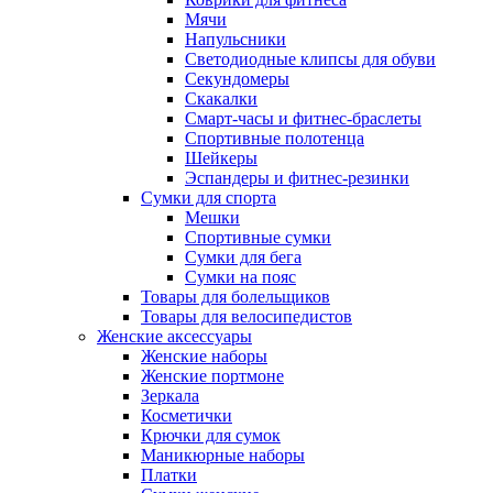
Мячи
Напульсники
Светодиодные клипсы для обуви
Секундомеры
Скакалки
Смарт-часы и фитнес-браслеты
Спортивные полотенца
Шейкеры
Эспандеры и фитнес-резинки
Сумки для спорта
Мешки
Спортивные сумки
Сумки для бега
Сумки на пояс
Товары для болельщиков
Товары для велосипедистов
Женские аксессуары
Женские наборы
Женские портмоне
Зеркала
Косметички
Крючки для сумок
Маникюрные наборы
Платки