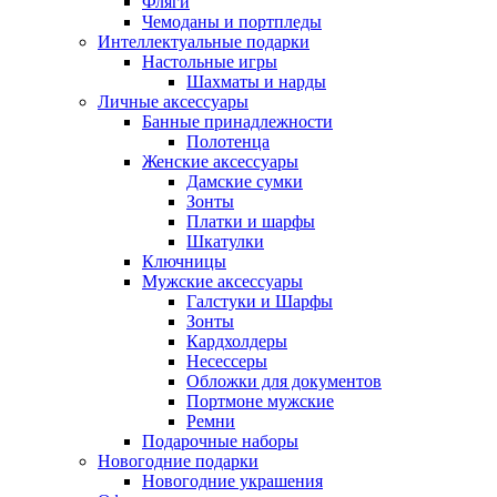
Фляги
Чемоданы и портпледы
Интеллектуальные подарки
Настольные игры
Шахматы и нарды
Личные аксессуары
Банные принадлежности
Полотенца
Женские аксессуары
Дамские сумки
Зонты
Платки и шарфы
Шкатулки
Ключницы
Мужские аксессуары
Галстуки и Шарфы
Зонты
Кардхолдеры
Несессеры
Обложки для документов
Портмоне мужские
Ремни
Подарочные наборы
Новогодние подарки
Новогодние украшения