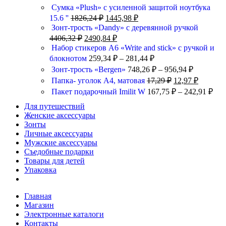
Сумка «Plush» c усиленной защитой ноутбука
15.6 ''
1826,24
₽
1445,98
₽
Зонт-трость «Dandy» с деревянной ручкой
4406,32
₽
2490,84
₽
Набор стикеров А6 «Write and stick» с ручкой и
блокнотом
259,34
₽
–
281,44
₽
Зонт-трость «Bergen»
748,26
₽
–
956,94
₽
Папка- уголок А4, матовая
17,29
₽
12,97
₽
Пакет подарочный Imilit W
167,75
₽
–
242,91
₽
Для путешествий
Женские аксессуары
Зонты
Личные аксессуары
Мужские аксессуары
Съедобные подарки
Товары для детей
Упаковка
Главная
Магазин
Электронные каталоги
Контакты