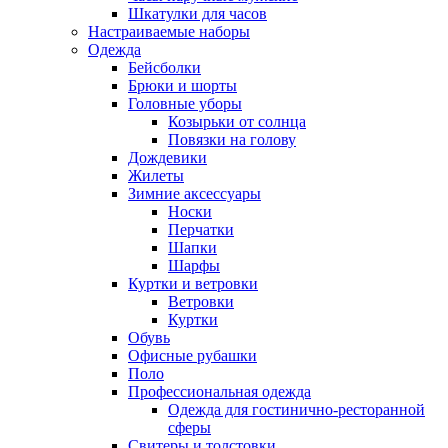
Шкатулки для часов
Настраиваемые наборы
Одежда
Бейсболки
Брюки и шорты
Головные уборы
Козырьки от солнца
Повязки на голову
Дождевики
Жилеты
Зимние аксессуары
Носки
Перчатки
Шапки
Шарфы
Куртки и ветровки
Ветровки
Куртки
Обувь
Офисные рубашки
Поло
Профессиональная одежда
Одежда для гостинично-ресторанной
сферы
Свитеры и толстовки