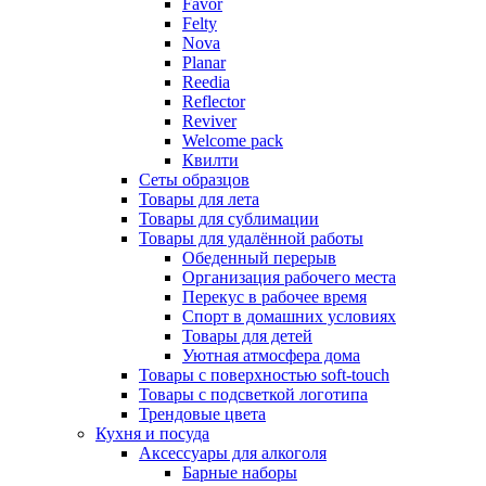
Favor
Felty
Nova
Planar
Reedia
Reflector
Reviver
Welcome pack
Квилти
Сеты образцов
Товары для лета
Товары для сублимации
Товары для удалённой работы
Обеденный перерыв
Организация рабочего места
Перекус в рабочее время
Спорт в домашних условиях
Товары для детей
Уютная атмосфера дома
Товары с поверхностью soft-touch
Товары с подсветкой логотипа
Трендовые цвета
Кухня и посуда
Аксессуары для алкоголя
Барные наборы