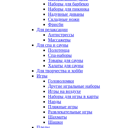
Наборы для барбекю
Наборы для пикника
Надувные диваны
Складные ножи
Фрисби
Для релаксации
Антистрессы
Массажеры
Для спа и сауны
Полотенца
Спа-наборы
Товары для сауны
Халаты для сауны
Для творчества и хобби
Игры
Головоломки
Другие игральные наборы
Игры на воздухе
Наборы для игры в карты
Нарды
Пляжные игры
Развлекательные игры
Шахматы
Шашки
Пледы