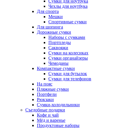
Сумки для ноутбука
Чехлы для ноутбука
Для спорта
Мешки
Спортивные сумки
Для шопинга
Дорожные сумки
Наборы с сумками
Портпледы
Саквояжи
Сумки на колесиках
Сумки органайзеры
Чемоданы
Компактные сумки
Сумки для бутылок
Сумки для телефонов
На пояс
Пляжные сумки
Портфели
Рюкзаки
Сумки-холодильники
Съедобные подарки
Кофе и чай
Мёд и варенье
Продуктовые наборы