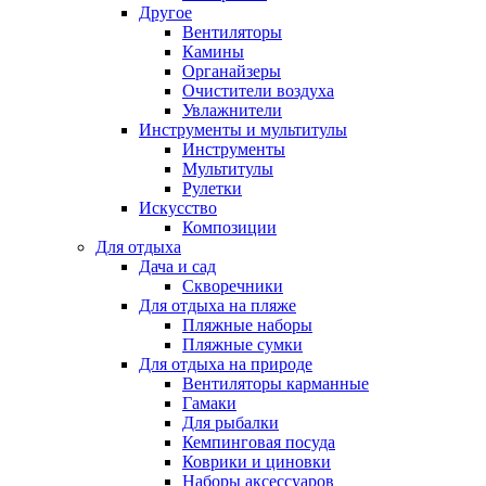
Другое
Вентиляторы
Камины
Органайзеры
Очистители воздуха
Увлажнители
Инструменты и мультитулы
Инструменты
Мультитулы
Рулетки
Искусство
Композиции
Для отдыха
Дача и сад
Скворечники
Для отдыха на пляже
Пляжные наборы
Пляжные сумки
Для отдыха на природе
Вентиляторы карманные
Гамаки
Для рыбалки
Кемпинговая посуда
Коврики и циновки
Наборы аксессуаров