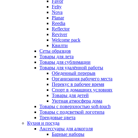
Favor
Felty
Nova
Planar
Reedia
Reflector
Reviver
Welcome pack
Квилти
Сеты образцов
Товары для лета
Товары для сублимации
Товары для удалённой работы
Обеденный перерыв
Организация рабочего места
Перекус в рабочее время
Спорт в домашних условиях
Товары для детей
Уютная атмосфера дома
Товары с поверхностью soft-touch
Товары с подсветкой логотипа
Трендовые цвета
Кухня и посуда
Аксессуары для алкоголя
Барные наборы