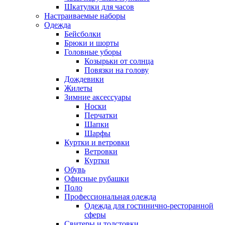
Шкатулки для часов
Настраиваемые наборы
Одежда
Бейсболки
Брюки и шорты
Головные уборы
Козырьки от солнца
Повязки на голову
Дождевики
Жилеты
Зимние аксессуары
Носки
Перчатки
Шапки
Шарфы
Куртки и ветровки
Ветровки
Куртки
Обувь
Офисные рубашки
Поло
Профессиональная одежда
Одежда для гостинично-ресторанной
сферы
Свитеры и толстовки