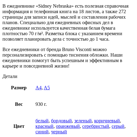
В ежедневнике «Sidney Nebraska» есть полезная справочная
информация и телефонная книга на 18 листов, а также 272
страницы для записи идей, мыслей и составления рабочих
планов. Специально для ежедневных офисных дел в
ежедневнике используется качественная белая бумага
плотностью 70 г/м². Разметка блока с указанием времени
позволяет планировать дела с точностью до 1 часа.
Все ежедневники от бренда Bruno Visconti можно
персонализировать с помощью тиснения обложки. Наши
ежедневники помогут быть успешным и эффективным в
карьере и повседневной жизни!
Детали
Размер
A4
,
A5
Вес
930 г.
белый
,
бордовый
,
зеленый
,
коричневый
,
Цвет
красный
,
оранжевый
,
серебристый
,
серый
,
синий
,
черный