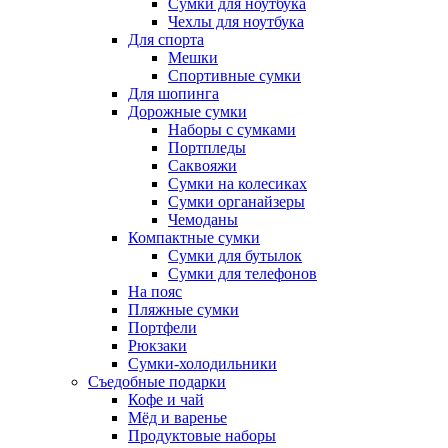
Сумки для ноутбука
Чехлы для ноутбука
Для спорта
Мешки
Спортивные сумки
Для шопинга
Дорожные сумки
Наборы с сумками
Портпледы
Саквояжи
Сумки на колесиках
Сумки органайзеры
Чемоданы
Компактные сумки
Сумки для бутылок
Сумки для телефонов
На пояс
Пляжные сумки
Портфели
Рюкзаки
Сумки-холодильники
Съедобные подарки
Кофе и чай
Мёд и варенье
Продуктовые наборы