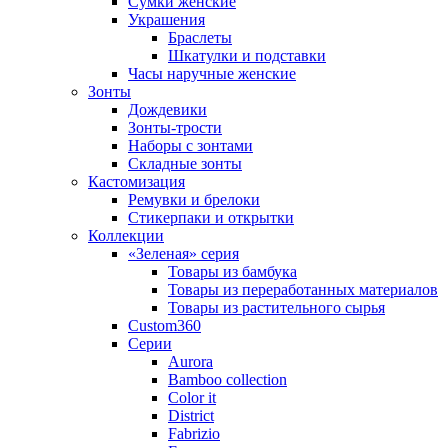
Сумки женские
Украшения
Браслеты
Шкатулки и подставки
Часы наручные женские
Зонты
Дождевики
Зонты-трости
Наборы с зонтами
Складные зонты
Кастомизация
Ремувки и брелоки
Стикерпаки и открытки
Коллекции
«Зеленая» серия
Товары из бамбука
Товары из переработанных материалов
Товары из растительного сырья
Custom360
Серии
Aurora
Bamboo collection
Color it
District
Fabrizio