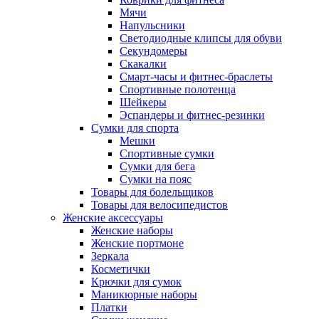
Мячи
Напульсники
Светодиодные клипсы для обуви
Секундомеры
Скакалки
Смарт-часы и фитнес-браслеты
Спортивные полотенца
Шейкеры
Эспандеры и фитнес-резинки
Сумки для спорта
Мешки
Спортивные сумки
Сумки для бега
Сумки на пояс
Товары для болельщиков
Товары для велосипедистов
Женские аксессуары
Женские наборы
Женские портмоне
Зеркала
Косметички
Крючки для сумок
Маникюрные наборы
Платки