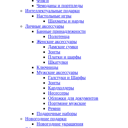
Фляги
Чемоданы и портпледы
Интеллектуальные подарки
Настольные игры
Шахматы и нарды
Личные аксессуары
Банные принадлежности
Полотенца
Женские аксессуары
Дамские сумки
Зонты
Платки и шарфы
Шкатулки
Ключницы
Мужские аксессуары
Галстуки и Шарфы
Зонты
Кардхолдеры
Несессеры
Обложки для документов
Портмоне мужские
Ремни
Подарочные наборы
Новогодние подарки
Новогодние украшения