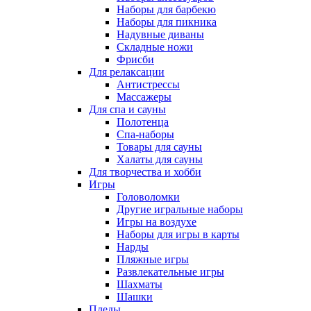
Наборы для барбекю
Наборы для пикника
Надувные диваны
Складные ножи
Фрисби
Для релаксации
Антистрессы
Массажеры
Для спа и сауны
Полотенца
Спа-наборы
Товары для сауны
Халаты для сауны
Для творчества и хобби
Игры
Головоломки
Другие игральные наборы
Игры на воздухе
Наборы для игры в карты
Нарды
Пляжные игры
Развлекательные игры
Шахматы
Шашки
Пледы