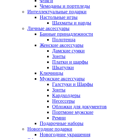
Фляги
Чемоданы и портпледы
Интеллектуальные подарки
Настольные игры
Шахматы и нарды
Личные аксессуары
Банные принадлежности
Полотенца
Женские аксессуары
Дамские сумки
Зонты
Платки и шарфы
Шкатулки
Ключницы
Мужские аксессуары
Галстуки и Шарфы
Зонты
Кардхолдеры
Несессеры
Обложки для документов
Портмоне мужские
Ремни
Подарочные наборы
Новогодние подарки
Новогодние украшения