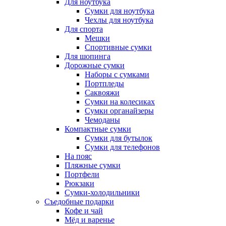
Для ноутбука
Сумки для ноутбука
Чехлы для ноутбука
Для спорта
Мешки
Спортивные сумки
Для шопинга
Дорожные сумки
Наборы с сумками
Портпледы
Саквояжи
Сумки на колесиках
Сумки органайзеры
Чемоданы
Компактные сумки
Сумки для бутылок
Сумки для телефонов
На пояс
Пляжные сумки
Портфели
Рюкзаки
Сумки-холодильники
Съедобные подарки
Кофе и чай
Мёд и варенье