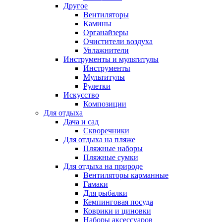
Другое
Вентиляторы
Камины
Органайзеры
Очистители воздуха
Увлажнители
Инструменты и мультитулы
Инструменты
Мультитулы
Рулетки
Искусство
Композиции
Для отдыха
Дача и сад
Скворечники
Для отдыха на пляже
Пляжные наборы
Пляжные сумки
Для отдыха на природе
Вентиляторы карманные
Гамаки
Для рыбалки
Кемпинговая посуда
Коврики и циновки
Наборы аксессуаров