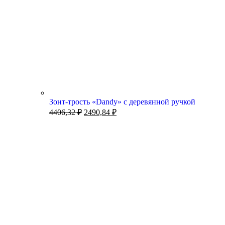
Зонт-трость «Dandy» с деревянной ручкой
4406,32
₽
2490,84
₽