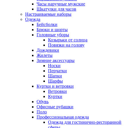
Часы наручные мужские
Шкатулки для часов
Настраиваемые наборы
Одежда
Бейсболки
Брюки и шорты
Головные уборы
Козырьки от солнца
Повязки на голову
Дождевики
Жилеты
Зимние аксессуары
Носки
Перчатки
Шапки
Шарфы
Куртки и ветровки
Ветровки
Куртки
Обувь
Офисные рубашки
Поло
Профессиональная одежда
Одежда для гостинично-ресторанной
сферы