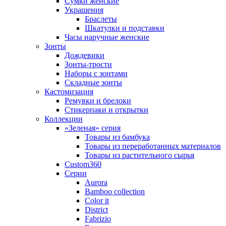
Сумки женские
Украшения
Браслеты
Шкатулки и подставки
Часы наручные женские
Зонты
Дождевики
Зонты-трости
Наборы с зонтами
Складные зонты
Кастомизация
Ремувки и брелоки
Стикерпаки и открытки
Коллекции
«Зеленая» серия
Товары из бамбука
Товары из переработанных материалов
Товары из растительного сырья
Custom360
Серии
Aurora
Bamboo collection
Color it
District
Fabrizio