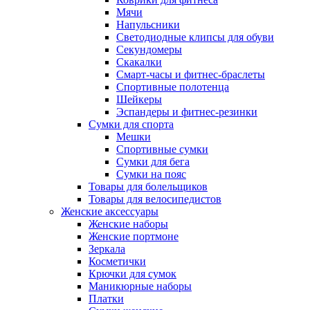
Мячи
Напульсники
Светодиодные клипсы для обуви
Секундомеры
Скакалки
Смарт-часы и фитнес-браслеты
Спортивные полотенца
Шейкеры
Эспандеры и фитнес-резинки
Сумки для спорта
Мешки
Спортивные сумки
Сумки для бега
Сумки на пояс
Товары для болельщиков
Товары для велосипедистов
Женские аксессуары
Женские наборы
Женские портмоне
Зеркала
Косметички
Крючки для сумок
Маникюрные наборы
Платки