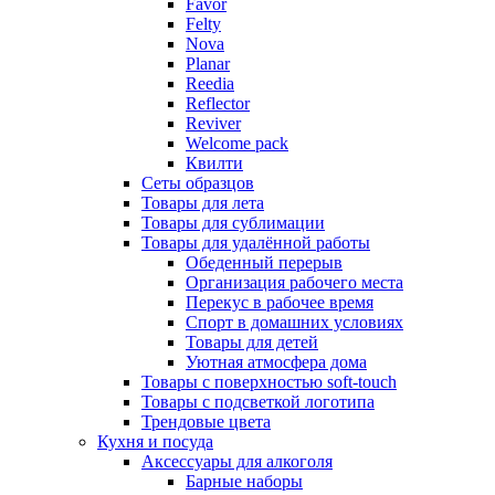
Favor
Felty
Nova
Planar
Reedia
Reflector
Reviver
Welcome pack
Квилти
Сеты образцов
Товары для лета
Товары для сублимации
Товары для удалённой работы
Обеденный перерыв
Организация рабочего места
Перекус в рабочее время
Спорт в домашних условиях
Товары для детей
Уютная атмосфера дома
Товары с поверхностью soft-touch
Товары с подсветкой логотипа
Трендовые цвета
Кухня и посуда
Аксессуары для алкоголя
Барные наборы