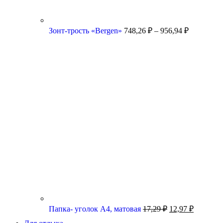
Зонт-трость «Bergen»
748,26
₽
–
956,94
₽
Папка- уголок А4, матовая
17,29
₽
12,97
₽