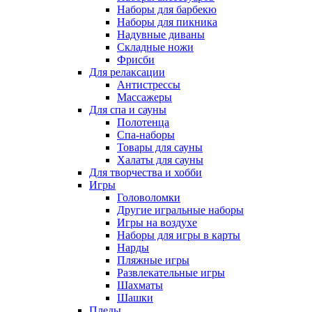
Наборы для барбекю
Наборы для пикника
Надувные диваны
Складные ножи
Фрисби
Для релаксации
Антистрессы
Массажеры
Для спа и сауны
Полотенца
Спа-наборы
Товары для сауны
Халаты для сауны
Для творчества и хобби
Игры
Головоломки
Другие игральные наборы
Игры на воздухе
Наборы для игры в карты
Нарды
Пляжные игры
Развлекательные игры
Шахматы
Шашки
Пледы