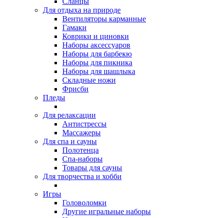
Сланцы
Для отдыха на природе
Вентиляторы карманные
Гамаки
Коврики и циновки
Наборы аксессуаров
Наборы для барбекю
Наборы для пикника
Наборы для шашлыка
Складные ножи
Фрисби
Пледы
Для релаксации
Антистрессы
Массажеры
Для спа и сауны
Полотенца
Спа-наборы
Товары для сауны
Для творчества и хобби
Игры
Головоломки
Другие игральные наборы