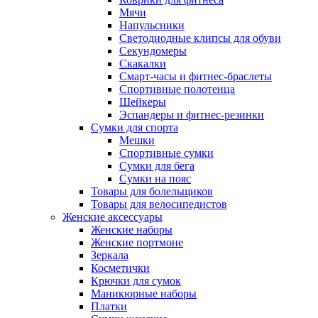
Мячи
Напульсники
Светодиодные клипсы для обуви
Секундомеры
Скакалки
Смарт-часы и фитнес-браслеты
Спортивные полотенца
Шейкеры
Эспандеры и фитнес-резинки
Сумки для спорта
Мешки
Спортивные сумки
Сумки для бега
Сумки на пояс
Товары для болельщиков
Товары для велосипедистов
Женские аксессуары
Женские наборы
Женские портмоне
Зеркала
Косметички
Крючки для сумок
Маникюрные наборы
Платки