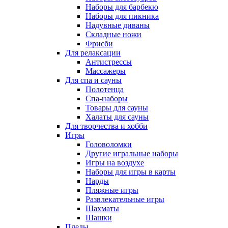
Наборы для барбекю
Наборы для пикника
Надувные диваны
Складные ножи
Фрисби
Для релаксации
Антистрессы
Массажеры
Для спа и сауны
Полотенца
Спа-наборы
Товары для сауны
Халаты для сауны
Для творчества и хобби
Игры
Головоломки
Другие игральные наборы
Игры на воздухе
Наборы для игры в карты
Нарды
Пляжные игры
Развлекательные игры
Шахматы
Шашки
Пледы