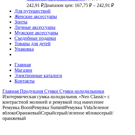
242,91
₽
Диапазон цен: 167,75 ₽ – 242,91 ₽
Для путешествий
Женские аксессуары
Зонты
Личные аксессуары
Мужские аксессуары
Съедобные подарки
Товары для детей
Упаковка
Главная
Магазин
Электронные каталоги
Контакты
Главная
Продукция
Сумки
Сумки-холодильники
Изотермическая сумка-холодильник «Neo Classic» c
контрастной молнией и ремувкой под нанесение
Ремувка Boost
Ремувка Summit
Ремувка Vida
Зеленое
яблоко
Оранжевый
Серый
серый/зеленое яблоко
серый/
оранжевый