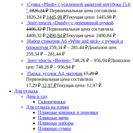
Сумка «Plush» c усиленной защитой ноутбука 15.6
''
1826,24
₽
Первоначальная цена составляла
1826,24 ₽.
1445,98
₽
Текущая цена: 1445,98 ₽.
Зонт-трость «Dandy» с деревянной ручкой
4406,32
₽
Первоначальная цена составляла
4406,32 ₽.
2490,84
₽
Текущая цена: 2490,84 ₽.
Набор стикеров А6 «Write and stick» с ручкой и
блокнотом
259,34
₽
–
281,44
₽
Диапазон цен:
259,34 ₽ – 281,44 ₽
Зонт-трость «Bergen»
748,26
₽
–
956,94
₽
Диапазон
цен: 748,26 ₽ – 956,94 ₽
Папка- уголок А4, матовая
17,29
₽
Первоначальная цена составляла
17,29 ₽.
12,97
₽
Текущая цена: 12,97 ₽.
Для отдыха
Дача и сад
Скворечники
Для отдыха на пляже
Пляжные коврики и циновки
Пляжные мячи
Пляжные наборы
Пляжные сумки