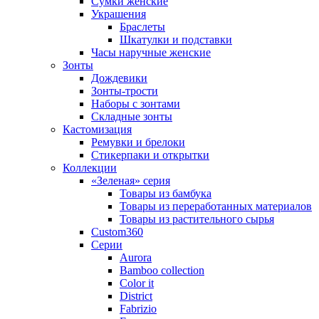
Сумки женские
Украшения
Браслеты
Шкатулки и подставки
Часы наручные женские
Зонты
Дождевики
Зонты-трости
Наборы с зонтами
Складные зонты
Кастомизация
Ремувки и брелоки
Стикерпаки и открытки
Коллекции
«Зеленая» серия
Товары из бамбука
Товары из переработанных материалов
Товары из растительного сырья
Custom360
Серии
Aurora
Bamboo collection
Color it
District
Fabrizio