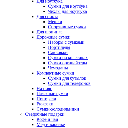
Для ноутбука
Сумки для ноутбука
Чехлы для ноутбука
Для спорта
Мешки
Спортивные сумки
Для шопинга
Дорожные сумки
Наборы с сумками
Портпледы
Саквояжи
Сумки на колесиках
Сумки органайзеры
Чемоданы
Компактные сумки
Сумки для бутылок
Сумки для телефонов
На пояс
Пляжные сумки
Портфели
Рюкзаки
Сумки-холодильники
Съедобные подарки
Кофе и чай
Мёд и варенье