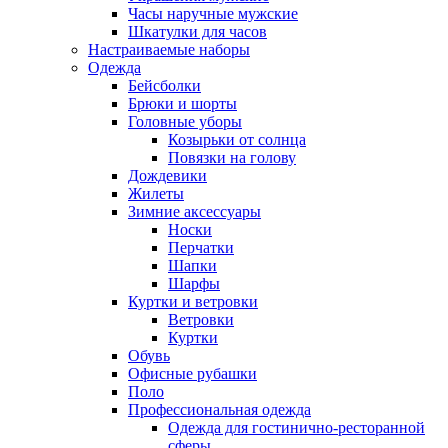
Часы наручные мужские
Шкатулки для часов
Настраиваемые наборы
Одежда
Бейсболки
Брюки и шорты
Головные уборы
Козырьки от солнца
Повязки на голову
Дождевики
Жилеты
Зимние аксессуары
Носки
Перчатки
Шапки
Шарфы
Куртки и ветровки
Ветровки
Куртки
Обувь
Офисные рубашки
Поло
Профессиональная одежда
Одежда для гостинично-ресторанной
сферы