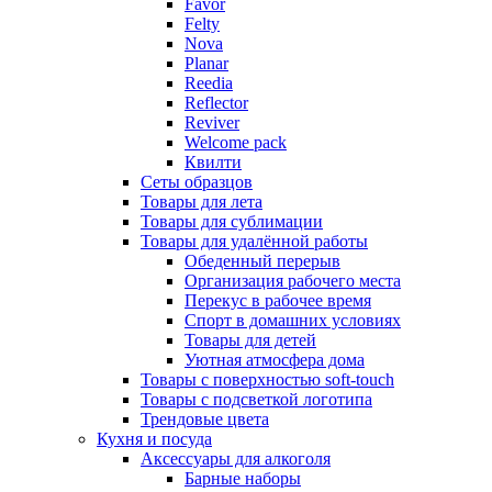
Favor
Felty
Nova
Planar
Reedia
Reflector
Reviver
Welcome pack
Квилти
Сеты образцов
Товары для лета
Товары для сублимации
Товары для удалённой работы
Обеденный перерыв
Организация рабочего места
Перекус в рабочее время
Спорт в домашних условиях
Товары для детей
Уютная атмосфера дома
Товары с поверхностью soft-touch
Товары с подсветкой логотипа
Трендовые цвета
Кухня и посуда
Аксессуары для алкоголя
Барные наборы