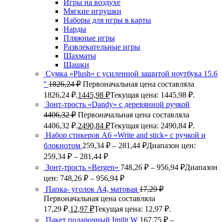
Игры на воздухе
Мягкие игрушки
Наборы для игры в карты
Нарды
Пляжные игры
Развлекательные игры
Шахматы
Шашки
Сумка «Plush» c усиленной защитой ноутбука 15.6
''
1826,24
₽
Первоначальная цена составляла
1826,24 ₽.
1445,98
₽
Текущая цена: 1445,98 ₽.
Зонт-трость «Dandy» с деревянной ручкой
4406,32
₽
Первоначальная цена составляла
4406,32 ₽.
2490,84
₽
Текущая цена: 2490,84 ₽.
Набор стикеров А6 «Write and stick» с ручкой и
блокнотом
259,34
₽
–
281,44
₽
Диапазон цен:
259,34 ₽ – 281,44 ₽
Зонт-трость «Bergen»
748,26
₽
–
956,94
₽
Диапазон
цен: 748,26 ₽ – 956,94 ₽
Папка- уголок А4, матовая
17,29
₽
Первоначальная цена составляла
17,29 ₽.
12,97
₽
Текущая цена: 12,97 ₽.
Пакет подарочный Imilit W
167,75
₽
–