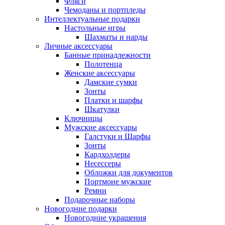
Фляги
Чемоданы и портпледы
Интеллектуальные подарки
Настольные игры
Шахматы и нарды
Личные аксессуары
Банные принадлежности
Полотенца
Женские аксессуары
Дамские сумки
Зонты
Платки и шарфы
Шкатулки
Ключницы
Мужские аксессуары
Галстуки и Шарфы
Зонты
Кардхолдеры
Несессеры
Обложки для документов
Портмоне мужские
Ремни
Подарочные наборы
Новогодние подарки
Новогодние украшения