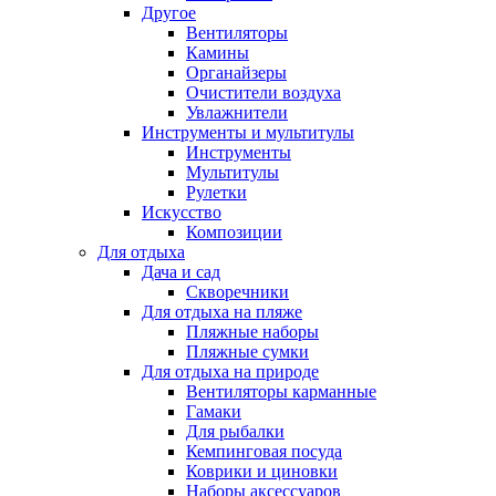
Другое
Вентиляторы
Камины
Органайзеры
Очистители воздуха
Увлажнители
Инструменты и мультитулы
Инструменты
Мультитулы
Рулетки
Искусство
Композиции
Для отдыха
Дача и сад
Скворечники
Для отдыха на пляже
Пляжные наборы
Пляжные сумки
Для отдыха на природе
Вентиляторы карманные
Гамаки
Для рыбалки
Кемпинговая посуда
Коврики и циновки
Наборы аксессуаров