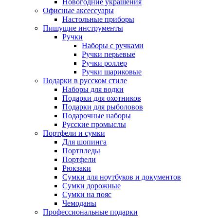
Новогодние украшения
Офисные аксессуары
Настольные приборы
Пишущие инструменты
Ручки
Наборы с ручками
Ручки перьевые
Ручки роллер
Ручки шариковые
Подарки в русском стиле
Наборы для водки
Подарки для охотников
Подарки для рыболовов
Подарочные наборы
Русские промыслы
Портфели и сумки
Для шопинга
Портпледы
Портфели
Рюкзаки
Сумки для ноутбуков и документов
Сумки дорожные
Сумки на пояс
Чемоданы
Профессиональные подарки