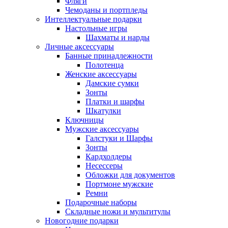
Фляги
Чемоданы и портпледы
Интеллектуальные подарки
Настольные игры
Шахматы и нарды
Личные аксессуары
Банные принадлежности
Полотенца
Женские аксессуары
Дамские сумки
Зонты
Платки и шарфы
Шкатулки
Ключницы
Мужские аксессуары
Галстуки и Шарфы
Зонты
Кардхолдеры
Несессеры
Обложки для документов
Портмоне мужские
Ремни
Подарочные наборы
Складные ножи и мультитулы
Новогодние подарки