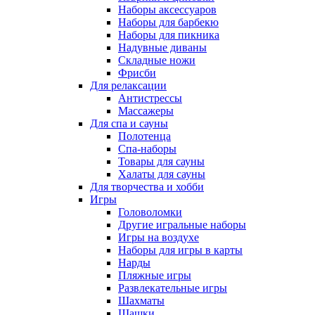
Наборы аксессуаров
Наборы для барбекю
Наборы для пикника
Надувные диваны
Складные ножи
Фрисби
Для релаксации
Антистрессы
Массажеры
Для спа и сауны
Полотенца
Спа-наборы
Товары для сауны
Халаты для сауны
Для творчества и хобби
Игры
Головоломки
Другие игральные наборы
Игры на воздухе
Наборы для игры в карты
Нарды
Пляжные игры
Развлекательные игры
Шахматы
Шашки