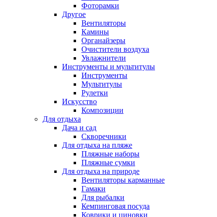
Фоторамки
Другое
Вентиляторы
Камины
Органайзеры
Очистители воздуха
Увлажнители
Инструменты и мультитулы
Инструменты
Мультитулы
Рулетки
Искусство
Композиции
Для отдыха
Дача и сад
Скворечники
Для отдыха на пляже
Пляжные наборы
Пляжные сумки
Для отдыха на природе
Вентиляторы карманные
Гамаки
Для рыбалки
Кемпинговая посуда
Коврики и циновки