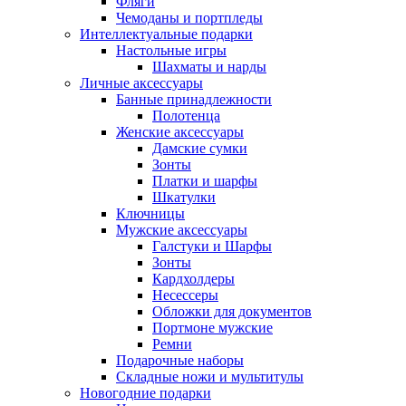
Фляги
Чемоданы и портпледы
Интеллектуальные подарки
Настольные игры
Шахматы и нарды
Личные аксессуары
Банные принадлежности
Полотенца
Женские аксессуары
Дамские сумки
Зонты
Платки и шарфы
Шкатулки
Ключницы
Мужские аксессуары
Галстуки и Шарфы
Зонты
Кардхолдеры
Несессеры
Обложки для документов
Портмоне мужские
Ремни
Подарочные наборы
Складные ножи и мультитулы
Новогодние подарки