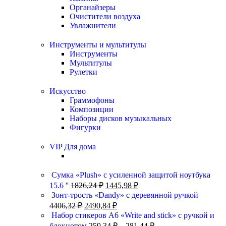
Органайзеры
Очистители воздуха
Увлажнители
Инструменты и мультитулы
Инструменты
Мультитулы
Рулетки
Искусство
Граммофоны
Композиции
Наборы дисков музыкальных
Фигурки
VIP Для дома
Сумка «Plush» c усиленной защитой ноутбука
15.6 ''
1826,24
₽
1445,98
₽
Зонт-трость «Dandy» с деревянной ручкой
4406,32
₽
2490,84
₽
Набор стикеров А6 «Write and stick» с ручкой и
блокнотом
259,34
₽
–
281,44
₽