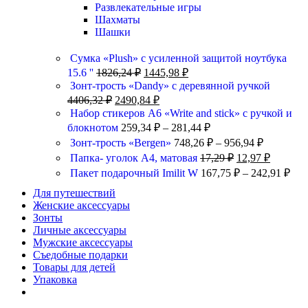
Развлекательные игры
Шахматы
Шашки
Сумка «Plush» c усиленной защитой ноутбука
15.6 ''
1826,24
₽
1445,98
₽
Зонт-трость «Dandy» с деревянной ручкой
4406,32
₽
2490,84
₽
Набор стикеров А6 «Write and stick» с ручкой и
блокнотом
259,34
₽
–
281,44
₽
Зонт-трость «Bergen»
748,26
₽
–
956,94
₽
Папка- уголок А4, матовая
17,29
₽
12,97
₽
Пакет подарочный Imilit W
167,75
₽
–
242,91
₽
Для путешествий
Женские аксессуары
Зонты
Личные аксессуары
Мужские аксессуары
Съедобные подарки
Товары для детей
Упаковка