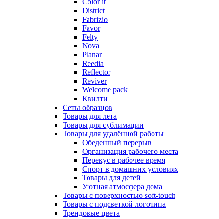
Color it
District
Fabrizio
Favor
Felty
Nova
Planar
Reedia
Reflector
Reviver
Welcome pack
Квилти
Сеты образцов
Товары для лета
Товары для сублимации
Товары для удалённой работы
Обеденный перерыв
Организация рабочего места
Перекус в рабочее время
Спорт в домашних условиях
Товары для детей
Уютная атмосфера дома
Товары с поверхностью soft-touch
Товары с подсветкой логотипа
Трендовые цвета