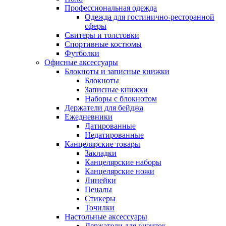
Профессиональная одежда
Одежда для гостинично-ресторанной
сферы
Свитеры и толстовки
Спортивные костюмы
Футболки
Офисные аксессуары
Блокноты и записные книжки
Блокноты
Записные книжки
Наборы с блокнотом
Держатели для бейджа
Ежедневники
Датированные
Недатированные
Канцелярские товары
Закладки
Канцелярские наборы
Канцелярские ножи
Линейки
Пеналы
Стикеры
Точилки
Настольные аксессуары
Держатели для визиток