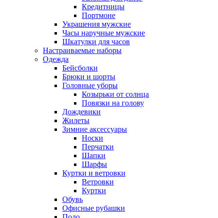
Кредитницы
Портмоне
Украшения мужские
Часы наручные мужские
Шкатулки для часов
Настраиваемые наборы
Одежда
Бейсболки
Брюки и шорты
Головные уборы
Козырьки от солнца
Повязки на голову
Дождевики
Жилеты
Зимние аксессуары
Носки
Перчатки
Шапки
Шарфы
Куртки и ветровки
Ветровки
Куртки
Обувь
Офисные рубашки
Поло