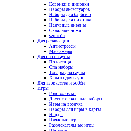
Коврики и циновки
Наборы аксессуаров
Наборы для барбекю
Наборы для пикника
Надувные диваны
Складные ножи
Фрисби
Для релаксации
Антистрессы
Массажеры
Для спа и сауны
Полотенца
Спа-наборы
Товары для сауны
Халаты для сауны
Для творчества и хобби
Игры
Головоломки
Другие игральные наборы
Игры на воздухе
Наборы для игры в карты
Нарды
Пляжные игры
Развлекательные игры
Шахматы