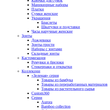
Крючки для сумок
Маникюрные наборы
Платки
Сумки женские
Украшения
Браслеты
Шкатулки и подставки
Часы наручные женские
Зонты
Дождевики
Зонты-трости
Наборы с зонтами
Складные зонты
Кастомизация
Ремувки и брелоки
Стикерпаки и открытки
Коллекции
«Зеленая» серия
Товары из бамбука
Товары из переработанных материалов
Товары из растительного сырья
Custom360
Серии
Aurora
Bamboo collection