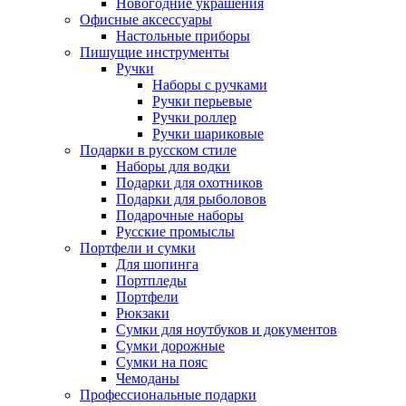
Новогодние украшения
Офисные аксессуары
Настольные приборы
Пишущие инструменты
Ручки
Наборы с ручками
Ручки перьевые
Ручки роллер
Ручки шариковые
Подарки в русском стиле
Наборы для водки
Подарки для охотников
Подарки для рыболовов
Подарочные наборы
Русские промыслы
Портфели и сумки
Для шопинга
Портпледы
Портфели
Рюкзаки
Сумки для ноутбуков и документов
Сумки дорожные
Сумки на пояс
Чемоданы
Профессиональные подарки