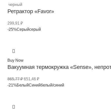
черный
Ретрактор «Favor»
299,91
₽
-25%
Серый
серый
Buy Now
Вакуумная термокружка «Sense», непро
865,77
₽
651,46
₽
-21%
Белый
Синий
белый/синий