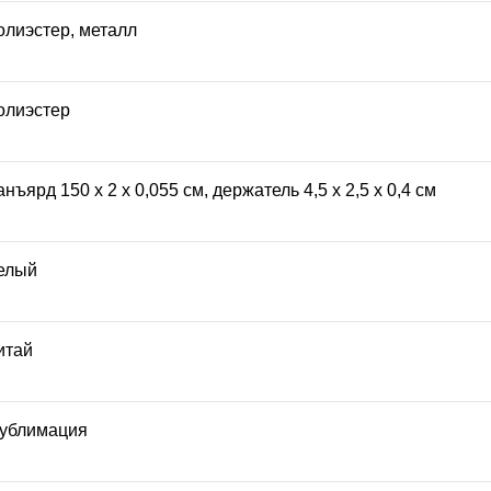
олиэстер, металл
олиэстер
анъярд 150 х 2 х 0,055 см, держатель 4,5 х 2,5 х 0,4 см
елый
итай
ублимация