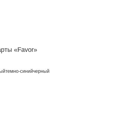
арты «Favor»
рый
темно-синий
черный