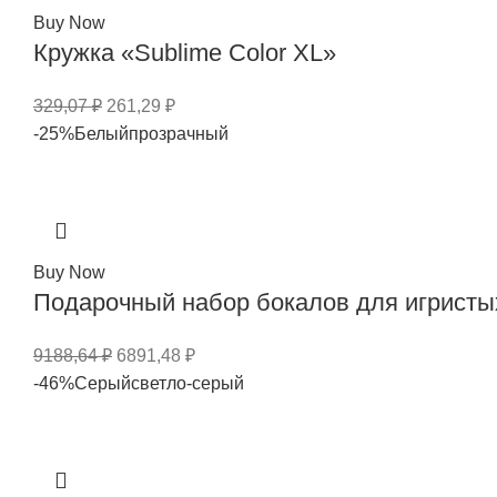
Buy Now
Кружка «Sublime Color XL»
329,07
₽
261,29
₽
-25%
Белый
прозрачный
Buy Now
Подарочный набор бокалов для игристых 
9188,64
₽
6891,48
₽
-46%
Серый
светло-серый