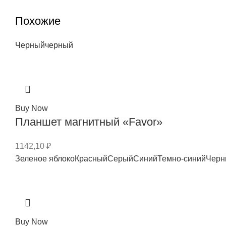
Похожие
Черный
черный
Buy Now
Планшет магнитный «Favor»
1142,10
₽
Зеленое яблоко
Красный
Серый
Синий
Темно-синий
Черн
Buy Now