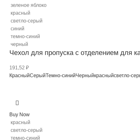
зеленое яблоко
красный
светло-серый
синий
темно-синий
черный
Чехол для пропуска с отделением для к
191,52
₽
Красный
Серый
Темно-синий
Черный
красный
светло-се
Buy Now
красный
светло-серый
темно-синий