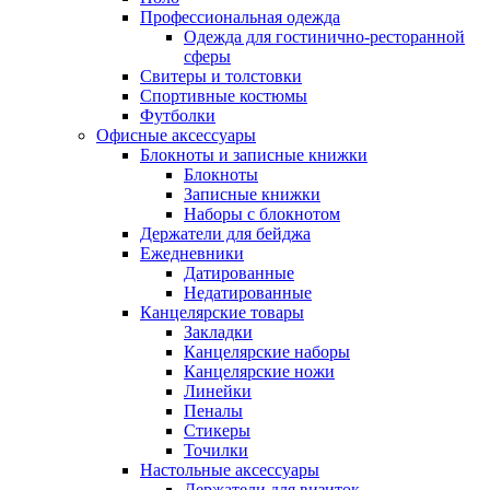
Профессиональная одежда
Одежда для гостинично-ресторанной
сферы
Свитеры и толстовки
Спортивные костюмы
Футболки
Офисные аксессуары
Блокноты и записные книжки
Блокноты
Записные книжки
Наборы с блокнотом
Держатели для бейджа
Ежедневники
Датированные
Недатированные
Канцелярские товары
Закладки
Канцелярские наборы
Канцелярские ножи
Линейки
Пеналы
Стикеры
Точилки
Настольные аксессуары
Держатели для визиток