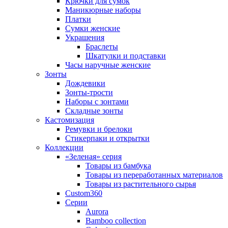
Крючки для сумок
Маникюрные наборы
Платки
Сумки женские
Украшения
Браслеты
Шкатулки и подставки
Часы наручные женские
Зонты
Дождевики
Зонты-трости
Наборы с зонтами
Складные зонты
Кастомизация
Ремувки и брелоки
Стикерпаки и открытки
Коллекции
«Зеленая» серия
Товары из бамбука
Товары из переработанных материалов
Товары из растительного сырья
Custom360
Серии
Aurora
Bamboo collection