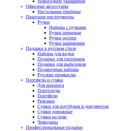
Новогодние украшения
Офисные аксессуары
Настольные приборы
Пишущие инструменты
Ручки
Наборы с ручками
Ручки перьевые
Ручки роллер
Ручки шариковые
Подарки в русском стиле
Наборы для водки
Подарки для охотников
Подарки для рыболовов
Подарочные наборы
Русские промыслы
Портфели и сумки
Для шопинга
Портпледы
Портфели
Рюкзаки
Сумки для ноутбуков и документов
Сумки дорожные
Сумки на пояс
Чемоданы
Профессиональные подарки