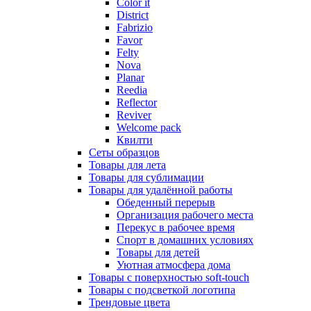
Color it
District
Fabrizio
Favor
Felty
Nova
Planar
Reedia
Reflector
Reviver
Welcome pack
Квилти
Сеты образцов
Товары для лета
Товары для сублимации
Товары для удалённой работы
Обеденный перерыв
Организация рабочего места
Перекус в рабочее время
Спорт в домашних условиях
Товары для детей
Уютная атмосфера дома
Товары с поверхностью soft-touch
Товары с подсветкой логотипа
Трендовые цвета