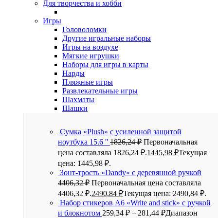
Для творчества и хобби
Игры
Головоломки
Другие игральные наборы
Игры на воздухе
Мягкие игрушки
Наборы для игры в карты
Нарды
Пляжные игры
Развлекательные игры
Шахматы
Шашки
Сумка «Plush» c усиленной защитой
ноутбука 15.6 ''
1826,24
₽
Первоначальная
цена составляла 1826,24 ₽.
1445,98
₽
Текущая
цена: 1445,98 ₽.
Зонт-трость «Dandy» с деревянной ручкой
4406,32
₽
Первоначальная цена составляла
4406,32 ₽.
2490,84
₽
Текущая цена: 2490,84 ₽.
Набор стикеров А6 «Write and stick» с ручкой
и блокнотом
259,34
₽
–
281,44
₽
Диапазон