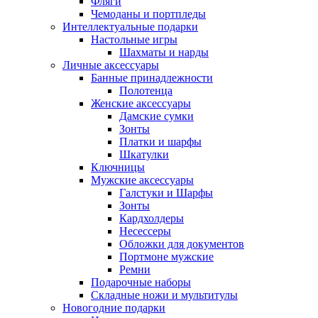
Фляги
Чемоданы и портпледы
Интеллектуальные подарки
Настольные игры
Шахматы и нарды
Личные аксессуары
Банные принадлежности
Полотенца
Женские аксессуары
Дамские сумки
Зонты
Платки и шарфы
Шкатулки
Ключницы
Мужские аксессуары
Галстуки и Шарфы
Зонты
Кардхолдеры
Несессеры
Обложки для документов
Портмоне мужские
Ремни
Подарочные наборы
Складные ножи и мультитулы
Новогодние подарки