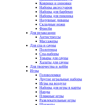
Коврики и циновки
Наборы аксессуаров
Наборы для барбекю
Наборы для пикника
Надувные диваны
Складные ножи
Фрисби
Для релаксации
Антистрессы
Массажеры
Для спа и сауны
Полотенца
Спа-наборы
Товары для сауны
Халаты для сауны
Для творчества и хобби
Игры
Головоломки
Другие игральные наборы
Игры на воздухе
Наборы для игры в карты
Нарды
Пляжные игры
Развлекательные игры
Шахматы