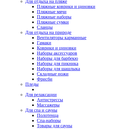
Для отдыха на пляже
Пляжные коврики и циновки
Пляжные мячи
Пляжные наборы
Пляжные сумки
Сланцы
Для отдыха на природе
Вентиляторы карманные
Гамаки
Коврики и циновки
Наборы аксессуаров
Наборы для барбекю
Наборы для пикника
Наборы для шашлыка
Складные ножи
Фрисби
Пледы
Для релаксации
Антистрессы
Массажеры
Для спа и сауны
Полотенца
Спа-наборы
Товары для сауны