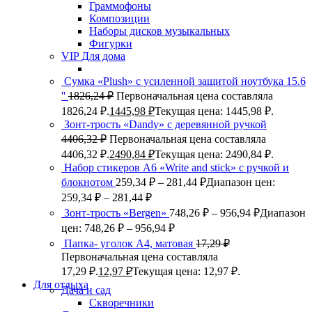
Граммофоны
Композиции
Наборы дисков музыкальных
Фигурки
VIP Для дома
Сумка «Plush» c усиленной защитой ноутбука 15.6
''
1826,24
₽
Первоначальная цена составляла
1826,24 ₽.
1445,98
₽
Текущая цена: 1445,98 ₽.
Зонт-трость «Dandy» с деревянной ручкой
4406,32
₽
Первоначальная цена составляла
4406,32 ₽.
2490,84
₽
Текущая цена: 2490,84 ₽.
Набор стикеров А6 «Write and stick» с ручкой и
блокнотом
259,34
₽
–
281,44
₽
Диапазон цен:
259,34 ₽ – 281,44 ₽
Зонт-трость «Bergen»
748,26
₽
–
956,94
₽
Диапазон
цен: 748,26 ₽ – 956,94 ₽
Папка- уголок А4, матовая
17,29
₽
Первоначальная цена составляла
17,29 ₽.
12,97
₽
Текущая цена: 12,97 ₽.
Для отдыха
Дача и сад
Скворечники