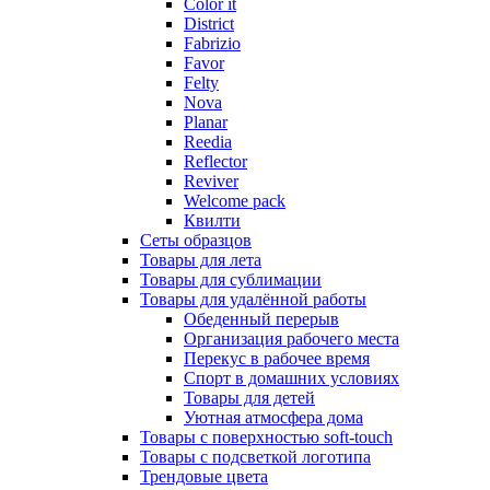
Color it
District
Fabrizio
Favor
Felty
Nova
Planar
Reedia
Reflector
Reviver
Welcome pack
Квилти
Сеты образцов
Товары для лета
Товары для сублимации
Товары для удалённой работы
Обеденный перерыв
Организация рабочего места
Перекус в рабочее время
Спорт в домашних условиях
Товары для детей
Уютная атмосфера дома
Товары с поверхностью soft-touch
Товары с подсветкой логотипа
Трендовые цвета