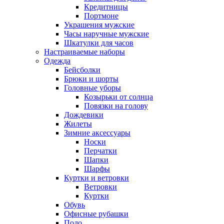
Кредитницы
Портмоне
Украшения мужские
Часы наручные мужские
Шкатулки для часов
Настраиваемые наборы
Одежда
Бейсболки
Брюки и шорты
Головные уборы
Козырьки от солнца
Повязки на голову
Дождевики
Жилеты
Зимние аксессуары
Носки
Перчатки
Шапки
Шарфы
Куртки и ветровки
Ветровки
Куртки
Обувь
Офисные рубашки
Поло