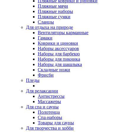
Пляжные коврики и циновки
Пляжные мячи
Пляжные наборы
Пляжные сумки
Сланцы
Для отдыха на природе
Вентиляторы карманные
Гамаки
Коврики и циновки
Наборы аксессуаров
Наборы для барбекю
Наборы для пикника
Наборы для шашлыка
Складные ножи
Фрисби
Пледы
Для релаксации
Антистрессы
Массажеры
Для спа и сауны
Полотенца
Спа-наборы
Товары для сауны
Для творчества и хобби