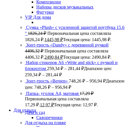
Композиции
Наборы дисков музыкальных
Фигурки
VIP Для дома
Сумка «Plush» c усиленной защитой ноутбука 15.6
''
1826,24
₽
Первоначальная цена составляла
1826,24 ₽.
1445,98
₽
Текущая цена: 1445,98 ₽.
Зонт-трость «Dandy» с деревянной ручкой
4406,32
₽
Первоначальная цена составляла
4406,32 ₽.
2490,84
₽
Текущая цена: 2490,84 ₽.
Набор стикеров А6 «Write and stick» с ручкой и
блокнотом
259,34
₽
–
281,44
₽
Диапазон цен:
259,34 ₽ – 281,44 ₽
Зонт-трость «Bergen»
748,26
₽
–
956,94
₽
Диапазон
цен: 748,26 ₽ – 956,94 ₽
Папка- уголок А4, матовая
17,29
₽
Первоначальная цена составляла
17,29 ₽.
12,97
₽
Текущая цена: 12,97 ₽.
Для отдыха
Дача и сад
Скворечники
Для отдыха на пляже