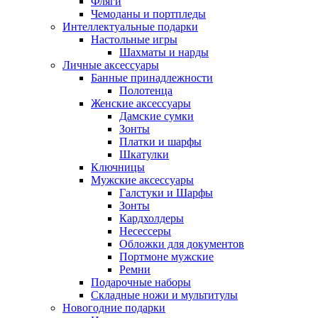
Фляги
Чемоданы и портпледы
Интеллектуальные подарки
Настольные игры
Шахматы и нарды
Личные аксессуары
Банные принадлежности
Полотенца
Женские аксессуары
Дамские сумки
Зонты
Платки и шарфы
Шкатулки
Ключницы
Мужские аксессуары
Галстуки и Шарфы
Зонты
Кардхолдеры
Несессеры
Обложки для документов
Портмоне мужские
Ремни
Подарочные наборы
Складные ножи и мультитулы
Новогодние подарки