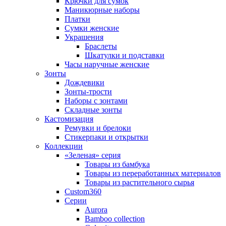
Крючки для сумок
Маникюрные наборы
Платки
Сумки женские
Украшения
Браслеты
Шкатулки и подставки
Часы наручные женские
Зонты
Дождевики
Зонты-трости
Наборы с зонтами
Складные зонты
Кастомизация
Ремувки и брелоки
Стикерпаки и открытки
Коллекции
«Зеленая» серия
Товары из бамбука
Товары из переработанных материалов
Товары из растительного сырья
Custom360
Серии
Aurora
Bamboo collection