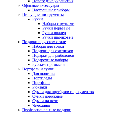
Новогодние украшения
Офисные аксессуары
Настольные приборы
Пишущие инструменты
Ручки
Наборы с ручками
Ручки перьевые
Ручки роллер
Ручки шариковые
Подарки в русском стиле
Наборы для водки
Подарки для охотников
Подарки для рыболовов
Подарочные наборы
Русские промыслы
Портфели и сумки
Для шопинга
Портпледы
Портфели
Рюкзаки
Сумки для ноутбуков и документов
Сумки дорожные
Сумки на пояс
Чемоданы
Профессиональные подарки