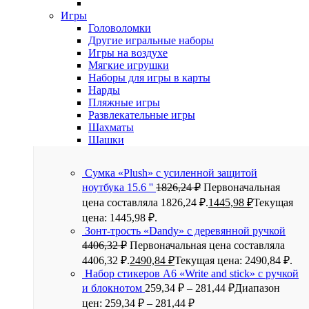
Игры
Головоломки
Другие игральные наборы
Игры на воздухе
Мягкие игрушки
Наборы для игры в карты
Нарды
Пляжные игры
Развлекательные игры
Шахматы
Шашки
Сумка «Plush» c усиленной защитой
ноутбука 15.6 ''
1826,24
₽
Первоначальная
цена составляла 1826,24 ₽.
1445,98
₽
Текущая
цена: 1445,98 ₽.
Зонт-трость «Dandy» с деревянной ручкой
4406,32
₽
Первоначальная цена составляла
4406,32 ₽.
2490,84
₽
Текущая цена: 2490,84 ₽.
Набор стикеров А6 «Write and stick» с ручкой
и блокнотом
259,34
₽
–
281,44
₽
Диапазон
цен: 259,34 ₽ – 281,44 ₽