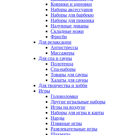
Коврики и циновки
Наборы аксессуаров
Наборы для барбекю
Наборы для пикника
Надувные диваны
Складные ножи
Фрисби
Для релаксации
Антистрессы
Массажеры
Для спа и сауны
Полотенца
Спа-наборы
Товары для сауны
Халаты для сауны
Для творчества и хобби
Игры
Головоломки
Другие игральные наборы
Игры на воздухе
Наборы для игры в карты
Нарды
Пляжные игры
Развлекательные игры
Шахматы