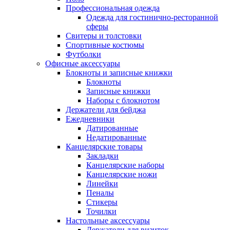
Профессиональная одежда
Одежда для гостинично-ресторанной
сферы
Свитеры и толстовки
Спортивные костюмы
Футболки
Офисные аксессуары
Блокноты и записные книжки
Блокноты
Записные книжки
Наборы с блокнотом
Держатели для бейджа
Ежедневники
Датированные
Недатированные
Канцелярские товары
Закладки
Канцелярские наборы
Канцелярские ножи
Линейки
Пеналы
Стикеры
Точилки
Настольные аксессуары
Держатели для визиток