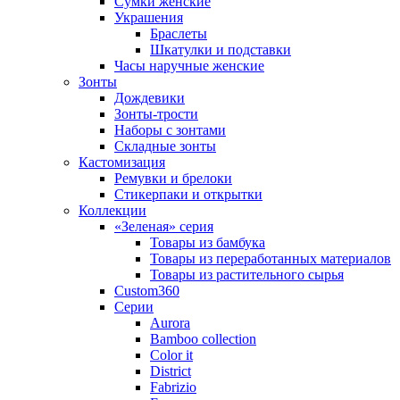
Сумки женские
Украшения
Браслеты
Шкатулки и подставки
Часы наручные женские
Зонты
Дождевики
Зонты-трости
Наборы с зонтами
Складные зонты
Кастомизация
Ремувки и брелоки
Стикерпаки и открытки
Коллекции
«Зеленая» серия
Товары из бамбука
Товары из переработанных материалов
Товары из растительного сырья
Custom360
Серии
Aurora
Bamboo collection
Color it
District
Fabrizio