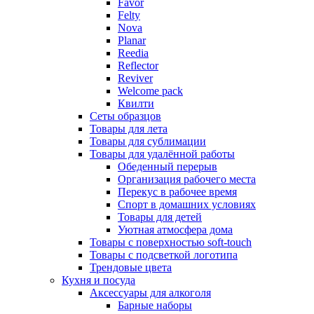
Favor
Felty
Nova
Planar
Reedia
Reflector
Reviver
Welcome pack
Квилти
Сеты образцов
Товары для лета
Товары для сублимации
Товары для удалённой работы
Обеденный перерыв
Организация рабочего места
Перекус в рабочее время
Спорт в домашних условиях
Товары для детей
Уютная атмосфера дома
Товары с поверхностью soft-touch
Товары с подсветкой логотипа
Трендовые цвета
Кухня и посуда
Аксессуары для алкоголя
Барные наборы