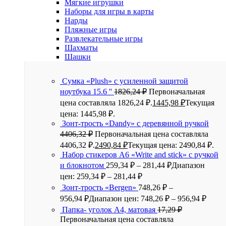
Мягкие игрушки
Наборы для игры в карты
Нарды
Пляжные игры
Развлекательные игры
Шахматы
Шашки
Сумка «Plush» c усиленной защитой
ноутбука 15.6 ''
1826,24
₽
Первоначальная
цена составляла 1826,24 ₽.
1445,98
₽
Текущая
цена: 1445,98 ₽.
Зонт-трость «Dandy» с деревянной ручкой
4406,32
₽
Первоначальная цена составляла
4406,32 ₽.
2490,84
₽
Текущая цена: 2490,84 ₽.
Набор стикеров А6 «Write and stick» с ручкой
и блокнотом
259,34
₽
–
281,44
₽
Диапазон
цен: 259,34 ₽ – 281,44 ₽
Зонт-трость «Bergen»
748,26
₽
–
956,94
₽
Диапазон цен: 748,26 ₽ – 956,94 ₽
Папка- уголок А4, матовая
17,29
₽
Первоначальная цена составляла