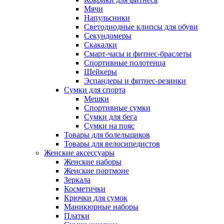
Мячи
Напульсники
Светодиодные клипсы для обуви
Секундомеры
Скакалки
Смарт-часы и фитнес-браслеты
Спортивные полотенца
Шейкеры
Эспандеры и фитнес-резинки
Сумки для спорта
Мешки
Спортивные сумки
Сумки для бега
Сумки на пояс
Товары для болельщиков
Товары для велосипедистов
Женские аксессуары
Женские наборы
Женские портмоне
Зеркала
Косметички
Крючки для сумок
Маникюрные наборы
Платки