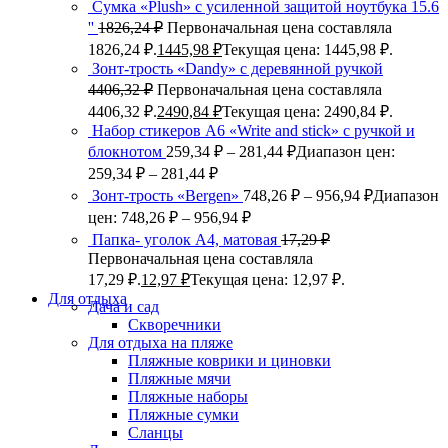
Сумка «Plush» c усиленной защитой ноутбука 15.6
''
1826,24
₽
Первоначальная цена составляла
1826,24 ₽.
1445,98
₽
Текущая цена: 1445,98 ₽.
Зонт-трость «Dandy» с деревянной ручкой
4406,32
₽
Первоначальная цена составляла
4406,32 ₽.
2490,84
₽
Текущая цена: 2490,84 ₽.
Набор стикеров А6 «Write and stick» с ручкой и
блокнотом
259,34
₽
–
281,44
₽
Диапазон цен:
259,34 ₽ – 281,44 ₽
Зонт-трость «Bergen»
748,26
₽
–
956,94
₽
Диапазон
цен: 748,26 ₽ – 956,94 ₽
Папка- уголок А4, матовая
17,29
₽
Первоначальная цена составляла
17,29 ₽.
12,97
₽
Текущая цена: 12,97 ₽.
Для отдыха
Дача и сад
Скворечники
Для отдыха на пляже
Пляжные коврики и циновки
Пляжные мячи
Пляжные наборы
Пляжные сумки
Сланцы