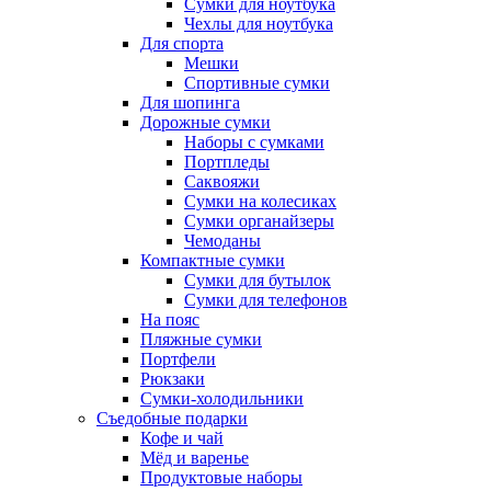
Сумки для ноутбука
Чехлы для ноутбука
Для спорта
Мешки
Спортивные сумки
Для шопинга
Дорожные сумки
Наборы с сумками
Портпледы
Саквояжи
Сумки на колесиках
Сумки органайзеры
Чемоданы
Компактные сумки
Сумки для бутылок
Сумки для телефонов
На пояс
Пляжные сумки
Портфели
Рюкзаки
Сумки-холодильники
Съедобные подарки
Кофе и чай
Мёд и варенье
Продуктовые наборы