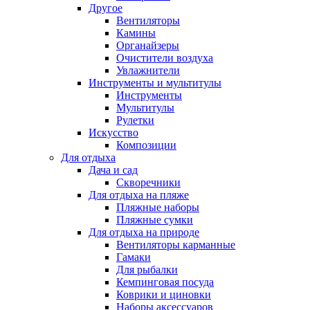
Другое
Вентиляторы
Камины
Органайзеры
Очистители воздуха
Увлажнители
Инструменты и мультитулы
Инструменты
Мультитулы
Рулетки
Искусство
Композиции
Для отдыха
Дача и сад
Скворечники
Для отдыха на пляже
Пляжные наборы
Пляжные сумки
Для отдыха на природе
Вентиляторы карманные
Гамаки
Для рыбалки
Кемпинговая посуда
Коврики и циновки
Наборы аксессуаров