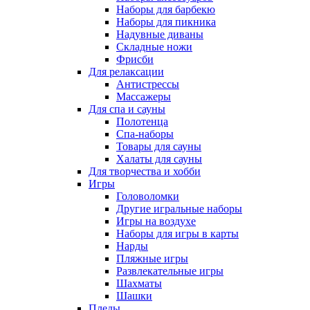
Наборы для барбекю
Наборы для пикника
Надувные диваны
Складные ножи
Фрисби
Для релаксации
Антистрессы
Массажеры
Для спа и сауны
Полотенца
Спа-наборы
Товары для сауны
Халаты для сауны
Для творчества и хобби
Игры
Головоломки
Другие игральные наборы
Игры на воздухе
Наборы для игры в карты
Нарды
Пляжные игры
Развлекательные игры
Шахматы
Шашки
Пледы