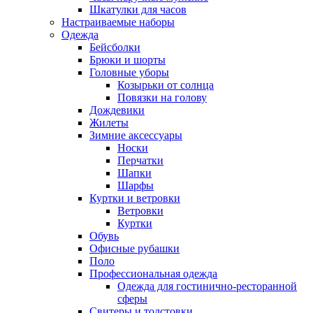
Шкатулки для часов
Настраиваемые наборы
Одежда
Бейсболки
Брюки и шорты
Головные уборы
Козырьки от солнца
Повязки на голову
Дождевики
Жилеты
Зимние аксессуары
Носки
Перчатки
Шапки
Шарфы
Куртки и ветровки
Ветровки
Куртки
Обувь
Офисные рубашки
Поло
Профессиональная одежда
Одежда для гостинично-ресторанной
сферы
Свитеры и толстовки