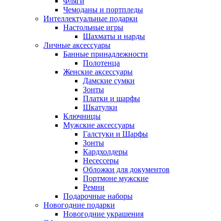
Фляги
Чемоданы и портпледы
Интеллектуальные подарки
Настольные игры
Шахматы и нарды
Личные аксессуары
Банные принадлежности
Полотенца
Женские аксессуары
Дамские сумки
Зонты
Платки и шарфы
Шкатулки
Ключницы
Мужские аксессуары
Галстуки и Шарфы
Зонты
Кардхолдеры
Несессеры
Обложки для документов
Портмоне мужские
Ремни
Подарочные наборы
Новогодние подарки
Новогодние украшения