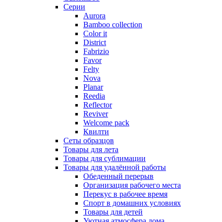
Серии
Aurora
Bamboo collection
Color it
District
Fabrizio
Favor
Felty
Nova
Planar
Reedia
Reflector
Reviver
Welcome pack
Квилти
Сеты образцов
Товары для лета
Товары для сублимации
Товары для удалённой работы
Обеденный перерыв
Организация рабочего места
Перекус в рабочее время
Спорт в домашних условиях
Товары для детей
Уютная атмосфера дома