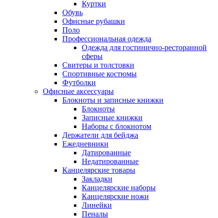
Куртки
Обувь
Офисные рубашки
Поло
Профессиональная одежда
Одежда для гостинично-ресторанной
сферы
Свитеры и толстовки
Спортивные костюмы
Футболки
Офисные аксессуары
Блокноты и записные книжки
Блокноты
Записные книжки
Наборы с блокнотом
Держатели для бейджа
Ежедневники
Датированные
Недатированные
Канцелярские товары
Закладки
Канцелярские наборы
Канцелярские ножи
Линейки
Пеналы