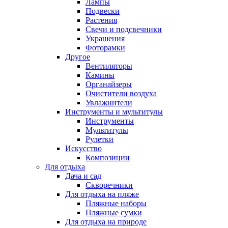
Лампы
Подвески
Растения
Свечи и подсвечники
Украшения
Фоторамки
Другое
Вентиляторы
Камины
Органайзеры
Очистители воздуха
Увлажнители
Инструменты и мультитулы
Инструменты
Мультитулы
Рулетки
Искусство
Композиции
Для отдыха
Дача и сад
Скворечники
Для отдыха на пляже
Пляжные наборы
Пляжные сумки
Для отдыха на природе