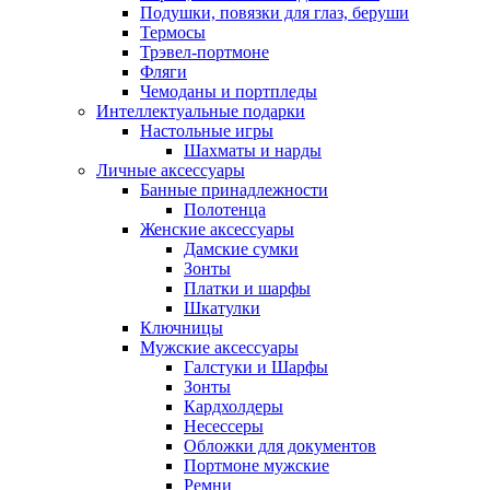
Подушки, повязки для глаз, беруши
Термосы
Трэвел-портмоне
Фляги
Чемоданы и портпледы
Интеллектуальные подарки
Настольные игры
Шахматы и нарды
Личные аксессуары
Банные принадлежности
Полотенца
Женские аксессуары
Дамские сумки
Зонты
Платки и шарфы
Шкатулки
Ключницы
Мужские аксессуары
Галстуки и Шарфы
Зонты
Кардхолдеры
Несессеры
Обложки для документов
Портмоне мужские
Ремни