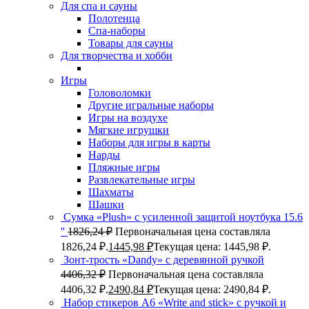
Для спа и сауны
Полотенца
Спа-наборы
Товары для сауны
Для творчества и хобби
Игры
Головоломки
Другие игральные наборы
Игры на воздухе
Мягкие игрушки
Наборы для игры в карты
Нарды
Пляжные игры
Развлекательные игры
Шахматы
Шашки
Сумка «Plush» c усиленной защитой ноутбука 15.6
''
1826,24
₽
Первоначальная цена составляла
1826,24 ₽.
1445,98
₽
Текущая цена: 1445,98 ₽.
Зонт-трость «Dandy» с деревянной ручкой
4406,32
₽
Первоначальная цена составляла
4406,32 ₽.
2490,84
₽
Текущая цена: 2490,84 ₽.
Набор стикеров А6 «Write and stick» с ручкой и