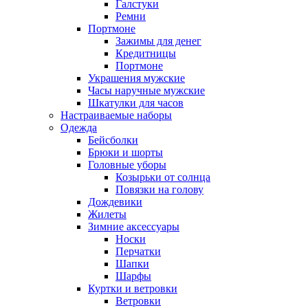
Галстуки
Ремни
Портмоне
Зажимы для денег
Кредитницы
Портмоне
Украшения мужские
Часы наручные мужские
Шкатулки для часов
Настраиваемые наборы
Одежда
Бейсболки
Брюки и шорты
Головные уборы
Козырьки от солнца
Повязки на голову
Дождевики
Жилеты
Зимние аксессуары
Носки
Перчатки
Шапки
Шарфы
Куртки и ветровки
Ветровки