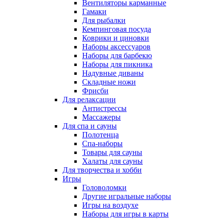
Вентиляторы карманные
Гамаки
Для рыбалки
Кемпинговая посуда
Коврики и циновки
Наборы аксессуаров
Наборы для барбекю
Наборы для пикника
Надувные диваны
Складные ножи
Фрисби
Для релаксации
Антистрессы
Массажеры
Для спа и сауны
Полотенца
Спа-наборы
Товары для сауны
Халаты для сауны
Для творчества и хобби
Игры
Головоломки
Другие игральные наборы
Игры на воздухе
Наборы для игры в карты