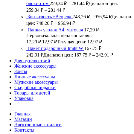
блокнотом
259,34
₽
–
281,44
₽
Диапазон цен:
259,34 ₽ – 281,44 ₽
Зонт-трость «Bergen»
748,26
₽
–
956,94
₽
Диапазон
цен: 748,26 ₽ – 956,94 ₽
Папка- уголок А4, матовая
17,29
₽
Первоначальная цена составляла
17,29 ₽.
12,97
₽
Текущая цена: 12,97 ₽.
Пакет подарочный Imilit W
167,75
₽
–
242,91
₽
Диапазон цен: 167,75 ₽ – 242,91 ₽
Для путешествий
Женские аксессуары
Зонты
Личные аксессуары
Мужские аксессуары
Съедобные подарки
Товары для детей
Упаковка
Главная
Магазин
Электронные каталоги
Контакты