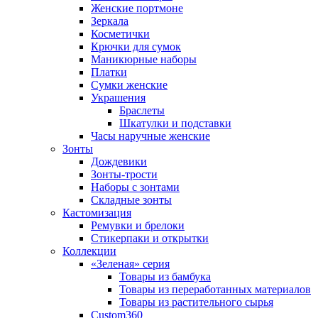
Женские портмоне
Зеркала
Косметички
Крючки для сумок
Маникюрные наборы
Платки
Сумки женские
Украшения
Браслеты
Шкатулки и подставки
Часы наручные женские
Зонты
Дождевики
Зонты-трости
Наборы с зонтами
Складные зонты
Кастомизация
Ремувки и брелоки
Стикерпаки и открытки
Коллекции
«Зеленая» серия
Товары из бамбука
Товары из переработанных материалов
Товары из растительного сырья
Custom360