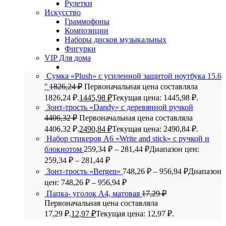
Рулетки
Искусство
Граммофоны
Композиции
Наборы дисков музыкальных
Фигурки
VIP Для дома
Сумка «Plush» c усиленной защитой ноутбука 15.6
''
1826,24
₽
Первоначальная цена составляла
1826,24 ₽.
1445,98
₽
Текущая цена: 1445,98 ₽.
Зонт-трость «Dandy» с деревянной ручкой
4406,32
₽
Первоначальная цена составляла
4406,32 ₽.
2490,84
₽
Текущая цена: 2490,84 ₽.
Набор стикеров А6 «Write and stick» с ручкой и
блокнотом
259,34
₽
–
281,44
₽
Диапазон цен:
259,34 ₽ – 281,44 ₽
Зонт-трость «Bergen»
748,26
₽
–
956,94
₽
Диапазон
цен: 748,26 ₽ – 956,94 ₽
Папка- уголок А4, матовая
17,29
₽
Первоначальная цена составляла
17,29 ₽.
12,97
₽
Текущая цена: 12,97 ₽.