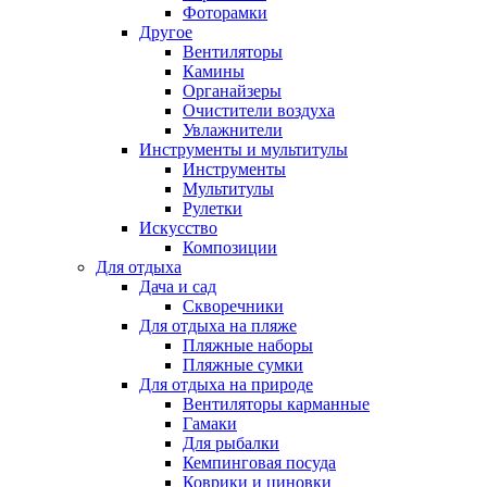
Фоторамки
Другое
Вентиляторы
Камины
Органайзеры
Очистители воздуха
Увлажнители
Инструменты и мультитулы
Инструменты
Мультитулы
Рулетки
Искусство
Композиции
Для отдыха
Дача и сад
Скворечники
Для отдыха на пляже
Пляжные наборы
Пляжные сумки
Для отдыха на природе
Вентиляторы карманные
Гамаки
Для рыбалки
Кемпинговая посуда
Коврики и циновки