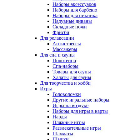
Наборы аксессуаров
Наборы для барбекю
Наборы для пикника
Надувные диваны
Складные ножи
Фрисби
Для релаксации
Антистрессы
Массажеры
Для спа и сауны
Полотенца
Спа-наборы
Товары для сауны
Халаты для сауны
Для творчества и хобби
Игры
Головоломки
Другие игральные наборы
Игры на воздухе
Наборы для игры в карты
Нарды
Пляжные игры
Развлекательные игры
Шахматы
Шашки