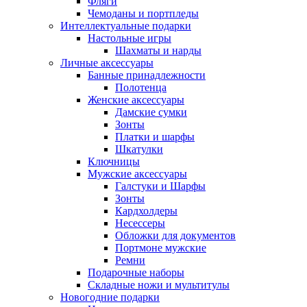
Фляги
Чемоданы и портпледы
Интеллектуальные подарки
Настольные игры
Шахматы и нарды
Личные аксессуары
Банные принадлежности
Полотенца
Женские аксессуары
Дамские сумки
Зонты
Платки и шарфы
Шкатулки
Ключницы
Мужские аксессуары
Галстуки и Шарфы
Зонты
Кардхолдеры
Несессеры
Обложки для документов
Портмоне мужские
Ремни
Подарочные наборы
Складные ножи и мультитулы
Новогодние подарки