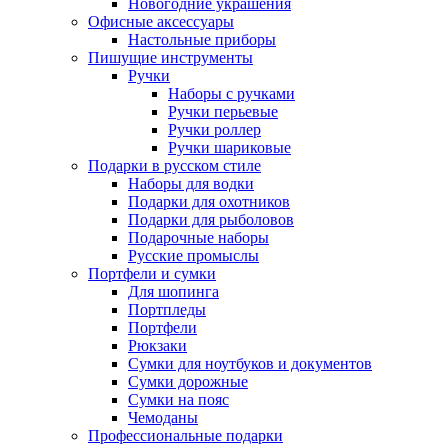
Новогодние украшения
Офисные аксессуары
Настольные приборы
Пишущие инструменты
Ручки
Наборы с ручками
Ручки перьевые
Ручки роллер
Ручки шариковые
Подарки в русском стиле
Наборы для водки
Подарки для охотников
Подарки для рыболовов
Подарочные наборы
Русские промыслы
Портфели и сумки
Для шопинга
Портпледы
Портфели
Рюкзаки
Сумки для ноутбуков и документов
Сумки дорожные
Сумки на пояс
Чемоданы
Профессиональные подарки