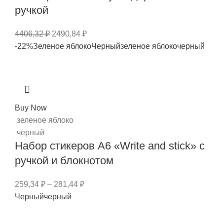
ручкой
4406,32
₽
2490,84
₽
-22%
Зеленое яблоко
Черный
зеленое яблоко
черный
Buy Now
зеленое яблоко
черный
Набор стикеров А6 «Write and stick» с
ручкой и блокнотом
259,34
₽
–
281,44
₽
Черный
черный