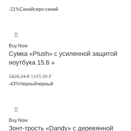
-21%
Синий
серо-синий
Buy Now
Сумка «Plush» c усиленной защитой
ноутбука 15.6 »
1826,24
₽
1445,98
₽
-43%
Черный
черный
Buy Now
Зонт-трость «Dandy» с деревянной