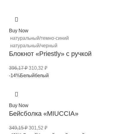
Buy Now
натуральный/темно-синий
натуральный/черный
Блокнот «Priestly» с ручкой
396,17
₽
310,32
₽
-14%
Белый
белый
Buy Now
Бейсболка «MIUCCIA»
349,15
₽
301,52
₽