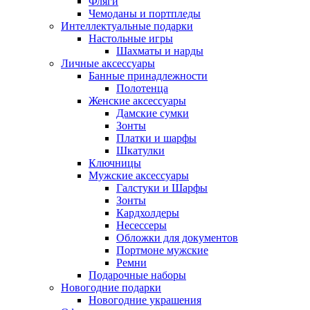
Фляги
Чемоданы и портпледы
Интеллектуальные подарки
Настольные игры
Шахматы и нарды
Личные аксессуары
Банные принадлежности
Полотенца
Женские аксессуары
Дамские сумки
Зонты
Платки и шарфы
Шкатулки
Ключницы
Мужские аксессуары
Галстуки и Шарфы
Зонты
Кардхолдеры
Несессеры
Обложки для документов
Портмоне мужские
Ремни
Подарочные наборы
Новогодние подарки
Новогодние украшения