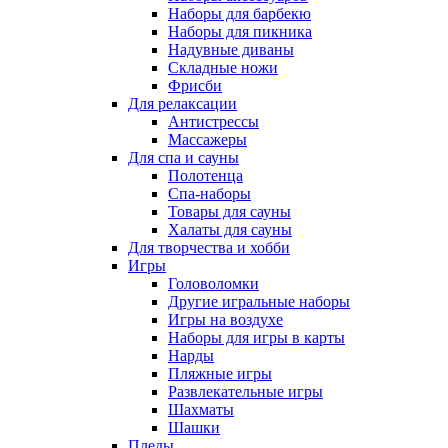
Наборы для барбекю
Наборы для пикника
Надувные диваны
Складные ножи
Фрисби
Для релаксации
Антистрессы
Массажеры
Для спа и сауны
Полотенца
Спа-наборы
Товары для сауны
Халаты для сауны
Для творчества и хобби
Игры
Головоломки
Другие игральные наборы
Игры на воздухе
Наборы для игры в карты
Нарды
Пляжные игры
Развлекательные игры
Шахматы
Шашки
Пледы