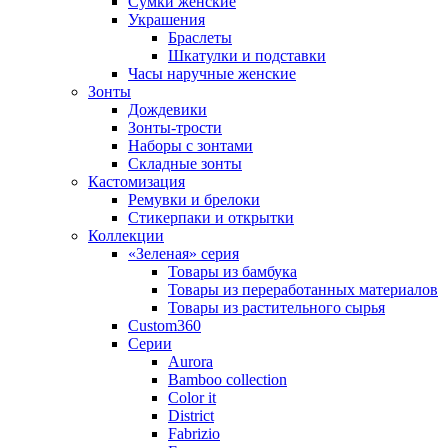
Сумки женские
Украшения
Браслеты
Шкатулки и подставки
Часы наручные женские
Зонты
Дождевики
Зонты-трости
Наборы с зонтами
Складные зонты
Кастомизация
Ремувки и брелоки
Стикерпаки и открытки
Коллекции
«Зеленая» серия
Товары из бамбука
Товары из переработанных материалов
Товары из растительного сырья
Custom360
Серии
Aurora
Bamboo collection
Color it
District
Fabrizio