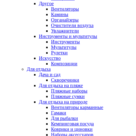
Другое
Вентиляторы
Камины
Органайзеры
Очистители воздуха
Увлажнители
Инструменты и мультитулы
Инструменты
Мультитулы
Рулетки
Искусство
Композиции
Для отдыха
Дача и сад
Скворечники
Для отдыха на пляже
Пляжные наборы
Пляжные сумки
Для отдыха на природе
Вентиляторы карманные
Гамаки
Для рыбалки
Кемпинговая посуда
Коврики и циновки
Наборы аксессуаров