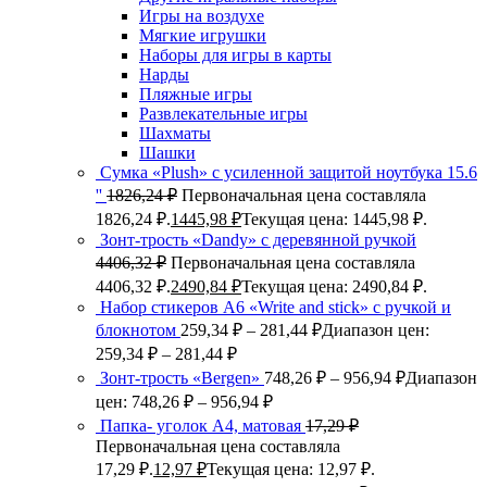
Игры на воздухе
Мягкие игрушки
Наборы для игры в карты
Нарды
Пляжные игры
Развлекательные игры
Шахматы
Шашки
Сумка «Plush» c усиленной защитой ноутбука 15.6
''
1826,24
₽
Первоначальная цена составляла
1826,24 ₽.
1445,98
₽
Текущая цена: 1445,98 ₽.
Зонт-трость «Dandy» с деревянной ручкой
4406,32
₽
Первоначальная цена составляла
4406,32 ₽.
2490,84
₽
Текущая цена: 2490,84 ₽.
Набор стикеров А6 «Write and stick» с ручкой и
блокнотом
259,34
₽
–
281,44
₽
Диапазон цен:
259,34 ₽ – 281,44 ₽
Зонт-трость «Bergen»
748,26
₽
–
956,94
₽
Диапазон
цен: 748,26 ₽ – 956,94 ₽
Папка- уголок А4, матовая
17,29
₽
Первоначальная цена составляла
17,29 ₽.
12,97
₽
Текущая цена: 12,97 ₽.