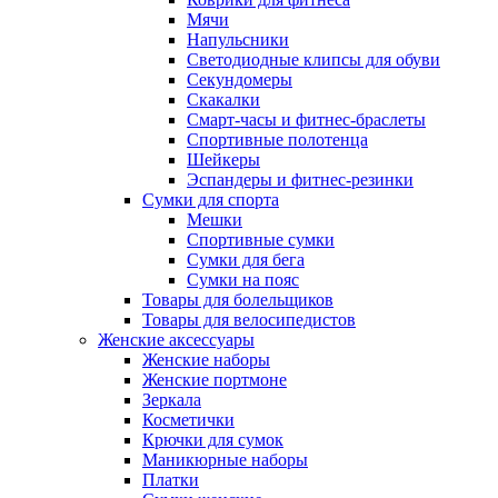
Мячи
Напульсники
Светодиодные клипсы для обуви
Секундомеры
Скакалки
Смарт-часы и фитнес-браслеты
Спортивные полотенца
Шейкеры
Эспандеры и фитнес-резинки
Сумки для спорта
Мешки
Спортивные сумки
Сумки для бега
Сумки на пояс
Товары для болельщиков
Товары для велосипедистов
Женские аксессуары
Женские наборы
Женские портмоне
Зеркала
Косметички
Крючки для сумок
Маникюрные наборы
Платки