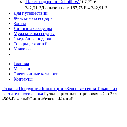
Пакет подарочный Imilit W
167,75
₽
–
242,91
₽
Диапазон цен: 167,75 ₽ – 242,91 ₽
Для путешествий
Женские аксессуары
Зонты
Личные аксессуары
Мужские аксессуары
Съедобные подарки
Товары для детей
Упаковка
Главная
Магазин
Электронные каталоги
Контакты
Главная
Продукция
Коллекции
«Зеленая» серия
Товары из
растительного сырья
Ручка картонная шариковая «Эко 2.0»
-50%
Бежевый
Синий
бежевый/синий