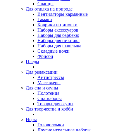
Сланцы
Для отдыха на природе
Вентиляторы карманные
Гамаки
Коврики и циновки
Наборы аксессуаров
Наборы для барбекю
Наборы для пикника
Наборы для шашлыка
Складные ножи
Фрисби
Пледы
Для релаксации
Антистрессы
Массажеры
Для спа и сауны
Полотенца
Спа-наборы
Товары для сауны
Для творчества и хобби
Игры
Головоломки
Другие игральные наборы