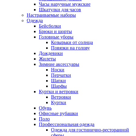
Часы наручные мужские
Шкатулки для часов
Настраиваемые наборы
Одежда
Бейсболки
Брюки и шорты
Головные уборы
Козырьки от солнца
Повязки на голову
Дождевики
Жилеты
Зимние аксессуары
Носки
Перчатки
Шапки
Шарфы
Куртки и ветровки
Ветровки
Куртки
Обувь
Офисные рубашки
Поло
Профессиональная одежда
Одежда для гостинично-ресторанной
сферы