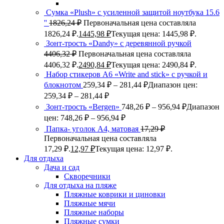
Сумка «Plush» c усиленной защитой ноутбука 15.6
''
1826,24
₽
Первоначальная цена составляла
1826,24 ₽.
1445,98
₽
Текущая цена: 1445,98 ₽.
Зонт-трость «Dandy» с деревянной ручкой
4406,32
₽
Первоначальная цена составляла
4406,32 ₽.
2490,84
₽
Текущая цена: 2490,84 ₽.
Набор стикеров А6 «Write and stick» с ручкой и
блокнотом
259,34
₽
–
281,44
₽
Диапазон цен:
259,34 ₽ – 281,44 ₽
Зонт-трость «Bergen»
748,26
₽
–
956,94
₽
Диапазон
цен: 748,26 ₽ – 956,94 ₽
Папка- уголок А4, матовая
17,29
₽
Первоначальная цена составляла
17,29 ₽.
12,97
₽
Текущая цена: 12,97 ₽.
Для отдыха
Дача и сад
Скворечники
Для отдыха на пляже
Пляжные коврики и циновки
Пляжные мячи
Пляжные наборы
Пляжные сумки