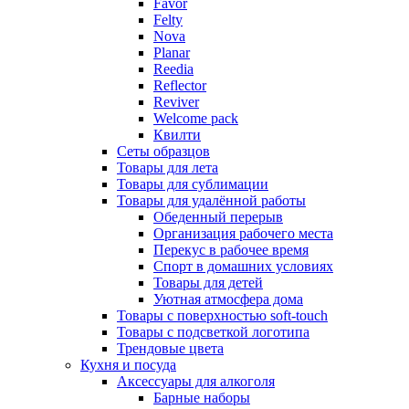
Favor
Felty
Nova
Planar
Reedia
Reflector
Reviver
Welcome pack
Квилти
Сеты образцов
Товары для лета
Товары для сублимации
Товары для удалённой работы
Обеденный перерыв
Организация рабочего места
Перекус в рабочее время
Спорт в домашних условиях
Товары для детей
Уютная атмосфера дома
Товары с поверхностью soft-touch
Товары с подсветкой логотипа
Трендовые цвета
Кухня и посуда
Аксессуары для алкоголя
Барные наборы