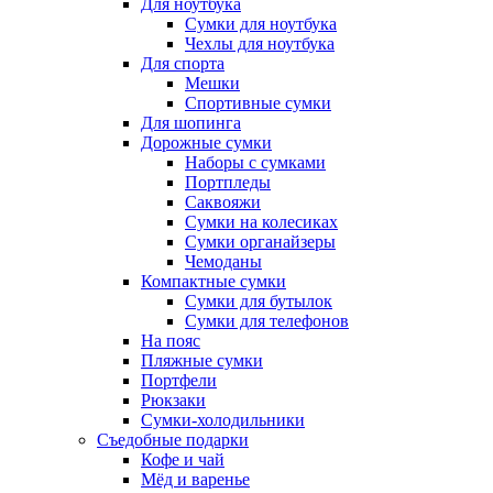
Для ноутбука
Сумки для ноутбука
Чехлы для ноутбука
Для спорта
Мешки
Спортивные сумки
Для шопинга
Дорожные сумки
Наборы с сумками
Портпледы
Саквояжи
Сумки на колесиках
Сумки органайзеры
Чемоданы
Компактные сумки
Сумки для бутылок
Сумки для телефонов
На пояс
Пляжные сумки
Портфели
Рюкзаки
Сумки-холодильники
Съедобные подарки
Кофе и чай
Мёд и варенье