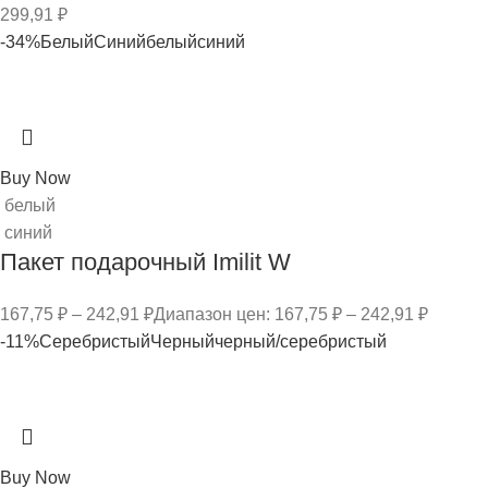
299,91
₽
-34%
Белый
Синий
белый
синий
Buy Now
белый
синий
Пакет подарочный Imilit W
167,75
₽
–
242,91
₽
Диапазон цен: 167,75 ₽ – 242,91 ₽
-11%
Серебристый
Черный
черный/серебристый
Buy Now