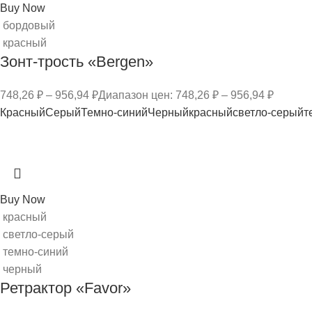
Buy Now
бордовый
красный
Зонт-трость «Bergen»
748,26
₽
–
956,94
₽
Диапазон цен: 748,26 ₽ – 956,94 ₽
Красный
Серый
Темно-синий
Черный
красный
светло-серый
т
Buy Now
красный
светло-серый
темно-синий
черный
Ретрактор «Favor»