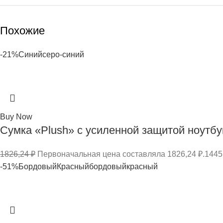
Похожие
-21%
Синий
серо-синий
Buy Now
Сумка «Plush» c усиленной защитой ноутбук
1826,24
₽
Первоначальная цена составляла 1826,24 ₽.
1445
-51%
Бордовый
Красный
бордовый
красный