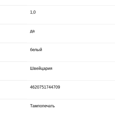
1,0
да
белый
Швейцария
4620751744709
Тампопечать