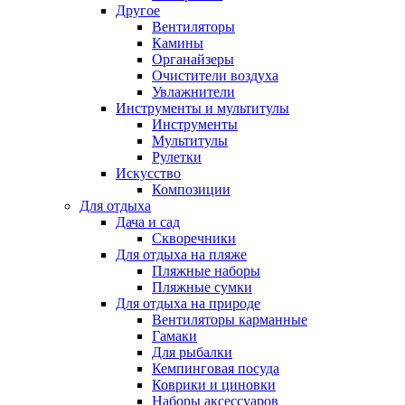
Другое
Вентиляторы
Камины
Органайзеры
Очистители воздуха
Увлажнители
Инструменты и мультитулы
Инструменты
Мультитулы
Рулетки
Искусство
Композиции
Для отдыха
Дача и сад
Скворечники
Для отдыха на пляже
Пляжные наборы
Пляжные сумки
Для отдыха на природе
Вентиляторы карманные
Гамаки
Для рыбалки
Кемпинговая посуда
Коврики и циновки
Наборы аксессуаров