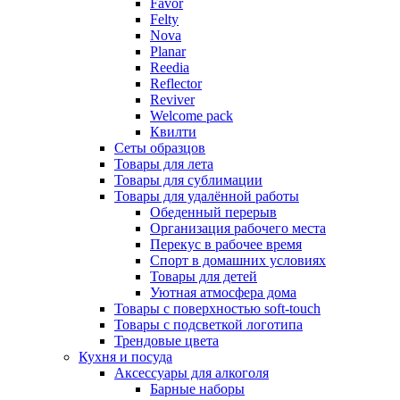
Favor
Felty
Nova
Planar
Reedia
Reflector
Reviver
Welcome pack
Квилти
Сеты образцов
Товары для лета
Товары для сублимации
Товары для удалённой работы
Обеденный перерыв
Организация рабочего места
Перекус в рабочее время
Спорт в домашних условиях
Товары для детей
Уютная атмосфера дома
Товары с поверхностью soft-touch
Товары с подсветкой логотипа
Трендовые цвета
Кухня и посуда
Аксессуары для алкоголя
Барные наборы