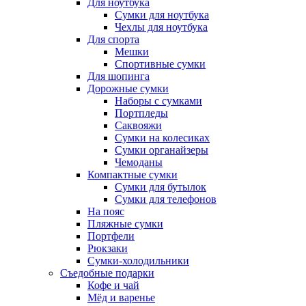
Для ноутбука
Сумки для ноутбука
Чехлы для ноутбука
Для спорта
Мешки
Спортивные сумки
Для шопинга
Дорожные сумки
Наборы с сумками
Портпледы
Саквояжи
Сумки на колесиках
Сумки органайзеры
Чемоданы
Компактные сумки
Сумки для бутылок
Сумки для телефонов
На пояс
Пляжные сумки
Портфели
Рюкзаки
Сумки-холодильники
Съедобные подарки
Кофе и чай
Мёд и варенье