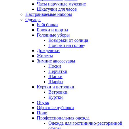
Часы наручные мужские
Шкатулки для часов
Настраиваемые наборы
Одежда
Бейсболки
Брюки и шорты
Головные уборы
Козырьки от солнца
Повязки на голову
Дождевики
Жилеты
Зимние аксессуары
Носки
Перчатки
Шапки
Шарфы
Куртки и ветровки
Ветровки
Куртки
Обувь
Офисные рубашки
Поло
Профессиональная одежда
Одежда для гостинично-ресторанной
сферы