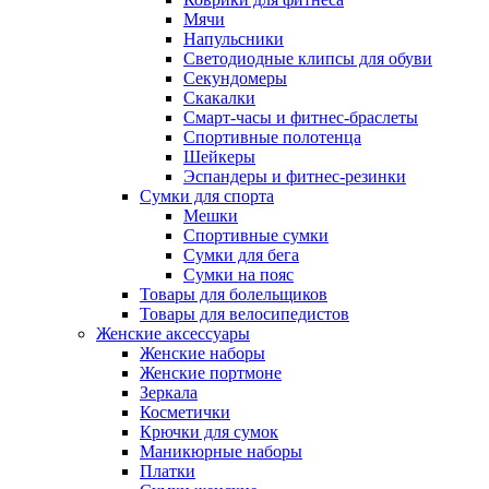
Мячи
Напульсники
Светодиодные клипсы для обуви
Секундомеры
Скакалки
Смарт-часы и фитнес-браслеты
Спортивные полотенца
Шейкеры
Эспандеры и фитнес-резинки
Сумки для спорта
Мешки
Спортивные сумки
Сумки для бега
Сумки на пояс
Товары для болельщиков
Товары для велосипедистов
Женские аксессуары
Женские наборы
Женские портмоне
Зеркала
Косметички
Крючки для сумок
Маникюрные наборы
Платки