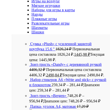
Игры на воздухе
Мягкие игрушки
Наборы для игры в карты
Нарды
Пляжные игры
Развлекательные игры
Шахматы
Шашки
Сумка «Plush» c усиленной защитой
ноутбука 15.6 ''
1826,24
₽
Первоначальная
цена составляла 1826,24 ₽.
1445,98
₽
Текущая
цена: 1445,98 ₽.
Зонт-трость «Dandy» с деревянной ручкой
4406,32
₽
Первоначальная цена составляла
4406,32 ₽.
2490,84
₽
Текущая цена: 2490,84 ₽.
Набор стикеров А6 «Write and stick» с ручкой
и блокнотом
259,34
₽
–
281,44
₽
Диапазон
цен: 259,34 ₽ – 281,44 ₽
Зонт-трость «Bergen»
748,26
₽
–
956,94
₽
Диапазон цен: 748,26 ₽ – 956,94 ₽
Папка- уголок А4, матовая
17,29
₽