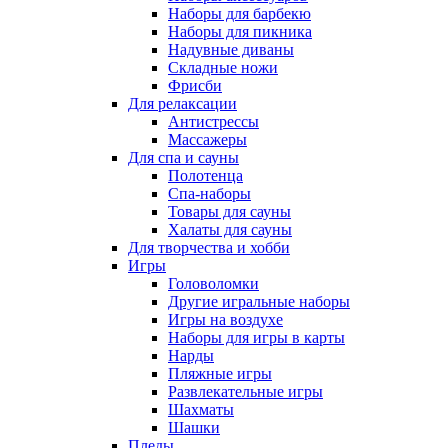
Наборы для барбекю
Наборы для пикника
Надувные диваны
Складные ножи
Фрисби
Для релаксации
Антистрессы
Массажеры
Для спа и сауны
Полотенца
Спа-наборы
Товары для сауны
Халаты для сауны
Для творчества и хобби
Игры
Головоломки
Другие игральные наборы
Игры на воздухе
Наборы для игры в карты
Нарды
Пляжные игры
Развлекательные игры
Шахматы
Шашки
Пледы