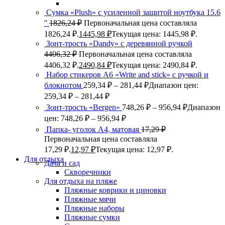
Сумка «Plush» c усиленной защитой ноутбука 15.6
''
1826,24
₽
Первоначальная цена составляла
1826,24 ₽.
1445,98
₽
Текущая цена: 1445,98 ₽.
Зонт-трость «Dandy» с деревянной ручкой
4406,32
₽
Первоначальная цена составляла
4406,32 ₽.
2490,84
₽
Текущая цена: 2490,84 ₽.
Набор стикеров А6 «Write and stick» с ручкой и
блокнотом
259,34
₽
–
281,44
₽
Диапазон цен:
259,34 ₽ – 281,44 ₽
Зонт-трость «Bergen»
748,26
₽
–
956,94
₽
Диапазон
цен: 748,26 ₽ – 956,94 ₽
Папка- уголок А4, матовая
17,29
₽
Первоначальная цена составляла
17,29 ₽.
12,97
₽
Текущая цена: 12,97 ₽.
Для отдыха
Дача и сад
Скворечники
Для отдыха на пляже
Пляжные коврики и циновки
Пляжные мячи
Пляжные наборы
Пляжные сумки