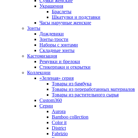
Сумки женские
Украшения
Браслеты
Шкатулки и подставки
Часы наручные женские
Зонты
Дождевики
Зонты-трости
Наборы с зонтами
Складные зонты
Кастомизация
Ремувки и брелоки
Стикерпаки и открытки
Коллекции
«Зеленая» серия
Товары из бамбука
Товары из переработанных материалов
Товары из растительного сырья
Custom360
Серии
Aurora
Bamboo collection
Color it
District
Fabrizio