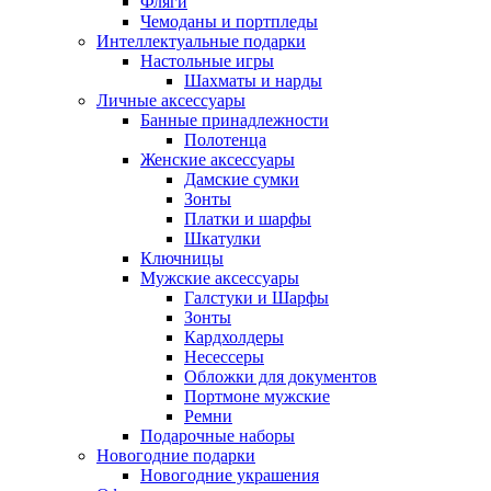
Фляги
Чемоданы и портпледы
Интеллектуальные подарки
Настольные игры
Шахматы и нарды
Личные аксессуары
Банные принадлежности
Полотенца
Женские аксессуары
Дамские сумки
Зонты
Платки и шарфы
Шкатулки
Ключницы
Мужские аксессуары
Галстуки и Шарфы
Зонты
Кардхолдеры
Несессеры
Обложки для документов
Портмоне мужские
Ремни
Подарочные наборы
Новогодние подарки
Новогодние украшения