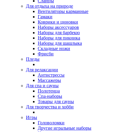
Сланцы
Для отдыха на природе
Вентиляторы карманные
Гамаки
Коврики и циновки
Наборы аксессуаров
Наборы для барбекю
Наборы для пикника
Наборы для шашлыка
Складные ножи
Фрисби
Пледы
Для релаксации
Антистрессы
Массажеры
Для спа и сауны
Полотенца
Спа-наборы
Товары для сауны
Для творчества и хобби
Игры
Головоломки
Другие игральные наборы