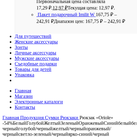
Первоначальная цена составляла
17,29 ₽.
12,97
₽
Текущая цена: 12,97 ₽.
Пакет подарочный Imilit W
167,75
₽
–
242,91
₽
Диапазон цен: 167,75 ₽ – 242,91 ₽
Для путешествий
Женские аксессуары
Зонты
Личные аксессуары
Мужские аксессуары
Съедобные подарки
Товары для детей
Упаковка
Главная
Магазин
Электронные каталоги
Контакты
Главная
Продукция
Сумки
Рюкзаки
Рюкзак «Oriole»
-54%
Белый
Голубой
Желтый
Зеленый
Оранжевый
Синий
белый
бе
черный
голубой/черный
желтый/черный
оранжевый/
черный
светло-зеленый/черный
ярко-синий/черный