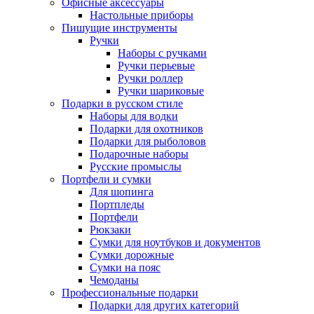
Офисные аксессуары
Настольные приборы
Пишущие инструменты
Ручки
Наборы с ручками
Ручки перьевые
Ручки роллер
Ручки шариковые
Подарки в русском стиле
Наборы для водки
Подарки для охотников
Подарки для рыболовов
Подарочные наборы
Русские промыслы
Портфели и сумки
Для шопинга
Портпледы
Портфели
Рюкзаки
Сумки для ноутбуков и документов
Сумки дорожные
Сумки на пояс
Чемоданы
Профессиональные подарки
Подарки для других категорий