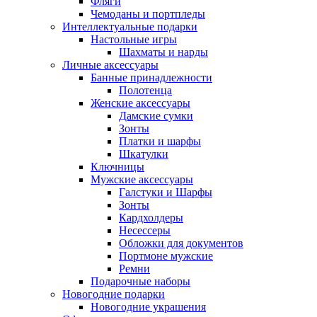
Фляги
Чемоданы и портпледы
Интеллектуальные подарки
Настольные игры
Шахматы и нарды
Личные аксессуары
Банные принадлежности
Полотенца
Женские аксессуары
Дамские сумки
Зонты
Платки и шарфы
Шкатулки
Ключницы
Мужские аксессуары
Галстуки и Шарфы
Зонты
Кардхолдеры
Несессеры
Обложки для документов
Портмоне мужские
Ремни
Подарочные наборы
Новогодние подарки
Новогодние украшения