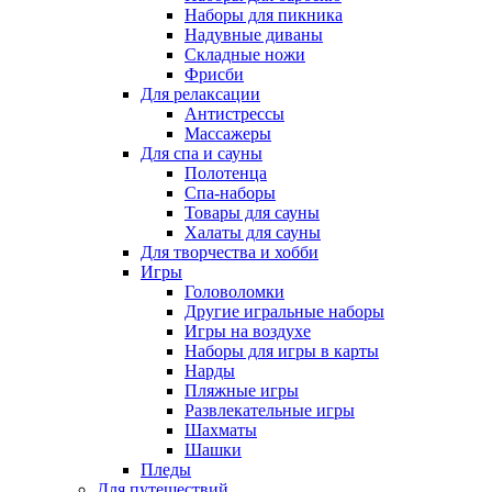
Наборы для пикника
Надувные диваны
Складные ножи
Фрисби
Для релаксации
Антистрессы
Массажеры
Для спа и сауны
Полотенца
Спа-наборы
Товары для сауны
Халаты для сауны
Для творчества и хобби
Игры
Головоломки
Другие игральные наборы
Игры на воздухе
Наборы для игры в карты
Нарды
Пляжные игры
Развлекательные игры
Шахматы
Шашки
Пледы
Для путешествий