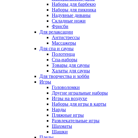
Наборы для барбекю
Наборы для пикника
Надувные диваны
Складные ножи
Фрисби
Для релаксации
Антистрессы
Массажеры
Для спа и сауны
Полотенца
Спа-наборы
Товары для сауны
Халаты для сауны
Для творчества и хобби
Игры
Головоломки
Другие игральные наборы
Игры на воздухе
Наборы для игры в карты
Нарды
Пляжные игры
Развлекательные игры
Шахматы
Шашки
Пледы