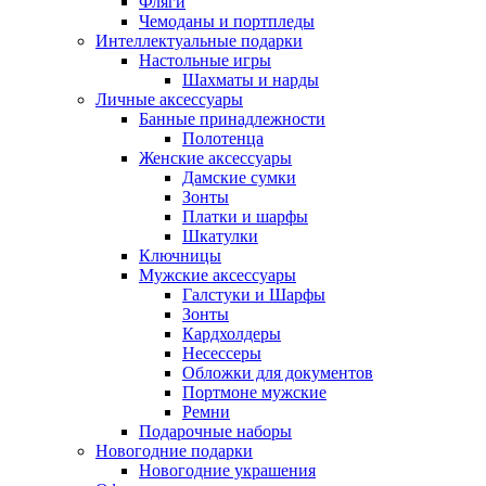
Фляги
Чемоданы и портпледы
Интеллектуальные подарки
Настольные игры
Шахматы и нарды
Личные аксессуары
Банные принадлежности
Полотенца
Женские аксессуары
Дамские сумки
Зонты
Платки и шарфы
Шкатулки
Ключницы
Мужские аксессуары
Галстуки и Шарфы
Зонты
Кардхолдеры
Несессеры
Обложки для документов
Портмоне мужские
Ремни
Подарочные наборы
Новогодние подарки
Новогодние украшения