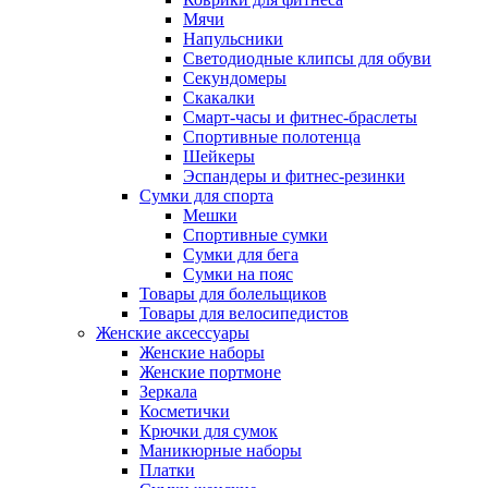
Мячи
Напульсники
Светодиодные клипсы для обуви
Секундомеры
Скакалки
Смарт-часы и фитнес-браслеты
Спортивные полотенца
Шейкеры
Эспандеры и фитнес-резинки
Сумки для спорта
Мешки
Спортивные сумки
Сумки для бега
Сумки на пояс
Товары для болельщиков
Товары для велосипедистов
Женские аксессуары
Женские наборы
Женские портмоне
Зеркала
Косметички
Крючки для сумок
Маникюрные наборы
Платки