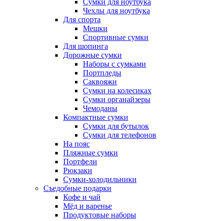
Сумки для ноутбука
Чехлы для ноутбука
Для спорта
Мешки
Спортивные сумки
Для шопинга
Дорожные сумки
Наборы с сумками
Портпледы
Саквояжи
Сумки на колесиках
Сумки органайзеры
Чемоданы
Компактные сумки
Сумки для бутылок
Сумки для телефонов
На пояс
Пляжные сумки
Портфели
Рюкзаки
Сумки-холодильники
Съедобные подарки
Кофе и чай
Мёд и варенье
Продуктовые наборы