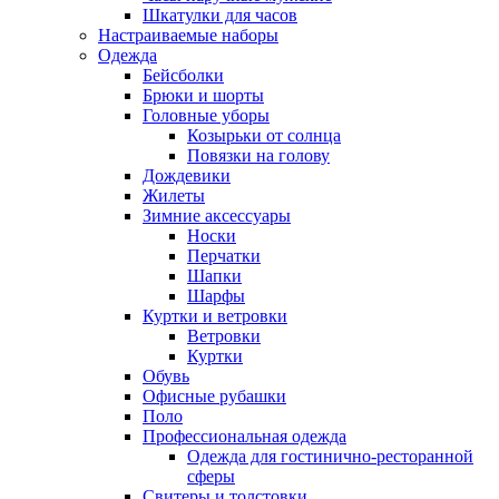
Шкатулки для часов
Настраиваемые наборы
Одежда
Бейсболки
Брюки и шорты
Головные уборы
Козырьки от солнца
Повязки на голову
Дождевики
Жилеты
Зимние аксессуары
Носки
Перчатки
Шапки
Шарфы
Куртки и ветровки
Ветровки
Куртки
Обувь
Офисные рубашки
Поло
Профессиональная одежда
Одежда для гостинично-ресторанной
сферы
Свитеры и толстовки