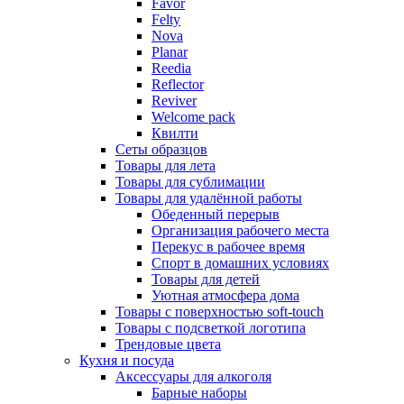
Favor
Felty
Nova
Planar
Reedia
Reflector
Reviver
Welcome pack
Квилти
Сеты образцов
Товары для лета
Товары для сублимации
Товары для удалённой работы
Обеденный перерыв
Организация рабочего места
Перекус в рабочее время
Спорт в домашних условиях
Товары для детей
Уютная атмосфера дома
Товары с поверхностью soft-touch
Товары с подсветкой логотипа
Трендовые цвета
Кухня и посуда
Аксессуары для алкоголя
Барные наборы