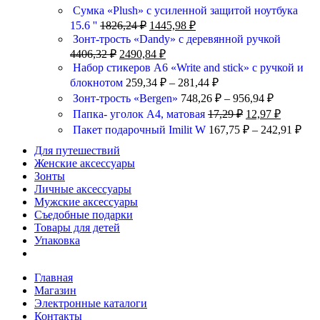
Сумка «Plush» c усиленной защитой ноутбука
15.6 ''
1826,24
₽
1445,98
₽
Зонт-трость «Dandy» с деревянной ручкой
4406,32
₽
2490,84
₽
Набор стикеров А6 «Write and stick» с ручкой и
блокнотом
259,34
₽
–
281,44
₽
Зонт-трость «Bergen»
748,26
₽
–
956,94
₽
Папка- уголок А4, матовая
17,29
₽
12,97
₽
Пакет подарочный Imilit W
167,75
₽
–
242,91
₽
Для путешествий
Женские аксессуары
Зонты
Личные аксессуары
Мужские аксессуары
Съедобные подарки
Товары для детей
Упаковка
Главная
Магазин
Электронные каталоги
Контакты