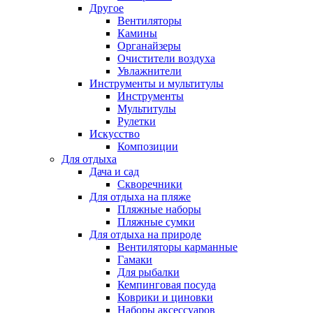
Другое
Вентиляторы
Камины
Органайзеры
Очистители воздуха
Увлажнители
Инструменты и мультитулы
Инструменты
Мультитулы
Рулетки
Искусство
Композиции
Для отдыха
Дача и сад
Скворечники
Для отдыха на пляже
Пляжные наборы
Пляжные сумки
Для отдыха на природе
Вентиляторы карманные
Гамаки
Для рыбалки
Кемпинговая посуда
Коврики и циновки
Наборы аксессуаров