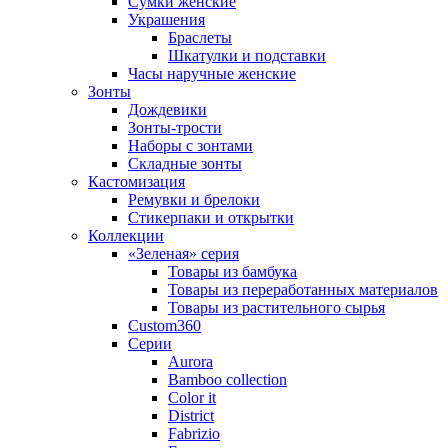
Сумки женские
Украшения
Браслеты
Шкатулки и подставки
Часы наручные женские
Зонты
Дождевики
Зонты-трости
Наборы с зонтами
Складные зонты
Кастомизация
Ремувки и брелоки
Стикерпаки и открытки
Коллекции
«Зеленая» серия
Товары из бамбука
Товары из переработанных материалов
Товары из растительного сырья
Custom360
Серии
Aurora
Bamboo collection
Color it
District
Fabrizio