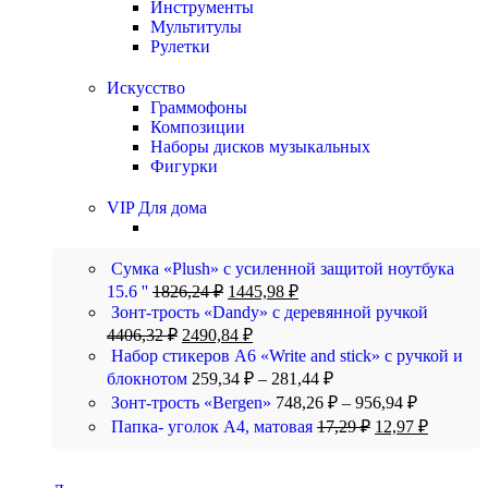
Инструменты
Мультитулы
Рулетки
Искусство
Граммофоны
Композиции
Наборы дисков музыкальных
Фигурки
VIP Для дома
Сумка «Plush» c усиленной защитой ноутбука
15.6 ''
1826,24
₽
1445,98
₽
Зонт-трость «Dandy» с деревянной ручкой
4406,32
₽
2490,84
₽
Набор стикеров А6 «Write and stick» с ручкой и
блокнотом
259,34
₽
–
281,44
₽
Зонт-трость «Bergen»
748,26
₽
–
956,94
₽
Папка- уголок А4, матовая
17,29
₽
12,97
₽