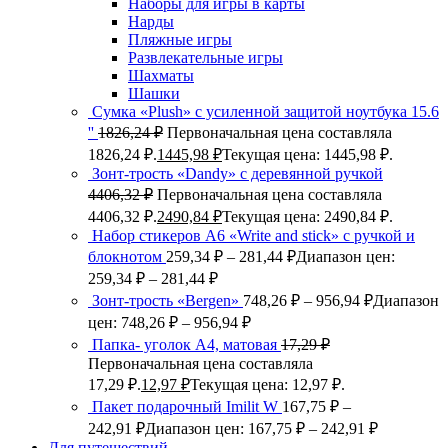
Наборы для игры в карты
Нарды
Пляжные игры
Развлекательные игры
Шахматы
Шашки
Сумка «Plush» c усиленной защитой ноутбука 15.6
''
1826,24
₽
Первоначальная цена составляла
1826,24 ₽.
1445,98
₽
Текущая цена: 1445,98 ₽.
Зонт-трость «Dandy» с деревянной ручкой
4406,32
₽
Первоначальная цена составляла
4406,32 ₽.
2490,84
₽
Текущая цена: 2490,84 ₽.
Набор стикеров А6 «Write and stick» с ручкой и
блокнотом
259,34
₽
–
281,44
₽
Диапазон цен:
259,34 ₽ – 281,44 ₽
Зонт-трость «Bergen»
748,26
₽
–
956,94
₽
Диапазон
цен: 748,26 ₽ – 956,94 ₽
Папка- уголок А4, матовая
17,29
₽
Первоначальная цена составляла
17,29 ₽.
12,97
₽
Текущая цена: 12,97 ₽.
Пакет подарочный Imilit W
167,75
₽
–
242,91
₽
Диапазон цен: 167,75 ₽ – 242,91 ₽
Для путешествий