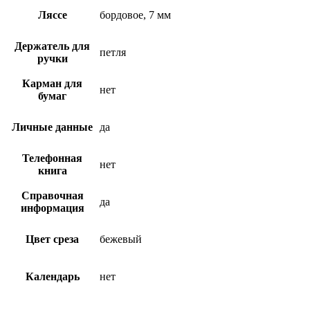
Ляссе
бордовое, 7 мм
Держатель для
петля
ручки
Карман для
нет
бумаг
Личные данные
да
Телефонная
нет
книга
Справочная
да
информация
Цвет среза
бежевый
Календарь
нет