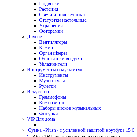
Подвески
Растения
Свечи и подсвечники
Статуэтки настольные
Украшения
Фоторамки
Другое
Вентиляторы
Камины
Органайзеры
Очистители воздуха
Увлажнители
Инструменты и мультитулы
Инструменты
Мультитулы
Рулетки
Искусство
Граммофоны
Композиции
Наборы дисков музыкальных
Фигурки
VIP Для дома
Сумка «Plush» c усиленной защитой ноутбука 15.6
''
1826,24
₽
Первоначальная цена составляла