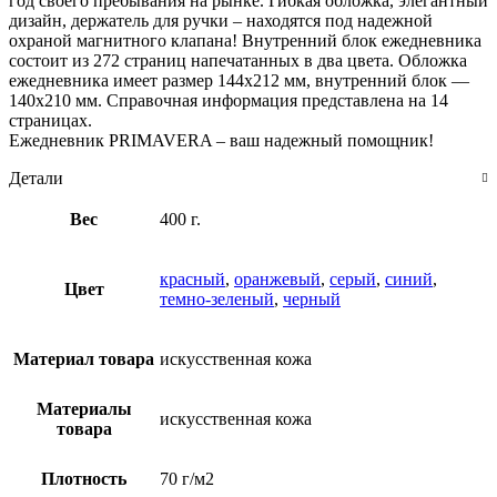
год своего пребывания на рынке. Гибкая обложка, элегантный
дизайн, держатель для ручки – находятся под надежной
охраной магнитного клапана! Внутренний блок ежедневника
состоит из 272 страниц напечатанных в два цвета. Обложка
ежедневника имеет размер 144х212 мм, внутренний блок —
140х210 мм. Справочная информация представлена на 14
страницах.
Ежедневник PRIMAVERA – ваш надежный помощник!
Детали
Вес
400 г.
красный
,
оранжевый
,
серый
,
синий
,
Цвет
темно-зеленый
,
черный
Материал товара
искусственная кожа
Материалы
искусственная кожа
товара
Плотность
70 г/м2