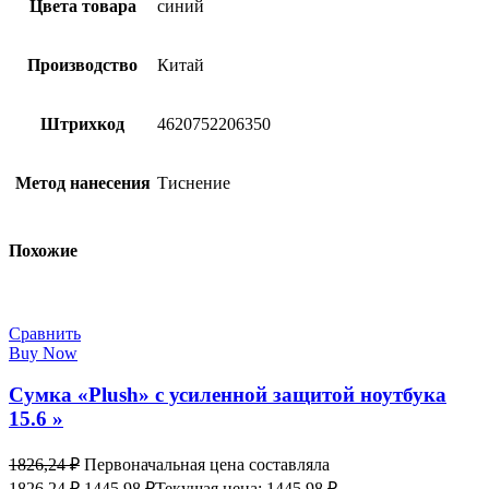
Цвета товара
синий
Производство
Китай
Штрихкод
4620752206350
Метод нанесения
Тиснение
Похожие
Сравнить
Buy Now
Сумка «Plush» c усиленной защитой ноутбука
15.6 »
1826,24
₽
Первоначальная цена составляла
1826,24 ₽.
1445,98
₽
Текущая цена: 1445,98 ₽.