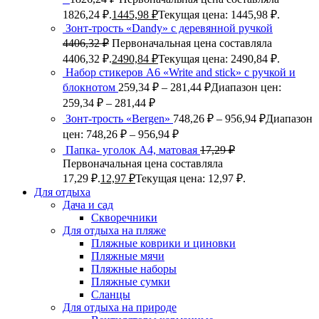
1826,24 ₽.
1445,98
₽
Текущая цена: 1445,98 ₽.
Зонт-трость «Dandy» с деревянной ручкой
4406,32
₽
Первоначальная цена составляла
4406,32 ₽.
2490,84
₽
Текущая цена: 2490,84 ₽.
Набор стикеров А6 «Write and stick» с ручкой и
блокнотом
259,34
₽
–
281,44
₽
Диапазон цен:
259,34 ₽ – 281,44 ₽
Зонт-трость «Bergen»
748,26
₽
–
956,94
₽
Диапазон
цен: 748,26 ₽ – 956,94 ₽
Папка- уголок А4, матовая
17,29
₽
Первоначальная цена составляла
17,29 ₽.
12,97
₽
Текущая цена: 12,97 ₽.
Для отдыха
Дача и сад
Скворечники
Для отдыха на пляже
Пляжные коврики и циновки
Пляжные мячи
Пляжные наборы
Пляжные сумки
Сланцы
Для отдыха на природе