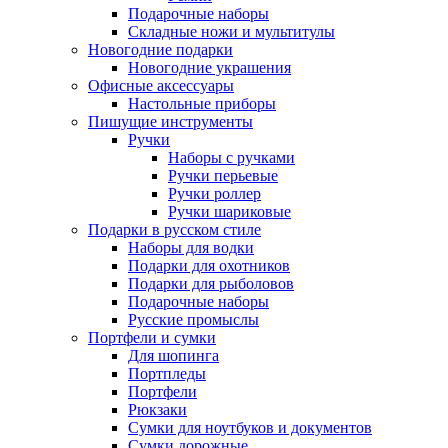
Подарочные наборы
Складные ножи и мультитулы
Новогодние подарки
Новогодние украшения
Офисные аксессуары
Настольные приборы
Пишущие инструменты
Ручки
Наборы с ручками
Ручки перьевые
Ручки роллер
Ручки шариковые
Подарки в русском стиле
Наборы для водки
Подарки для охотников
Подарки для рыболовов
Подарочные наборы
Русские промыслы
Портфели и сумки
Для шопинга
Портпледы
Портфели
Рюкзаки
Сумки для ноутбуков и документов
Сумки дорожные