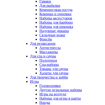
Гамаки
Для рыбалки
Кемпинговая посуда
Коврики и циновки
Наборы аксессуаров
Наборы для барбекю
Наборы для пикника
Надувные диваны
Складные ножи
Фрисби
Для релаксации
Антистрессы
Массажеры
Для спа и сауны
Полотенца
Спа-наборы
Товары для сауны
Халаты для сауны
Для творчества и хобби
Игры
Головоломки
Другие игральные наборы
Игры на воздухе
Наборы для игры в карты
Нарды