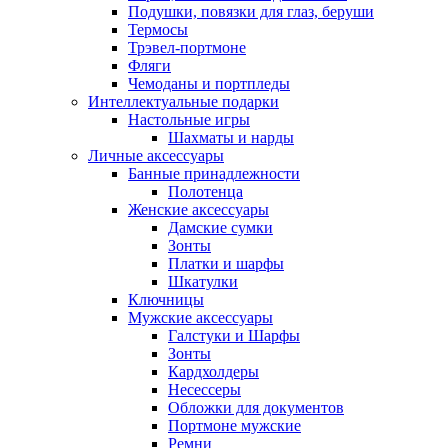
Подушки, повязки для глаз, беруши
Термосы
Трэвел-портмоне
Фляги
Чемоданы и портпледы
Интеллектуальные подарки
Настольные игры
Шахматы и нарды
Личные аксессуары
Банные принадлежности
Полотенца
Женские аксессуары
Дамские сумки
Зонты
Платки и шарфы
Шкатулки
Ключницы
Мужские аксессуары
Галстуки и Шарфы
Зонты
Кардхолдеры
Несессеры
Обложки для документов
Портмоне мужские
Ремни