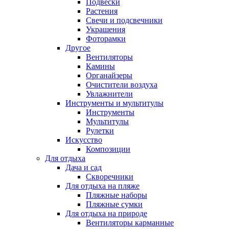
Подвески
Растения
Свечи и подсвечники
Украшения
Фоторамки
Другое
Вентиляторы
Камины
Органайзеры
Очистители воздуха
Увлажнители
Инструменты и мультитулы
Инструменты
Мультитулы
Рулетки
Искусство
Композиции
Для отдыха
Дача и сад
Скворечники
Для отдыха на пляже
Пляжные наборы
Пляжные сумки
Для отдыха на природе
Вентиляторы карманные