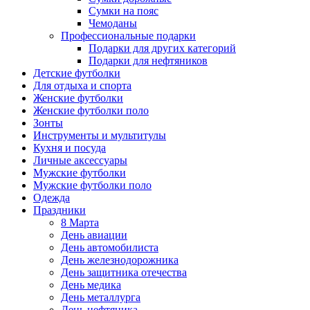
Сумки на пояс
Чемоданы
Профессиональные подарки
Подарки для других категорий
Подарки для нефтяников
Детские футболки
Для отдыха и спорта
Женские футболки
Женские футболки поло
Зонты
Инструменты и мультитулы
Кухня и посуда
Личные аксессуары
Мужские футболки
Мужские футболки поло
Одежда
Праздники
8 Марта
День авиации
День автомобилиста
День железнодорожника
День защитника отечества
День медика
День металлурга
День нефтяника