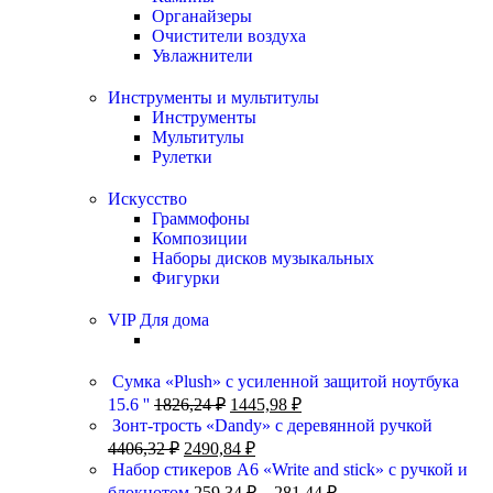
Органайзеры
Очистители воздуха
Увлажнители
Инструменты и мультитулы
Инструменты
Мультитулы
Рулетки
Искусство
Граммофоны
Композиции
Наборы дисков музыкальных
Фигурки
VIP Для дома
Сумка «Plush» c усиленной защитой ноутбука
15.6 ''
1826,24
₽
1445,98
₽
Зонт-трость «Dandy» с деревянной ручкой
4406,32
₽
2490,84
₽
Набор стикеров А6 «Write and stick» с ручкой и
блокнотом
259,34
₽
–
281,44
₽