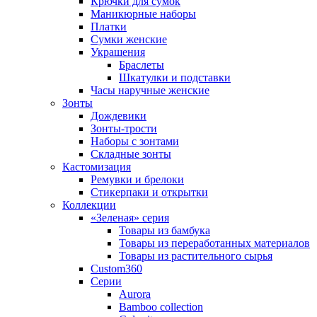
Крючки для сумок
Маникюрные наборы
Платки
Сумки женские
Украшения
Браслеты
Шкатулки и подставки
Часы наручные женские
Зонты
Дождевики
Зонты-трости
Наборы с зонтами
Складные зонты
Кастомизация
Ремувки и брелоки
Стикерпаки и открытки
Коллекции
«Зеленая» серия
Товары из бамбука
Товары из переработанных материалов
Товары из растительного сырья
Custom360
Серии
Aurora
Bamboo collection