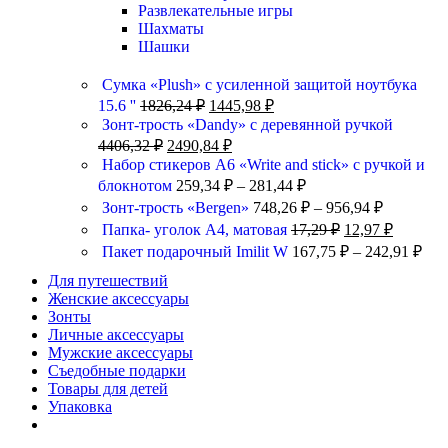
Развлекательные игры
Шахматы
Шашки
Сумка «Plush» c усиленной защитой ноутбука
15.6 ''
1826,24
₽
1445,98
₽
Зонт-трость «Dandy» с деревянной ручкой
4406,32
₽
2490,84
₽
Набор стикеров А6 «Write and stick» с ручкой и
блокнотом
259,34
₽
–
281,44
₽
Зонт-трость «Bergen»
748,26
₽
–
956,94
₽
Папка- уголок А4, матовая
17,29
₽
12,97
₽
Пакет подарочный Imilit W
167,75
₽
–
242,91
₽
Для путешествий
Женские аксессуары
Зонты
Личные аксессуары
Мужские аксессуары
Съедобные подарки
Товары для детей
Упаковка