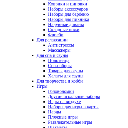
Коврики и циновки
Наборы аксессуаров
Наборы для барбекю
Наборы для пикника
Надувные диваны
Складные ножи
Фрисби
Для релаксации
Антистрессы
Массажеры
Для спа и сауны
Полотенца
Спа-наборы
Товары для сауны
Халаты для сауны
Для творчества и хобби
Игры
Головоломки
Другие игральные наборы
Игры на воздухе
Наборы для игры в карты
Нарды
Пляжные игры
Развлекательные игры
Шахматы