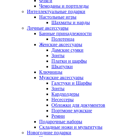
Фляги
Чемоданы и портпледы
Интеллектуальные подарки
Настольные игры
Шахматы и нарды
Личные аксессуары
Банные принадлежности
Полотенца
Женские аксессуары
Дамские сумки
Зонты
Платки и шарфы
Шкатулки
Ключницы
Мужские аксессуары
Галстуки и Шарфы
Зонты
Кардхолдеры
Несессеры
Обложки для документов
Портмоне мужские
Ремни
Подарочные наборы
Складные ножи и мультитулы
Новогодние подарки