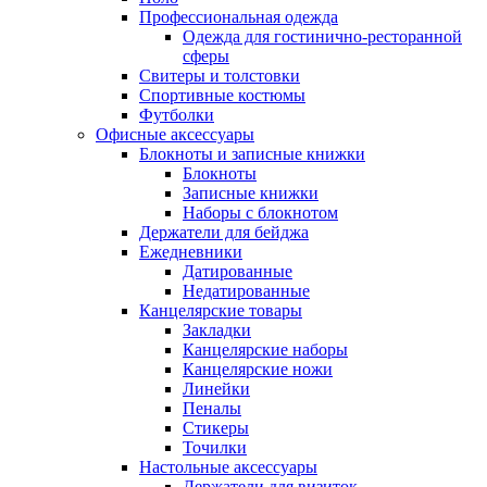
Профессиональная одежда
Одежда для гостинично-ресторанной
сферы
Свитеры и толстовки
Спортивные костюмы
Футболки
Офисные аксессуары
Блокноты и записные книжки
Блокноты
Записные книжки
Наборы с блокнотом
Держатели для бейджа
Ежедневники
Датированные
Недатированные
Канцелярские товары
Закладки
Канцелярские наборы
Канцелярские ножи
Линейки
Пеналы
Стикеры
Точилки
Настольные аксессуары
Держатели для визиток