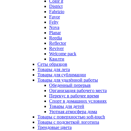
Color it
District
Fabrizio
Favor
Felty
Nova
Planar
Reedia
Reflector
Reviver
Welcome pack
Квилти
Сеты образцов
Товары для лета
Товары для сублимации
Товары для удалённой работы
Обеденный перерыв
Организация рабочего места
Перекус в рабочее время
Спорт в домашних условиях
Товары для детей
Уютная атмосфера дома
Товары с поверхностью soft-touch
Товары с подсветкой логотипа
Трендовые цвета