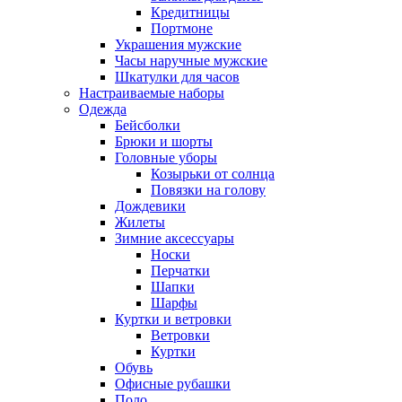
Кредитницы
Портмоне
Украшения мужские
Часы наручные мужские
Шкатулки для часов
Настраиваемые наборы
Одежда
Бейсболки
Брюки и шорты
Головные уборы
Козырьки от солнца
Повязки на голову
Дождевики
Жилеты
Зимние аксессуары
Носки
Перчатки
Шапки
Шарфы
Куртки и ветровки
Ветровки
Куртки
Обувь
Офисные рубашки
Поло