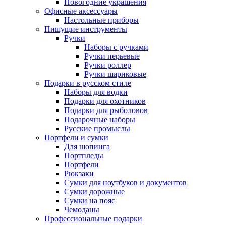
Новогодние украшения
Офисные аксессуары
Настольные приборы
Пишущие инструменты
Ручки
Наборы с ручками
Ручки перьевые
Ручки роллер
Ручки шариковые
Подарки в русском стиле
Наборы для водки
Подарки для охотников
Подарки для рыболовов
Подарочные наборы
Русские промыслы
Портфели и сумки
Для шопинга
Портпледы
Портфели
Рюкзаки
Сумки для ноутбуков и документов
Сумки дорожные
Сумки на пояс
Чемоданы
Профессиональные подарки