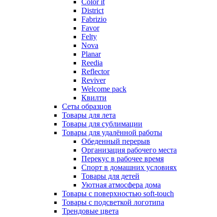
Color it
District
Fabrizio
Favor
Felty
Nova
Planar
Reedia
Reflector
Reviver
Welcome pack
Квилти
Сеты образцов
Товары для лета
Товары для сублимации
Товары для удалённой работы
Обеденный перерыв
Организация рабочего места
Перекус в рабочее время
Спорт в домашних условиях
Товары для детей
Уютная атмосфера дома
Товары с поверхностью soft-touch
Товары с подсветкой логотипа
Трендовые цвета