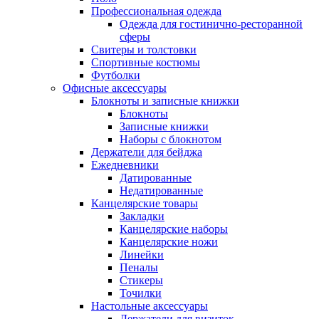
Профессиональная одежда
Одежда для гостинично-ресторанной
сферы
Свитеры и толстовки
Спортивные костюмы
Футболки
Офисные аксессуары
Блокноты и записные книжки
Блокноты
Записные книжки
Наборы с блокнотом
Держатели для бейджа
Ежедневники
Датированные
Недатированные
Канцелярские товары
Закладки
Канцелярские наборы
Канцелярские ножи
Линейки
Пеналы
Стикеры
Точилки
Настольные аксессуары
Держатели для визиток