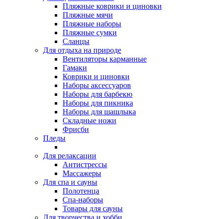
Пляжные коврики и циновки
Пляжные мячи
Пляжные наборы
Пляжные сумки
Сланцы
Для отдыха на природе
Вентиляторы карманные
Гамаки
Коврики и циновки
Наборы аксессуаров
Наборы для барбекю
Наборы для пикника
Наборы для шашлыка
Складные ножи
Фрисби
Пледы
Для релаксации
Антистрессы
Массажеры
Для спа и сауны
Полотенца
Спа-наборы
Товары для сауны
Для творчества и хобби