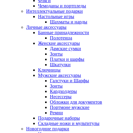
Фляги
Чемоданы и портпледы
Интеллектуальные подарки
Настольные игры
Шахматы и нарды
Личные аксессуары
Банные принадлежности
Полотенца
Женские аксессуары
Дамские сумки
Зонты
Платки и шарфы
Шкатулки
Ключницы
Мужские аксессуары
Галстуки и Шарфы
Зонты
Кардхолдеры
Несессеры
Обложки для документов
Портмоне мужские
Ремни
Подарочные наборы
Складные ножи и мультитулы
Новогодние подарки