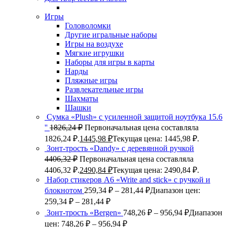
Игры
Головоломки
Другие игральные наборы
Игры на воздухе
Мягкие игрушки
Наборы для игры в карты
Нарды
Пляжные игры
Развлекательные игры
Шахматы
Шашки
Сумка «Plush» c усиленной защитой ноутбука 15.6
''
1826,24
₽
Первоначальная цена составляла
1826,24 ₽.
1445,98
₽
Текущая цена: 1445,98 ₽.
Зонт-трость «Dandy» с деревянной ручкой
4406,32
₽
Первоначальная цена составляла
4406,32 ₽.
2490,84
₽
Текущая цена: 2490,84 ₽.
Набор стикеров А6 «Write and stick» с ручкой и
блокнотом
259,34
₽
–
281,44
₽
Диапазон цен:
259,34 ₽ – 281,44 ₽
Зонт-трость «Bergen»
748,26
₽
–
956,94
₽
Диапазон
цен: 748,26 ₽ – 956,94 ₽