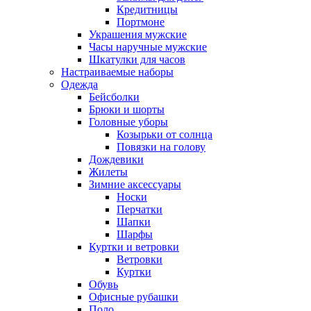
Кредитницы
Портмоне
Украшения мужские
Часы наручные мужские
Шкатулки для часов
Настраиваемые наборы
Одежда
Бейсболки
Брюки и шорты
Головные уборы
Козырьки от солнца
Повязки на голову
Дождевики
Жилеты
Зимние аксессуары
Носки
Перчатки
Шапки
Шарфы
Куртки и ветровки
Ветровки
Куртки
Обувь
Офисные рубашки
Поло