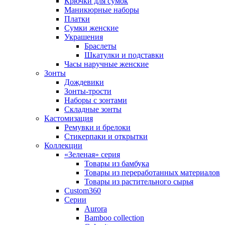
Крючки для сумок
Маникюрные наборы
Платки
Сумки женские
Украшения
Браслеты
Шкатулки и подставки
Часы наручные женские
Зонты
Дождевики
Зонты-трости
Наборы с зонтами
Складные зонты
Кастомизация
Ремувки и брелоки
Стикерпаки и открытки
Коллекции
«Зеленая» серия
Товары из бамбука
Товары из переработанных материалов
Товары из растительного сырья
Custom360
Серии
Aurora
Bamboo collection