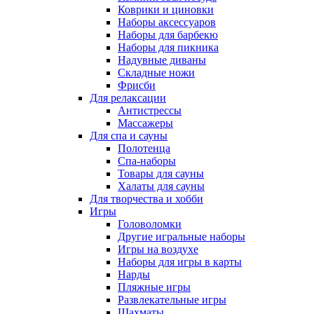
Коврики и циновки
Наборы аксессуаров
Наборы для барбекю
Наборы для пикника
Надувные диваны
Складные ножи
Фрисби
Для релаксации
Антистрессы
Массажеры
Для спа и сауны
Полотенца
Спа-наборы
Товары для сауны
Халаты для сауны
Для творчества и хобби
Игры
Головоломки
Другие игральные наборы
Игры на воздухе
Наборы для игры в карты
Нарды
Пляжные игры
Развлекательные игры
Шахматы