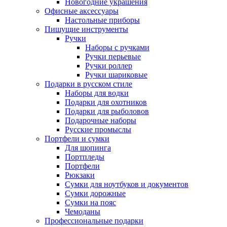
Новогодние украшения
Офисные аксессуары
Настольные приборы
Пишущие инструменты
Ручки
Наборы с ручками
Ручки перьевые
Ручки роллер
Ручки шариковые
Подарки в русском стиле
Наборы для водки
Подарки для охотников
Подарки для рыболовов
Подарочные наборы
Русские промыслы
Портфели и сумки
Для шопинга
Портпледы
Портфели
Рюкзаки
Сумки для ноутбуков и документов
Сумки дорожные
Сумки на пояс
Чемоданы
Профессиональные подарки