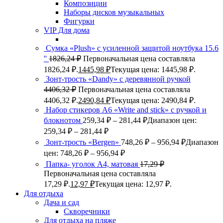
Композиции
Наборы дисков музыкальных
Фигурки
VIP Для дома
Сумка «Plush» c усиленной защитой ноутбука 15.6
''
1826,24
₽
Первоначальная цена составляла
1826,24 ₽.
1445,98
₽
Текущая цена: 1445,98 ₽.
Зонт-трость «Dandy» с деревянной ручкой
4406,32
₽
Первоначальная цена составляла
4406,32 ₽.
2490,84
₽
Текущая цена: 2490,84 ₽.
Набор стикеров А6 «Write and stick» с ручкой и
блокнотом
259,34
₽
–
281,44
₽
Диапазон цен:
259,34 ₽ – 281,44 ₽
Зонт-трость «Bergen»
748,26
₽
–
956,94
₽
Диапазон
цен: 748,26 ₽ – 956,94 ₽
Папка- уголок А4, матовая
17,29
₽
Первоначальная цена составляла
17,29 ₽.
12,97
₽
Текущая цена: 12,97 ₽.
Для отдыха
Дача и сад
Скворечники
Для отдыха на пляже