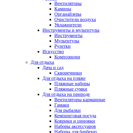
Вентиляторы
Камины
Органайзеры
Очистители воздуха
Увлажнители
Инструменты и мультитулы
Инструменты
Мультитулы
Рулетки
Искусство
Композиции
Для отдыха
Дача и сад
Скворечники
Для отдыха на пляже
Пляжные наборы
Пляжные сумки
Для отдыха на природе
Вентиляторы карманные
Гамаки
Для рыбалки
Кемпинговая посуда
Коврики и циновки
Наборы аксессуаров
Наборы для барбекю