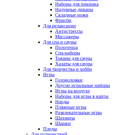
Наборы для пикника
Надувные диваны
Складные ножи
Фрисби
Для релаксации
Антистрессы
Массажеры
Для спа и сауны
Полотенца
Спа-наборы
Товары для сауны
Халаты для сауны
Для творчества и хобби
Игры
Головоломки
Другие игральные наборы
Игры на воздухе
Наборы для игры в карты
Нарды
Пляжные игры
Развлекательные игры
Шахматы
Шашки
Пледы
Для путешествий