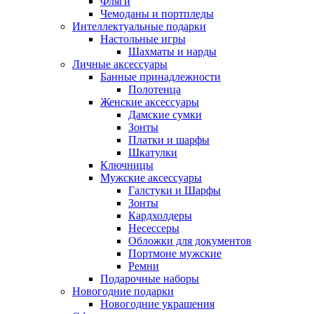
Фляги
Чемоданы и портпледы
Интеллектуальные подарки
Настольные игры
Шахматы и нарды
Личные аксессуары
Банные принадлежности
Полотенца
Женские аксессуары
Дамские сумки
Зонты
Платки и шарфы
Шкатулки
Ключницы
Мужские аксессуары
Галстуки и Шарфы
Зонты
Кардхолдеры
Несессеры
Обложки для документов
Портмоне мужские
Ремни
Подарочные наборы
Новогодние подарки
Новогодние украшения