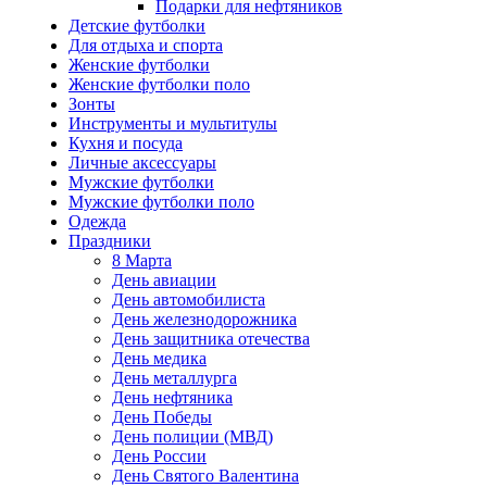
Подарки для нефтяников
Детские футболки
Для отдыха и спорта
Женские футболки
Женские футболки поло
Зонты
Инструменты и мультитулы
Кухня и посуда
Личные аксессуары
Мужские футболки
Мужские футболки поло
Одежда
Праздники
8 Марта
День авиации
День автомобилиста
День железнодорожника
День защитника отечества
День медика
День металлурга
День нефтяника
День Победы
День полиции (МВД)
День России
День Святого Валентина