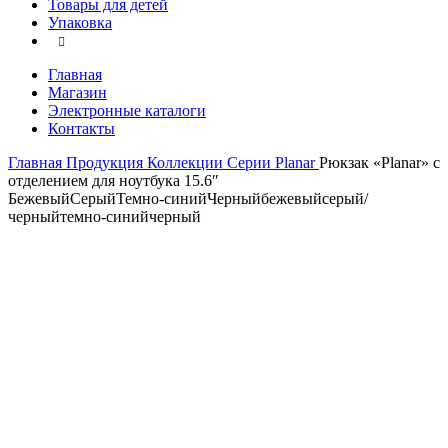
Товары для детей
Упаковка
Главная
Магазин
Электронные каталоги
Контакты
Главная
Продукция
Коллекции
Серии
Planar
Рюкзак «Planar» с
отделением для ноутбука 15.6″
Бежевый
Серый
Темно-синий
Черный
бежевый
серый/
черный
темно-синий
черный