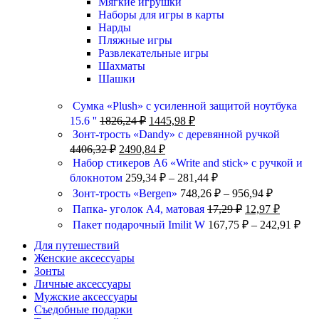
Мягкие игрушки
Наборы для игры в карты
Нарды
Пляжные игры
Развлекательные игры
Шахматы
Шашки
Сумка «Plush» c усиленной защитой ноутбука
15.6 ''
1826,24
₽
1445,98
₽
Зонт-трость «Dandy» с деревянной ручкой
4406,32
₽
2490,84
₽
Набор стикеров А6 «Write and stick» с ручкой и
блокнотом
259,34
₽
–
281,44
₽
Зонт-трость «Bergen»
748,26
₽
–
956,94
₽
Папка- уголок А4, матовая
17,29
₽
12,97
₽
Пакет подарочный Imilit W
167,75
₽
–
242,91
₽
Для путешествий
Женские аксессуары
Зонты
Личные аксессуары
Мужские аксессуары
Съедобные подарки