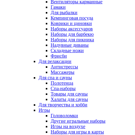
Вентиляторы карманные
Гамаки
Для рыбалки
Кемпинговая посуда
Коврики и циновки
Наборы аксессуаров
Наборы для барбекю
Наборы для пикника
Надувные диваны
Складные ножи
Фрисби
Для релаксации
Антистрессы
Массажеры
Для спа и сауны
Полотенца
Спа-наборы
Товары для сауны
Халаты для сауны
Для творчества и хобби
Игры
Головоломки
Другие игральные наборы
Игры на воздухе
Наборы для игры в карты