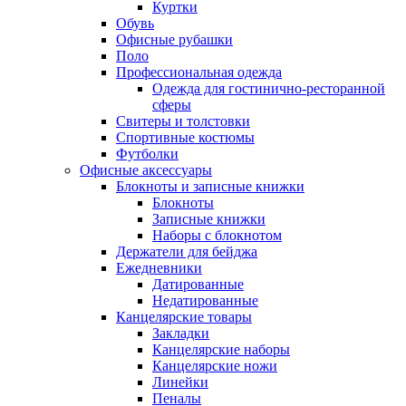
Куртки
Обувь
Офисные рубашки
Поло
Профессиональная одежда
Одежда для гостинично-ресторанной
сферы
Свитеры и толстовки
Спортивные костюмы
Футболки
Офисные аксессуары
Блокноты и записные книжки
Блокноты
Записные книжки
Наборы с блокнотом
Держатели для бейджа
Ежедневники
Датированные
Недатированные
Канцелярские товары
Закладки
Канцелярские наборы
Канцелярские ножи
Линейки
Пеналы