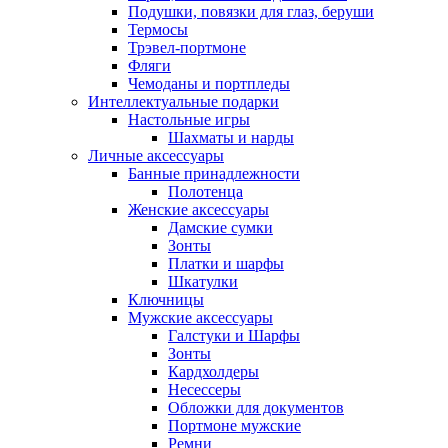
Подушки, повязки для глаз, беруши
Термосы
Трэвел-портмоне
Фляги
Чемоданы и портпледы
Интеллектуальные подарки
Настольные игры
Шахматы и нарды
Личные аксессуары
Банные принадлежности
Полотенца
Женские аксессуары
Дамские сумки
Зонты
Платки и шарфы
Шкатулки
Ключницы
Мужские аксессуары
Галстуки и Шарфы
Зонты
Кардхолдеры
Несессеры
Обложки для документов
Портмоне мужские
Ремни