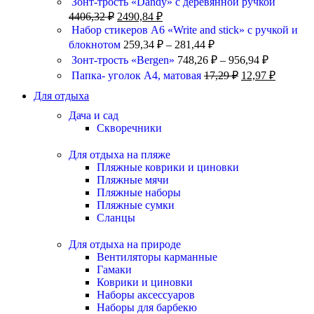
Зонт-трость «Dandy» с деревянной ручкой
4406,32
₽
2490,84
₽
Набор стикеров А6 «Write and stick» с ручкой и
блокнотом
259,34
₽
–
281,44
₽
Зонт-трость «Bergen»
748,26
₽
–
956,94
₽
Папка- уголок А4, матовая
17,29
₽
12,97
₽
Для отдыха
Дача и сад
Скворечники
Для отдыха на пляже
Пляжные коврики и циновки
Пляжные мячи
Пляжные наборы
Пляжные сумки
Сланцы
Для отдыха на природе
Вентиляторы карманные
Гамаки
Коврики и циновки
Наборы аксессуаров
Наборы для барбекю