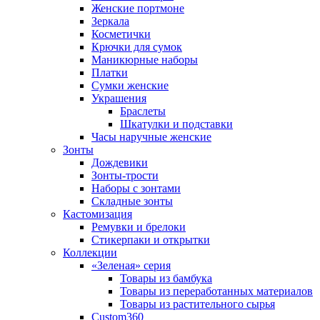
Женские портмоне
Зеркала
Косметички
Крючки для сумок
Маникюрные наборы
Платки
Сумки женские
Украшения
Браслеты
Шкатулки и подставки
Часы наручные женские
Зонты
Дождевики
Зонты-трости
Наборы с зонтами
Складные зонты
Кастомизация
Ремувки и брелоки
Стикерпаки и открытки
Коллекции
«Зеленая» серия
Товары из бамбука
Товары из переработанных материалов
Товары из растительного сырья
Custom360