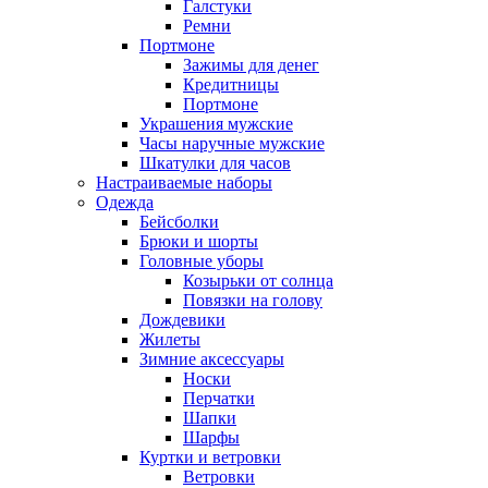
Галстуки
Ремни
Портмоне
Зажимы для денег
Кредитницы
Портмоне
Украшения мужские
Часы наручные мужские
Шкатулки для часов
Настраиваемые наборы
Одежда
Бейсболки
Брюки и шорты
Головные уборы
Козырьки от солнца
Повязки на голову
Дождевики
Жилеты
Зимние аксессуары
Носки
Перчатки
Шапки
Шарфы
Куртки и ветровки
Ветровки