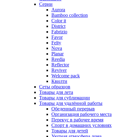
Серии
Aurora
Bamboo collection
Color it
District
Fabrizio
Favor
Felty
Nova
Planar
Reedia
Reflector
Reviver
Welcome pack
Квилти
Сеты образцов
Товары для лета
Товары для сублимации
Товары для удалённой работы
Обеденный перерыв
Организация рабочего места
Перекус в рабочее время
Спорт в домашних условиях
Товары для детей
Уютная атмосфера дома