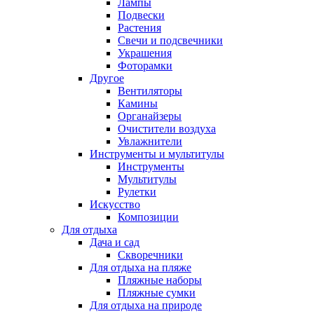
Лампы
Подвески
Растения
Свечи и подсвечники
Украшения
Фоторамки
Другое
Вентиляторы
Камины
Органайзеры
Очистители воздуха
Увлажнители
Инструменты и мультитулы
Инструменты
Мультитулы
Рулетки
Искусство
Композиции
Для отдыха
Дача и сад
Скворечники
Для отдыха на пляже
Пляжные наборы
Пляжные сумки
Для отдыха на природе